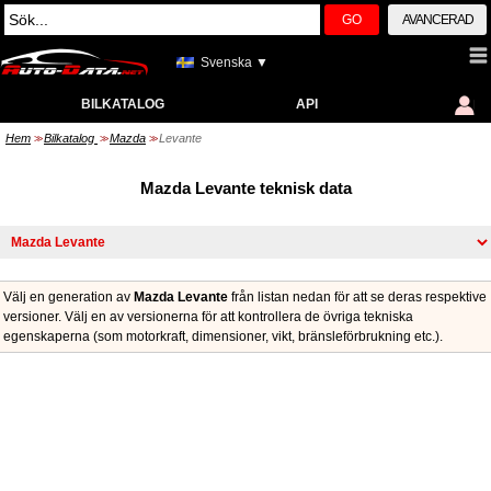
GO
AVANCERAD
Svenska ▼
BILKATALOG
API
Hem
Bilkatalog
Mazda
Levante
>>
>>
>>
Mazda Levante teknisk data
Välj en generation av
Mazda Levante
från listan nedan för att se deras respektive
versioner. Välj en av versionerna för att kontrollera de övriga tekniska
egenskaperna (som motorkraft, dimensioner, vikt, bränsleförbrukning etc.).