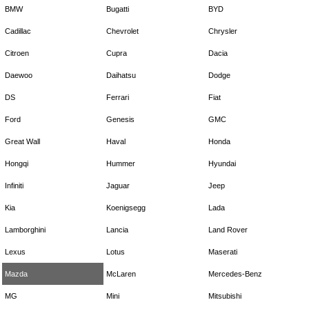
BMW
Bugatti
BYD
Cadillac
Chevrolet
Chrysler
Citroen
Cupra
Dacia
Daewoo
Daihatsu
Dodge
DS
Ferrari
Fiat
Ford
Genesis
GMC
Great Wall
Haval
Honda
Hongqi
Hummer
Hyundai
Infiniti
Jaguar
Jeep
Kia
Koenigsegg
Lada
Lamborghini
Lancia
Land Rover
Lexus
Lotus
Maserati
Mazda
McLaren
Mercedes-Benz
MG
Mini
Mitsubishi