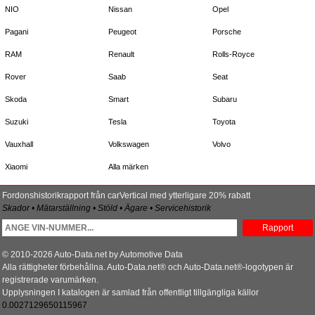
NIO
Nissan
Opel
Pagani
Peugeot
Porsche
RAM
Renault
Rolls-Royce
Rover
Saab
Seat
Skoda
Smart
Subaru
Suzuki
Tesla
Toyota
Vauxhall
Volkswagen
Volvo
Xiaomi
Alla märken
Fordonshistorikrapport från carVertical med ytterligare 20% rabatt
Skador • Mätarställning • Stöld • Ägare • Servicehistorik
Rapport
© 2010-2026 Auto-Data.net by Automotive Data
Alla rättigheter förbehållna. Auto-Data.net® och Auto-Data.net®-logotypen är
registrerade varumärken.
Upplysningen I katalogen är samlad från offentligt tillgängliga källor
0.0027129650115967