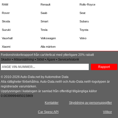
RAM
Renault
Rolls-Royce
Rover
Saab
Seat
Skoda
Smart
Subaru
Suzuki
Tesla
Toyota
Vauxhall
Volkswagen
Volvo
Xiaomi
Alla märken
Fordonshistorikrapport från carVertical med ytterligare 20% rabatt
Skador • Mätarställning • Stöld • Ägare • Servicehistorik
Rapport
© 2010-2026 Auto-Data.net by Automotive Data
Alla rättigheter förbehållna. Auto-Data.net® och Auto-Data.net®-logotypen är
registrerade varumärken.
Upplysningen I katalogen är samlad från offentligt tillgängliga källor
0.0039999485015869
Kontakter
Skyddning av personuppgifter
Car Spesc API
Villkor