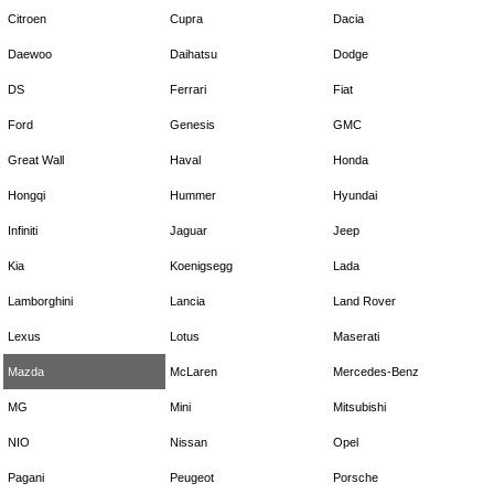
Citroen
Cupra
Dacia
Daewoo
Daihatsu
Dodge
DS
Ferrari
Fiat
Ford
Genesis
GMC
Great Wall
Haval
Honda
Hongqi
Hummer
Hyundai
Infiniti
Jaguar
Jeep
Kia
Koenigsegg
Lada
Lamborghini
Lancia
Land Rover
Lexus
Lotus
Maserati
Mazda
McLaren
Mercedes-Benz
MG
Mini
Mitsubishi
NIO
Nissan
Opel
Pagani
Peugeot
Porsche