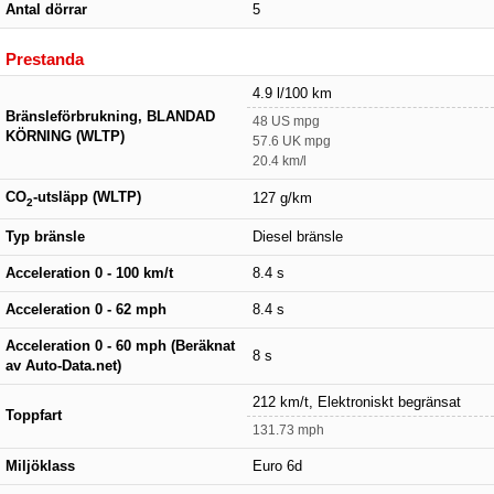
Antal dörrar
5
Prestanda
4.9 l/100 km
Bränsleförbrukning, BLANDAD
48 US mpg
KÖRNING (WLTP)
57.6 UK mpg
20.4 km/l
CO
-utsläpp (WLTP)
127 g/km
2
Typ bränsle
Diesel bränsle
Acceleration 0 - 100 km/t
8.4 s
Acceleration 0 - 62 mph
8.4 s
Acceleration 0 - 60 mph (Beräknat
8 s
av Auto-Data.net)
212 km/t, Elektroniskt begränsat
Toppfart
131.73 mph
Miljöklass
Euro 6d