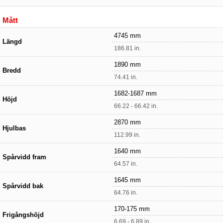
Mått
4745 mm
Längd
186.81 in.
1890 mm
Bredd
74.41 in.
1682-1687 mm
Höjd
66.22 - 66.42 in.
2870 mm
Hjulbas
112.99 in.
1640 mm
Spårvidd fram
64.57 in.
1645 mm
Spårvidd bak
64.76 in.
170-175 mm
Frigångshöjd
6.69 - 6.89 in.