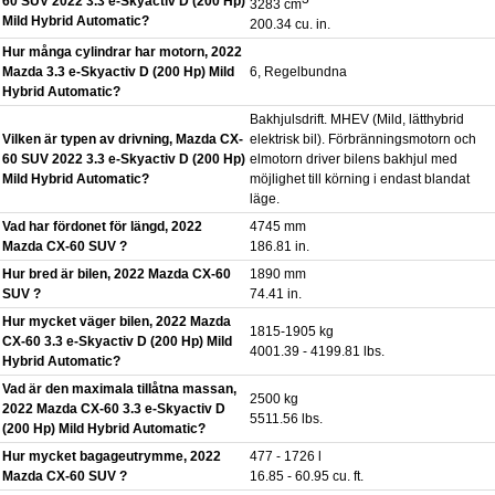
60 SUV 2022 3.3 e-Skyactiv D (200 Hp)
3283 cm
Mild Hybrid Automatic?
200.34 cu. in.
Hur många cylindrar har motorn, 2022
Mazda 3.3 e-Skyactiv D (200 Hp) Mild
6, Regelbundna
Hybrid Automatic?
Bakhjulsdrift. MHEV (Mild, lätthybrid
Vilken är typen av drivning, Mazda CX-
elektrisk bil). Förbränningsmotorn och
60 SUV 2022 3.3 e-Skyactiv D (200 Hp)
elmotorn driver bilens bakhjul med
Mild Hybrid Automatic?
möjlighet till körning i endast blandat
läge.
Vad har fördonet för längd, 2022
4745 mm
Mazda CX-60 SUV ?
186.81 in.
Hur bred är bilen, 2022 Mazda CX-60
1890 mm
SUV ?
74.41 in.
Hur mycket väger bilen, 2022 Mazda
1815-1905 kg
CX-60 3.3 e-Skyactiv D (200 Hp) Mild
4001.39 - 4199.81 lbs.
Hybrid Automatic?
Vad är den maximala tillåtna massan,
2500 kg
2022 Mazda CX-60 3.3 e-Skyactiv D
5511.56 lbs.
(200 Hp) Mild Hybrid Automatic?
Hur mycket bagageutrymme, 2022
477 - 1726 l
Mazda CX-60 SUV ?
16.85 - 60.95 cu. ft.