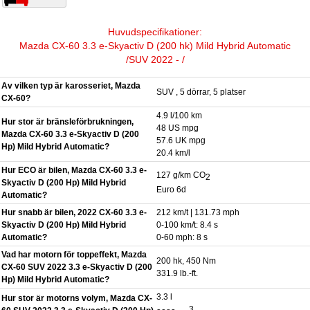
Huvudspecifikationer:
Mazda CX-60 3.3 e-Skyactiv D (200 hk) Mild Hybrid Automatic
/SUV 2022 - /
Av vilken typ är karosseriet, Mazda
SUV , 5 dörrar, 5 platser
CX-60?
4.9 l/100 km
Hur stor är bränsleförbrukningen,
48 US mpg
Mazda CX-60 3.3 e-Skyactiv D (200
57.6 UK mpg
Hp) Mild Hybrid Automatic?
20.4 km/l
Hur ECO är bilen, Mazda CX-60 3.3 e-
127 g/km CO
2
Skyactiv D (200 Hp) Mild Hybrid
Euro 6d
Automatic?
Hur snabb är bilen, 2022 CX-60 3.3 e-
212 km/t | 131.73 mph
Skyactiv D (200 Hp) Mild Hybrid
0-100 km/t: 8.4 s
Automatic?
0-60 mph: 8 s
Vad har motorn för toppeffekt, Mazda
200 hk, 450 Nm
CX-60 SUV 2022 3.3 e-Skyactiv D (200
331.9 lb.-ft.
Hp) Mild Hybrid Automatic?
3.3 l
Hur stor är motorns volym, Mazda CX-
3