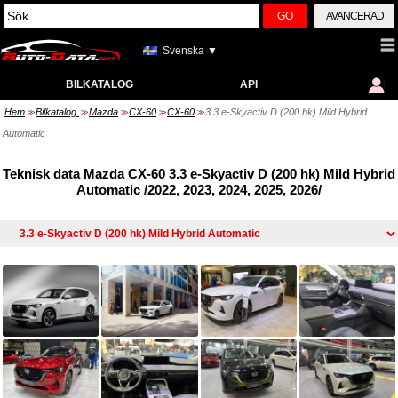
GO
AVANCERAD
Svenska ▼
BILKATALOG
API
Hem
Bilkatalog
Mazda
CX-60
CX-60
3.3 e-Skyactiv D (200 hk) Mild Hybrid
>>
>>
>>
>>
>>
Automatic
Teknisk data Mazda CX-60 3.3 e-Skyactiv D (200 hk) Mild Hybrid
Automatic /2022, 2023, 2024, 2025, 2026/