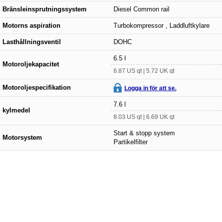
Bränsleinsprutningssystem
Diesel Common rail
Motorns aspiration
Turbokompressor , Laddluftkylare
Lasthållningsventil
DOHC
6.5 l
Motoroljekapacitet
6.87 US qt | 5.72 UK qt
Motoroljespecifikation
Logga in för att se.
7.6 l
kylmedel
8.03 US qt | 6.69 UK qt
Start & stopp system
Motorsystem
Partikelfilter