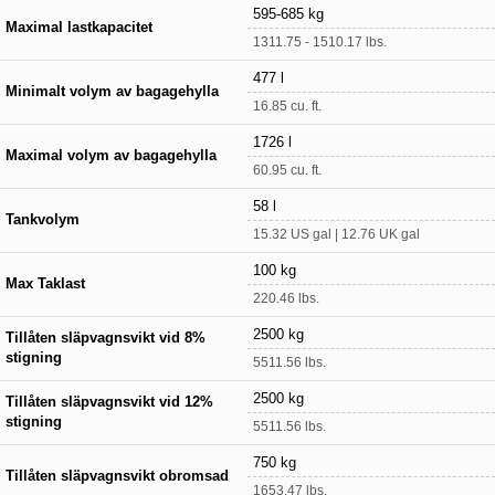
595-685 kg
Maximal lastkapacitet
1311.75 - 1510.17 lbs.
477 l
Minimalt volym av bagagehylla
16.85 cu. ft.
1726 l
Maximal volym av bagagehylla
60.95 cu. ft.
58 l
Tankvolym
15.32 US gal | 12.76 UK gal
100 kg
Max Taklast
220.46 lbs.
2500 kg
Tillåten släpvagnsvikt vid 8%
stigning
5511.56 lbs.
2500 kg
Tillåten släpvagnsvikt vid 12%
stigning
5511.56 lbs.
750 kg
Tillåten släpvagnsvikt obromsad
1653.47 lbs.