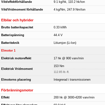
Vikt/effektförhållande
9.1 kg/hk, 110.2 hk/ton
Vikt/Vridmoment förhållande
4 kg/Nm, 247.9 Nm/ton
Elbilar och hybrider
Brutto batterikapacitet
0.33 kWh
Batterispänning
44.4 V
Batteriteknik
Litiumjon (Li-Ion)
Elmotor 1
Elektrisk motoreffekt
17 hk @ 900 varv/min
153 Nm
Elektrisk Vridmoment
112.85 lb.-ft.
Elmotorns placering
Integrerad i transmissionen
Förbränningsmotor
Effekt
200 hk @ 3000-4200 varv/min