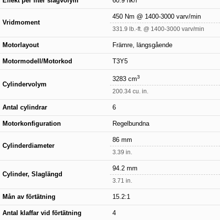
Effekt per liter slagvolym
60.9 hk/l
450 Nm @ 1400-3000 varv/min
Vridmoment
331.9 lb.-ft. @ 1400-3000 varv/min
Motorlayout
Främre, längsgående
Motormodell/Motorkod
T3Y5
3
3283 cm
Cylindervolym
200.34 cu. in.
Antal cylindrar
6
Motorkonfiguration
Regelbundna
86 mm
Cylinderdiameter
3.39 in.
94.2 mm
Cylinder, Slaglängd
3.71 in.
Mån av förtätning
15.2:1
Antal klaffar vid förtätning
4