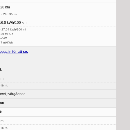
428 km
 - 265.95 mi
16.8 kWh/100 km
- 27.04 kWh/100 mi
 125 MPGe
km/kWh
3.7 mi/kWh
ogga in för att se.
k
Nm
lb.-ft.
xel, tvärgående
ron
k
Nm
lb.-ft.