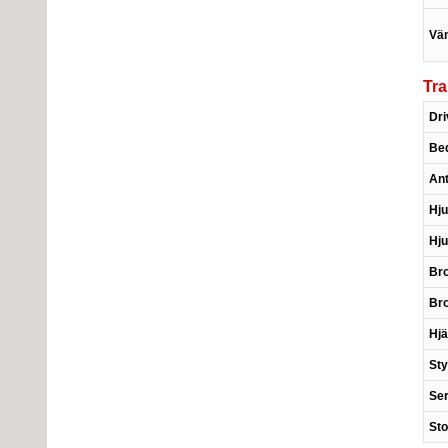
Vän
Tr
Dri
Bed
Ant
Hju
Hju
Br
Br
Hj
St
Ser
Sto