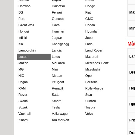
Daewoo
Daihatsu
Dodge
Max
DS
Ferrari
Fiat
Ford
Genesis
GMC
Great Wall
Haval
Honda
Min
Hongqi
Hummer
Hyundai
Infiniti
Jaguar
Jeep
Måt
Kia
Koenigsegg
Lada
Lamborghini
Lancia
Land Rover
Lä
Lexus
Lotus
Maserati
Mazda
McLaren
Mercedes-Benz
MG
Mini
Mitsubishi
Br
NIO
Nissan
Opel
Pagani
Peugeot
Porsche
Hö
RAM
Renault
Rolls-Royce
Rover
Saab
Seat
Skoda
Smart
Subaru
Hju
Suzuki
Tesla
Toyota
Vauxhall
Volkswagen
Volvo
Xiaomi
Alla märken
Fri
Dra