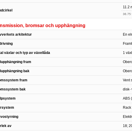
11.2 
dcirkel
36.75 f
ansmission, bromsar och upphängning
vverkets arkitektur
En el
rivning
Framh
al växlar och typ av växellåda
1 väx
lupphängning fram
Obero
lupphängning bak
Obero
omssystem fram
Vent 
omssystem bak
disk-
älpsystem
ABS (
yrsystem
Rack 
vostyrning
Elektr
rlek av
18; 2