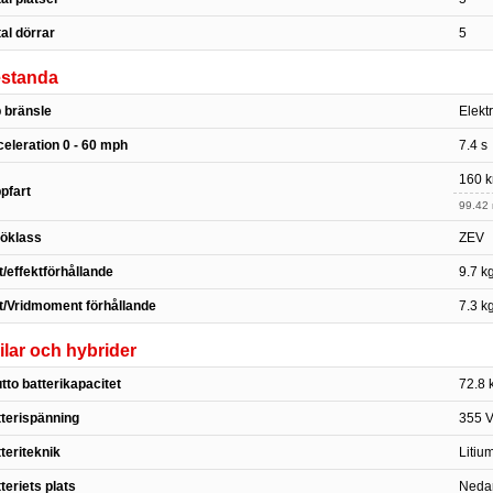
al dörrar
5
estanda
 bränsle
Elektr
eleration 0 - 60 mph
7.4 s
160 k
pfart
99.42
jöklass
ZEV
t/effektförhållande
9.7 k
t/Vridmoment förhållande
7.3 k
ilar och hybrider
tto batterikapacitet
72.8
terispänning
355 
teriteknik
Litium
teriets plats
Nedan