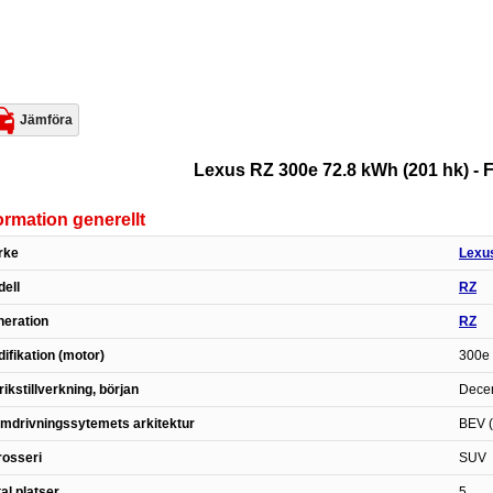
Jämföra
Lexus RZ 300e 72.8 kWh (201 hk) - F
ormation generellt
rke
Lexu
ell
RZ
eration
RZ
ifikation (motor)
300e 
rikstillverkning, början
Decem
mdrivningssytemets arkitektur
BEV (
osseri
SUV
al platser
5