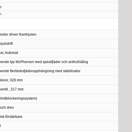
m
t.
motor driver framhjulen.
julsdrift
lar, Automat
ende typ McPherson med spiralfjäder och antirullstång
ende flerlänksfjäderupphängning med stabilisator
skivor, 328 mm
 ventil , 317 mm
Antiblockeringssystem)
och drev
isk förstärkare
0