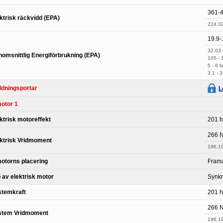
361-
ktrisk räckvidd (EPA)
224.32
19.9-
32.03 
omsnittlig Energiförbrukning (EPA)
105 -
5 - 6 
3.1 - 
dningsportar
L
otor 1
ktrisk motoreffekt
201 h
266 
ktrisk Vridmoment
196.19 
otorns placering
Frama
 av elektrisk motor
Synk
stemkraft
201 h
266 
stem Vridmoment
196.19 