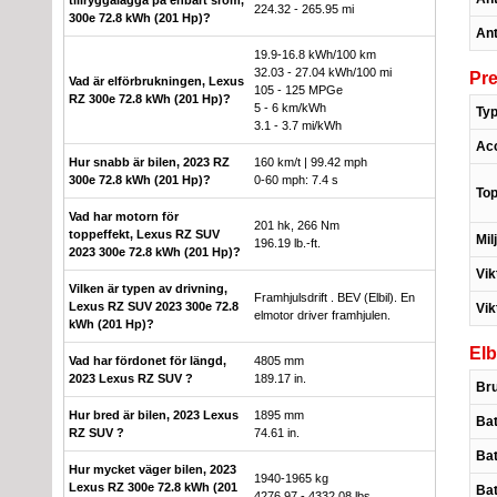
224.32 - 265.95 mi
300e 72.8 kWh (201 Hp)?
Ant
19.9-16.8 kWh/100 km
32.03 - 27.04 kWh/100 mi
Pr
Vad är elförbrukningen, Lexus
105 - 125 MPGe
RZ 300e 72.8 kWh (201 Hp)?
5 - 6 km/kWh
Typ
3.1 - 3.7 mi/kWh
Acc
Hur snabb är bilen, 2023 RZ
160 km/t | 99.42 mph
300e 72.8 kWh (201 Hp)?
0-60 mph: 7.4 s
Top
Vad har motorn för
201 hk, 266 Nm
toppeffekt, Lexus RZ SUV
Mil
196.19 lb.-ft.
2023 300e 72.8 kWh (201 Hp)?
Vik
Vilken är typen av drivning,
Framhjulsdrift . BEV (Elbil). En
Lexus RZ SUV 2023 300e 72.8
Vik
elmotor driver framhjulen.
kWh (201 Hp)?
Elb
Vad har fördonet för längd,
4805 mm
2023 Lexus RZ SUV ?
189.17 in.
Bru
Hur bred är bilen, 2023 Lexus
1895 mm
Bat
RZ SUV ?
74.61 in.
Bat
Hur mycket väger bilen, 2023
1940-1965 kg
Lexus RZ 300e 72.8 kWh (201
Bat
4276.97 - 4332.08 lbs.