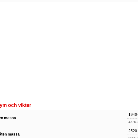
ym och vikter
1940
en massa
4276.9
2520
låten massa