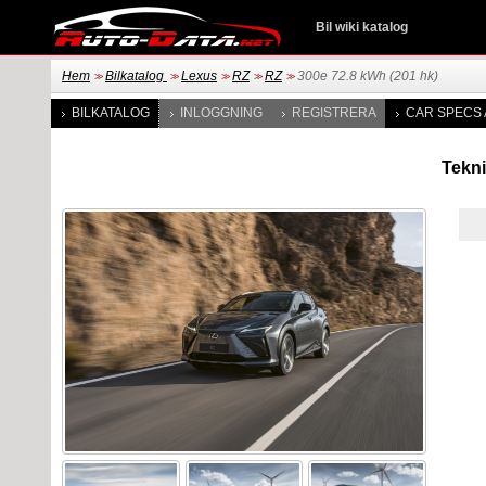
Bil wiki katalog
Hem
Bilkatalog
Lexus
RZ
RZ
300e 72.8 kWh (201 hk)
>>
>>
>>
>>
>>
BILKATALOG
INLOGGNING
REGISTRERA
CAR SPECS 
Tekni