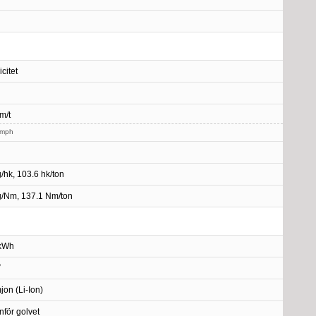
icitet
m/t
 mph
g/hk, 103.6 hk/ton
g/Nm, 137.1 Nm/ton
 kWh
V
jon (Li-Ion)
för golvet