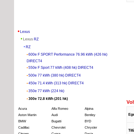
Lexus
Lexus
RZ
RZ
600e F SPORT Performance 76.96 kWh (426 hk)
DIRECT4
550e F Sport 77 kWh (408 hk) DIRECT4
500e 77 kWh (380 hk) DIRECT4
450e 71.4 kWh (313 hk) DIRECT4
350e 77 kWh (224 hk)
300e 72.8 kWh (201 hk)
Vol
Acura
Alfa Romeo
Alpina
Eg
Aston Martin
Audi
Bentley
BMW
Bugatti
BYD
Cadillac
Chevrolet
Chrysler
Til
Citroen
Cupra
Dacia