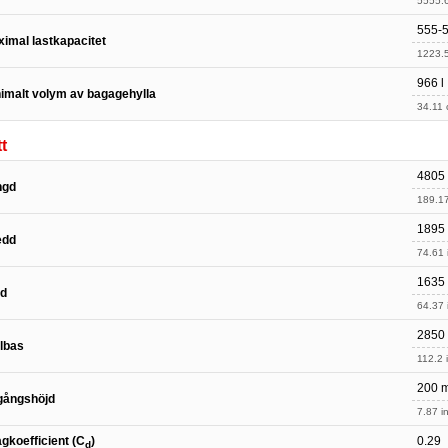
5555.6
555-5
imal lastkapacitet
1223.5
966 l
imalt volym av bagagehylla
34.11 c
t
4805
ngd
189.17
1895
edd
74.61 
1635
jd
64.37 
2850
lbas
112.2 
200 
gångshöjd
7.87 in
gkoefficient (C
)
0.29
d