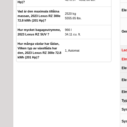
Hp)?
Ele
Vad är den maximala tillåtna
2520 kg
massan, 2023 Lexus RZ 300e
5555.65 lbs.
72.8 kWh (201 Hp)?
Hur mycket bagageutrymme,
966 l
Gen
2023 Lexus RZ SUV ?
34.11 cu. ft.
Hur många växlar har lådan,
Vilken typ av växellåda har
Lad
1, Automat
den, 2023 Lexus RZ 300e 72.8
kWh (201 Hp)?
Elm
Ele
Ele
Elm
Typ
Sy
Sy