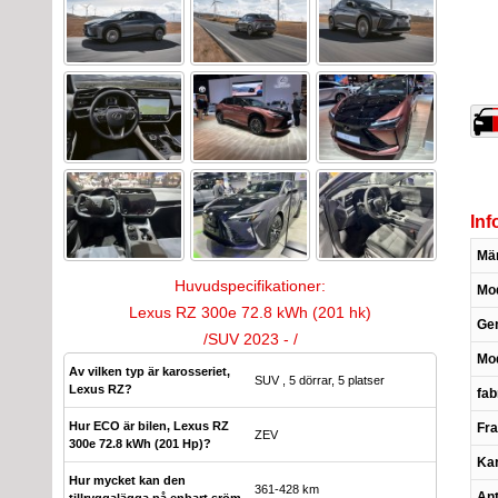
Inf
Mä
Huvudspecifikationer:
Mod
Lexus RZ 300e 72.8 kWh (201 hk)
Gen
/SUV 2023 - /
Mod
Av vilken typ är karosseriet,
SUV , 5 dörrar, 5 platser
Lexus RZ?
fab
Hur ECO är bilen, Lexus RZ
Fra
ZEV
300e 72.8 kWh (201 Hp)?
Kar
Hur mycket kan den
361-428 km
Ant
tillryggalägga på enbart sröm,