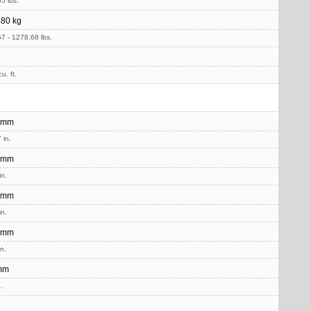
5 lbs.
80 kg
7 - 1278.68 lbs.
u. ft.
 mm
 in.
 mm
in.
 mm
in.
 mm
in.
mm
.