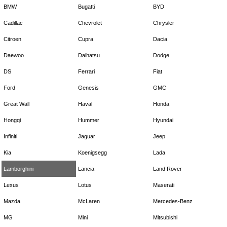
BMW
Bugatti
BYD
Cadillac
Chevrolet
Chrysler
Citroen
Cupra
Dacia
Daewoo
Daihatsu
Dodge
DS
Ferrari
Fiat
Ford
Genesis
GMC
Great Wall
Haval
Honda
Hongqi
Hummer
Hyundai
Infiniti
Jaguar
Jeep
Kia
Koenigsegg
Lada
Lamborghini
Lancia
Land Rover
Lexus
Lotus
Maserati
Mazda
McLaren
Mercedes-Benz
MG
Mini
Mitsubishi