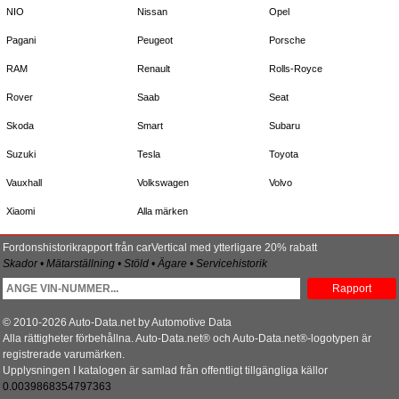
NIO
Nissan
Opel
Pagani
Peugeot
Porsche
RAM
Renault
Rolls-Royce
Rover
Saab
Seat
Skoda
Smart
Subaru
Suzuki
Tesla
Toyota
Vauxhall
Volkswagen
Volvo
Xiaomi
Alla märken
Fordonshistorikrapport från carVertical med ytterligare 20% rabatt
Skador • Mätarställning • Stöld • Ägare • Servicehistorik
Rapport
© 2010-2026 Auto-Data.net by Automotive Data
Alla rättigheter förbehållna. Auto-Data.net® och Auto-Data.net®-logotypen är
registrerade varumärken.
Upplysningen I katalogen är samlad från offentligt tillgängliga källor
0.0039868354797363