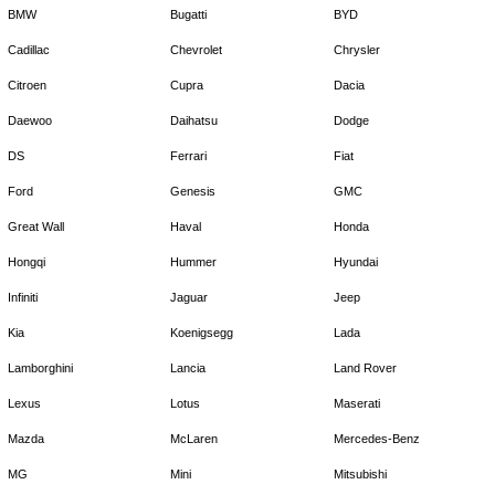
BMW
Bugatti
BYD
Cadillac
Chevrolet
Chrysler
Citroen
Cupra
Dacia
Daewoo
Daihatsu
Dodge
DS
Ferrari
Fiat
Ford
Genesis
GMC
Great Wall
Haval
Honda
Hongqi
Hummer
Hyundai
Infiniti
Jaguar
Jeep
Kia
Koenigsegg
Lada
Lamborghini
Lancia
Land Rover
Lexus
Lotus
Maserati
Mazda
McLaren
Mercedes-Benz
MG
Mini
Mitsubishi