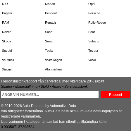
NIO
Nissan
Opel
Pagani
Peugeot
Porsche
RAM
Renault
Rolls-Royce
Rover
Saab
Seat
Skoda
Smart
Subaru
Suzuki
Tesla
Toyota
Vauxhall
Volkswagen
Volvo
Xiaomi
Alla märken
Fordonshistorikrapport från carVertical med ytterligare 20% rabatt
Skador • Mätarställning • Stöld • Ägare • Servicehistorik
Rapport
© 2010-2026 Auto-Data.net by Automotive Data
Alla rättigheter förbehållna. Auto-Data.net® och Auto-Data.net®-logotypen är
registrerade varumärken.
Upplysningen I katalogen är samlad från offentligt tillgängliga källor
0.003507137298584