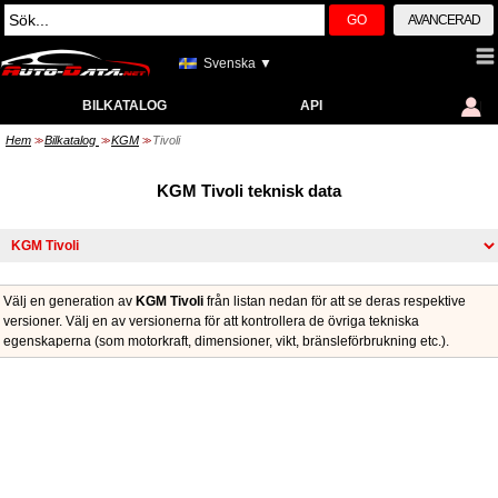
GO
AVANCERAD
Svenska ▼
BILKATALOG
API
Hem
Bilkatalog
KGM
Tivoli
>>
>>
>>
KGM Tivoli teknisk data
Välj en generation av
KGM Tivoli
från listan nedan för att se deras respektive
versioner. Välj en av versionerna för att kontrollera de övriga tekniska
egenskaperna (som motorkraft, dimensioner, vikt, bränsleförbrukning etc.).