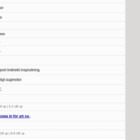
or
m
 mm
.
1
port indirekt insprutning
ligt sugmotor
C
S qt | 5.1 UK qt
ogga in för att se.
US qt | 8.8 UK qt