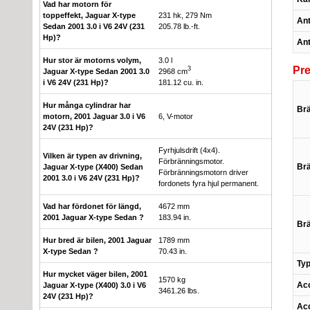
Vad har motorn för
toppeffekt, Jaguar X-type
231 hk, 279 Nm
Ant
Sedan 2001 3.0 i V6 24V (231
205.78 lb.-ft.
Hp)?
Ant
Hur stor är motorns volym,
3.0 l
Pr
3
Jaguar X-type Sedan 2001 3.0
2968 cm
i V6 24V (231 Hp)?
181.12 cu. in.
Hur många cylindrar har
Brä
motorn, 2001 Jaguar 3.0 i V6
6, V-motor
24V (231 Hp)?
Fyrhjulsdrift (4x4).
Vilken är typen av drivning,
Förbränningsmotor.
Brä
Jaguar X-type (X400) Sedan
Förbränningsmotorn driver
2001 3.0 i V6 24V (231 Hp)?
fordonets fyra hjul permanent.
Vad har fördonet för längd,
4672 mm
2001 Jaguar X-type Sedan ?
183.94 in.
Brä
Hur bred är bilen, 2001 Jaguar
1789 mm
X-type Sedan ?
70.43 in.
Typ
Hur mycket väger bilen, 2001
1570 kg
Acc
Jaguar X-type (X400) 3.0 i V6
3461.26 lbs.
24V (231 Hp)?
Acc