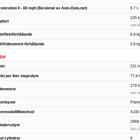
eleration 0 - 60 mph (Beräknat av Auto-Data.net)
6.7 s
235 k
pfart
146.0
t/effektförhållande
6.8 k
t/Vridmoment förhållande
5.6 k
tor
ekt
231 h
ekt per liter slagvolym
77.8 h
279 
idmoment
205.78
orlayout
Främr
tormodell/Motorkod
AJ30
2968
lindervolym
181.12
al cylindrar
6