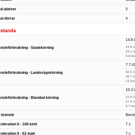
al platser
5
al dörrar
4
estanda
14.8 
15.9 
nsleförbrukning - Stadskörning
19.1 
6.8 km
7.7 l
30.5 
nsleförbrukning - Landsvägskörning
36.7 
13 km/
10.3 
22.8 
nsleförbrukning - Blandad körning
27.4 
9.7 km
 bränsle
Bens
eleration 0 - 100 km/t
7 s
eleration 0 - 62 mph
7 s