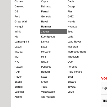
Citroen
Cupra
Dacia
Daewoo
Daihatsu
Dodge
DS
Ferrari
Fiat
Ford
Genesis
GMC
Great Wall
Haval
Honda
Hongqi
Hummer
Hyundai
Infiniti
Jaguar
Jeep
Kia
Koenigsegg
Lada
Lamborghini
Lancia
Land Rover
Lexus
Lotus
Maserati
Mazda
McLaren
Mercedes-Benz
MG
Mini
Mitsubishi
NIO
Nissan
Opel
Pagani
Peugeot
Porsche
RAM
Renault
Rolls-Royce
Rover
Saab
Seat
Vol
Skoda
Smart
Subaru
Suzuki
Tesla
Toyota
Eg
Vauxhall
Volkswagen
Volvo
Xiaomi
Alla märken
Til