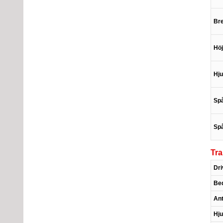
Br
Hö
Hju
Spå
Spå
Tr
Dri
Bed
Ant
Hju