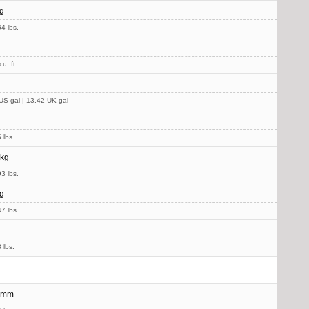
g
4 lbs.
u. ft.
US gal | 13.42 UK gal
 lbs.
 kg
3 lbs.
g
7 lbs.
 lbs.
 mm