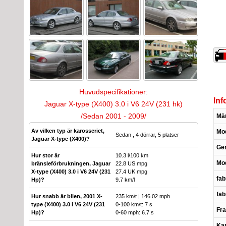
Huvudspecifikationer:
Inf
Jaguar X-type (X400) 3.0 i V6 24V (231 hk)
/Sedan 2001 - 2009/
Mä
Av vilken typ är karosseriet,
Mod
Sedan , 4 dörrar, 5 platser
Jaguar X-type (X400)?
Gen
Hur stor är
10.3 l/100 km
Mod
bränsleförbrukningen, Jaguar
22.8 US mpg
X-type (X400) 3.0 i V6 24V (231
27.4 UK mpg
fab
Hp)?
9.7 km/l
fab
Hur snabb är bilen, 2001 X-
235 km/t | 146.02 mph
type (X400) 3.0 i V6 24V (231
0-100 km/t: 7 s
Fra
Hp)?
0-60 mph: 6.7 s
Kar