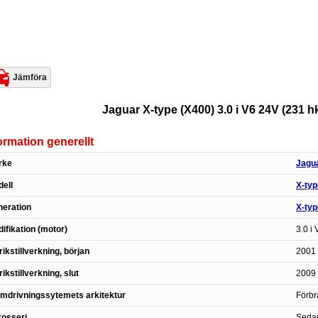
Jämföra
Jaguar X-type (X400) 3.0 i V6 24V (231 hk
ormation generellt
rke
Jagu
ell
X-typ
eration
X-typ
ifikation (motor)
3.0 i
rikstillverkning, början
2001 
rikstillverkning, slut
2009 
mdrivningssytemets arkitektur
Förbr
osseri
Seda