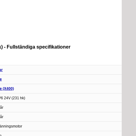
) - Fullständiga specifikationer
ar
e
e (X400)
 V6 24V (231 hk)
år
år
änningsmotor
n