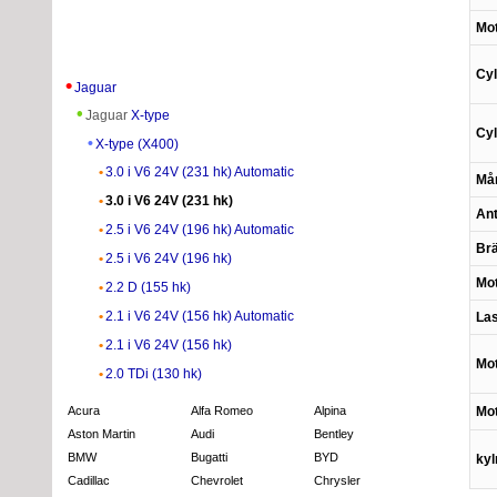
Mot
Cyl
Jaguar
Jaguar
X-type
Cyl
X-type (X400)
3.0 i V6 24V (231 hk) Automatic
Mån
3.0 i V6 24V (231 hk)
Ant
2.5 i V6 24V (196 hk) Automatic
Br
2.5 i V6 24V (196 hk)
Mot
2.2 D (155 hk)
2.1 i V6 24V (156 hk) Automatic
Las
2.1 i V6 24V (156 hk)
Mot
2.0 TDi (130 hk)
Acura
Alfa Romeo
Alpina
Mot
Aston Martin
Audi
Bentley
BMW
Bugatti
BYD
ky
Cadillac
Chevrolet
Chrysler