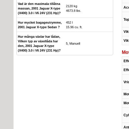
Vad är den maximala tillåtna
2120 kg
Acc
massan, 2001 Jaguar X-type
4673.8 lbs.
(X400) 3.0 i V6 24V (231 Hp)?
Top
Hur mycket bagageutrymme,
452 l
2001 Jaguar X-type Sedan ?
15.96 cu. ft.
Vik
Hur många växlar har lådan,
Vik
Vilken typ av växellåda har
5, Manuell
den, 2001 Jaguar X-type
(X400) 3.0 i V6 24V (231 Hp)?
Mo
Eff
Eff
Vr
Mot
Mo
Cy
Ant