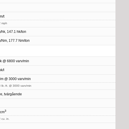
m/t
2 mph
g/hk, 147.1 hk/ton
g/Nm, 177.7 Nm/ton
k @ 6800 varv/min
k/l
Nm @ 3000 varv/min
 lb.-ft. @ 3000 varv/min
e, tvärgående
3
 cm
 cu. in.