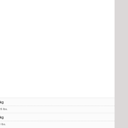
 kg
6 lbs.
 kg
 lbs.