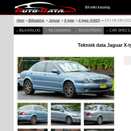
Bil wiki katalog
Hem
Bilkatalog
Jaguar
X-type
X-type (X400)
3.0 i V6 24V (23
>>
>>
>>
>>
>>
BILKATALOG
INLOGGNING
REGISTRERA
CAR SPECS 
Teknisk data Jaguar X-ty