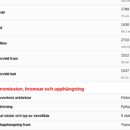
183.94
1789
edd
70.43 
1430
jd
56.3 in
2710
lbas
106.69
1522
rvidd fram
59.92 
1537
rvidd bak
60.51 
ansmission, bromsar och upphängning
vverkets arkitektur
Förbr
rivning
Fyrhju
al växlar och typ av växellåda
5 väx
lupphängning fram
Trans