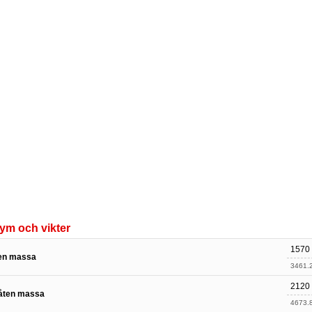
ym och vikter
1570
en massa
3461.2
2120
låten massa
4673.8