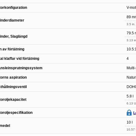
orkonfiguration
V-mot
89 m
inderdiameter
3.5 in.
79.5
inder, Slaglängd
3.13 in
 av förtätning
10.5:
al klaffar vid förtätning
4
änsleinsprutningssystem
Multi-
orns aspiration
Natur
thållningsventil
DOH
5.8 l
oroljekapacitet
6.13 U
oroljespecifikation
L
10 l
lmedel
10.57 