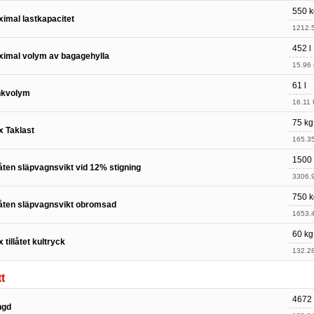
550 k
imal lastkapacitet
1212.5
452 l
imal volym av bagagehylla
15.96 c
61 l
nkvolym
16.11 
75 kg
 Taklast
165.35
1500
låten släpvagnsvikt vid 12% stigning
3306.9
750 k
låten släpvagnsvikt obromsad
1653.4
60 kg
 tillåtet kultryck
132.28
t
4672
ngd