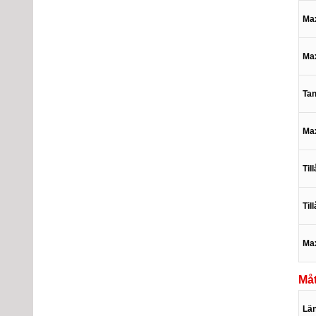
Max
Max
Ta
Max
Til
Til
Max
Måt
Lä