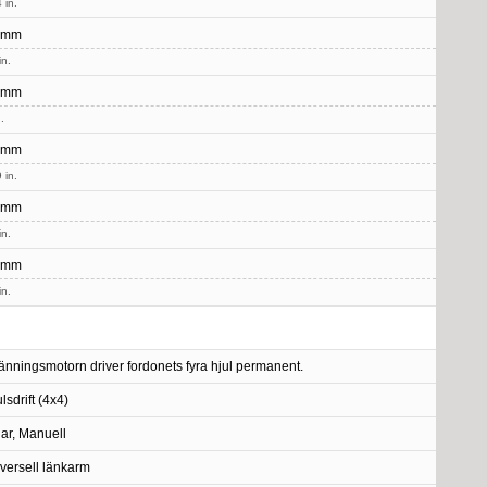
 in.
 mm
in.
 mm
.
 mm
 in.
 mm
in.
 mm
in.
änningsmotorn driver fordonets fyra hjul permanent.
lsdrift (4x4)
lar, Manuell
versell länkarm