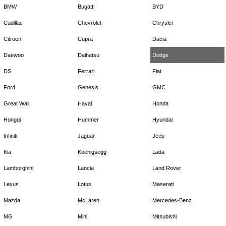
BMW
Bugatti
BYD
Cadillac
Chevrolet
Chrysler
Citroen
Cupra
Dacia
Daewoo
Daihatsu
Dodge
DS
Ferrari
Fiat
Ford
Genesis
GMC
Great Wall
Haval
Honda
Hongqi
Hummer
Hyundai
Infiniti
Jaguar
Jeep
Kia
Koenigsegg
Lada
Lamborghini
Lancia
Land Rover
Lexus
Lotus
Maserati
Mazda
McLaren
Mercedes-Benz
MG
Mini
Mitsubishi