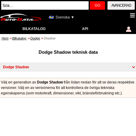
GO
AVANCERAD
Svenska ▼
BILKATALOG
API
Hem
Bilkatalog
Dodge
Shadow
>>
>>
>>
Dodge Shadow teknisk data
Välj en generation av
Dodge Shadow
från listan nedan för att se deras respektive
versioner. Välj en av versionerna för att kontrollera de övriga tekniska
egenskaperna (som motorkraft, dimensioner, vikt, bränsleförbrukning etc.).