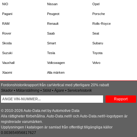
NIO
Nissan
Opel
Pagani
Peugeot
Porsche
RAM
Renault
Rolls-Royce
Rover
Saab
Seat
Skoda
Smart
Subaru
Suzuki
Tesla
Toyota
Vauxhall
Volkswagen
Volvo
Xiaomi
Alla märken
Fordonshistorikrapport från carVertical med ytterligare 20% rabatt
Skador • Mätarställning • Stöld • Ägare • Servicehistorik
Rapport
© 2010-2026 Auto-Data.net by Automotive Data
Alla rättigheter förbehållna. Auto-Data.net® och Auto-Data.net®-logotypen är
registrerade varumärken.
Upplysningen I katalogen är samlad från offentligt tillgängliga källor
0.003654956817627