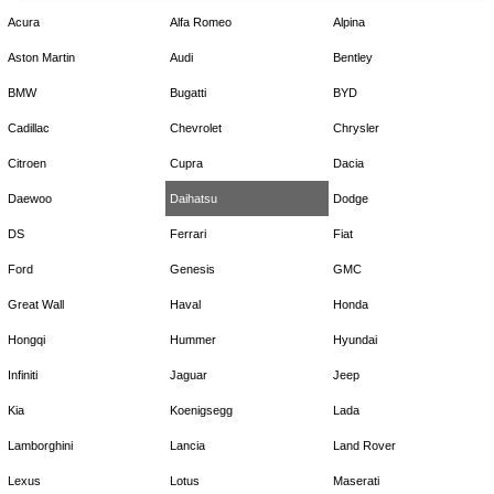
Acura
Alfa Romeo
Alpina
Aston Martin
Audi
Bentley
BMW
Bugatti
BYD
Cadillac
Chevrolet
Chrysler
Citroen
Cupra
Dacia
Daewoo
Daihatsu
Dodge
DS
Ferrari
Fiat
Ford
Genesis
GMC
Great Wall
Haval
Honda
Hongqi
Hummer
Hyundai
Infiniti
Jaguar
Jeep
Kia
Koenigsegg
Lada
Lamborghini
Lancia
Land Rover
Lexus
Lotus
Maserati