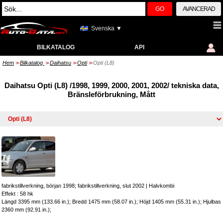
GO
AVANCERAD
Svenska ▼
BILKATALOG
API
Hem
Bilkatalog
Daihatsu
Opti
Opti (L8)
>>
>>
>>
>>
Daihatsu Opti (L8) /1998, 1999, 2000, 2001, 2002/ tekniska data,
Bränsleförbrukning, Mått
fabrikstillverkning, början 1998; fabrikstillverkning, slut 2002
|
Halvkombi
Effekt : 58 hk
Längd 3395 mm (133.66 in.); Bredd 1475 mm (58.07 in.); Höjd 1405 mm (55.31 in.); Hjulbas
2360 mm (92.91 in.);