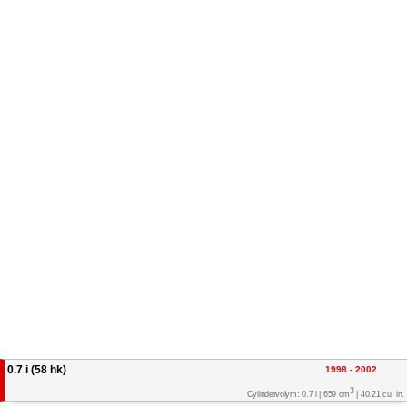
0.7 i (58 hk)
1998 - 2002
3
Cylindervolym: 0.7 l | 659 cm
| 40.21 cu. in.