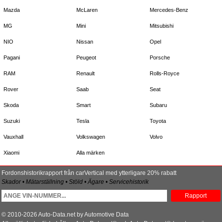
Mazda
McLaren
Mercedes-Benz
MG
Mini
Mitsubishi
NIO
Nissan
Opel
Pagani
Peugeot
Porsche
RAM
Renault
Rolls-Royce
Rover
Saab
Seat
Skoda
Smart
Subaru
Suzuki
Tesla
Toyota
Vauxhall
Volkswagen
Volvo
Xiaomi
Alla märken
Fordonshistorikrapport från carVertical med ytterligare 20% rabatt
Skador • Mätarställning • Stöld • Ägare • Servicehistorik
Rapport
© 2010-2026 Auto-Data.net by Automotive Data