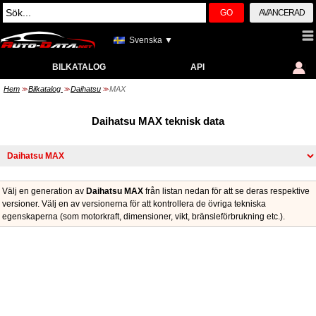
GO
AVANCERAD
Svenska ▼
BILKATALOG
API
Hem
Bilkatalog
Daihatsu
MAX
>>
>>
>>
Daihatsu MAX teknisk data
Välj en generation av
Daihatsu MAX
från listan nedan för att se deras respektive
versioner. Välj en av versionerna för att kontrollera de övriga tekniska
egenskaperna (som motorkraft, dimensioner, vikt, bränsleförbrukning etc.).