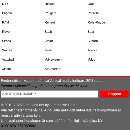
NIO
Nissan
Opel
Pagani
Peugeot
Porsche
RAM
Renault
Rolls-Royce
Rover
Saab
Seat
Skoda
Smart
Subaru
Suzuki
Tesla
Toyota
Vauxhall
Volkswagen
Volvo
Xiaomi
Alla märken
Fordonshistorikrapport från carVertical med ytterligare 20% rabatt
Skador • Mätarställning • Stöld • Ägare • Servicehistorik
Rapport
© 2010-2026 Auto-Data.net by Automotive Data
Alla rättigheter förbehållna. Auto-Data.net® och Auto-Data.net®-logotypen är
registrerade varumärken.
Upplysningen I katalogen är samlad från offentligt tillgängliga källor
0.0018761157989502