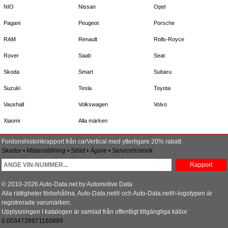
NIO
Nissan
Opel
Pagani
Peugeot
Porsche
RAM
Renault
Rolls-Royce
Rover
Saab
Seat
Skoda
Smart
Subaru
Suzuki
Tesla
Toyota
Vauxhall
Volkswagen
Volvo
Xiaomi
Alla märken
Fordonshistorikrapport från carVertical med ytterligare 20% rabatt
Skador • Mätarställning • Stöld • Ägare • Servicehistorik
Rapport
© 2010-2026 Auto-Data.net by Automotive Data
Alla rättigheter förbehållna. Auto-Data.net® och Auto-Data.net®-logotypen är
registrerade varumärken.
Upplysningen I katalogen är samlad från offentligt tillgängliga källor
0.0034739971160889