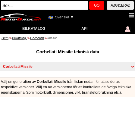
GO
AVANCERAD
Svenska ▼
BILKATALOG
API
Hem
Bilkatalog
Corbellati
Missile
>>
>>
>>
Corbellati Missile teknisk data
Välj en generation av
Corbellati Missile
från listan nedan för att se deras
respektive versioner. Välj en av versionerna för att kontrollera de övriga tekniska
egenskaperna (som motorkraft, dimensioner, vikt, bränsleförbrukning etc.).