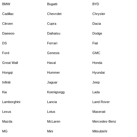
BMW
Bugatti
BYD
Cadillac
Chevrolet
Chrysler
Citroen
Cupra
Dacia
Daewoo
Daihatsu
Dodge
DS
Ferrari
Fiat
Ford
Genesis
GMC
Great Wall
Haval
Honda
Hongqi
Hummer
Hyundai
Infiniti
Jaguar
Jeep
Kia
Koenigsegg
Lada
Lamborghini
Lancia
Land Rover
Lexus
Lotus
Maserati
Mazda
McLaren
Mercedes-Benz
MG
Mini
Mitsubishi