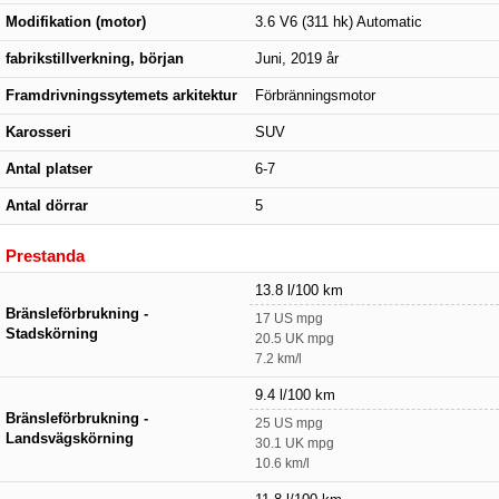
Modifikation (motor)
3.6 V6 (311 hk) Automatic
fabrikstillverkning, början
Juni, 2019 år
Framdrivningssytemets arkitektur
Förbränningsmotor
Karosseri
SUV
Antal platser
6-7
Antal dörrar
5
Prestanda
13.8 l/100 km
Bränsleförbrukning -
17 US mpg
Stadskörning
20.5 UK mpg
7.2 km/l
9.4 l/100 km
Bränsleförbrukning -
25 US mpg
Landsvägskörning
30.1 UK mpg
10.6 km/l