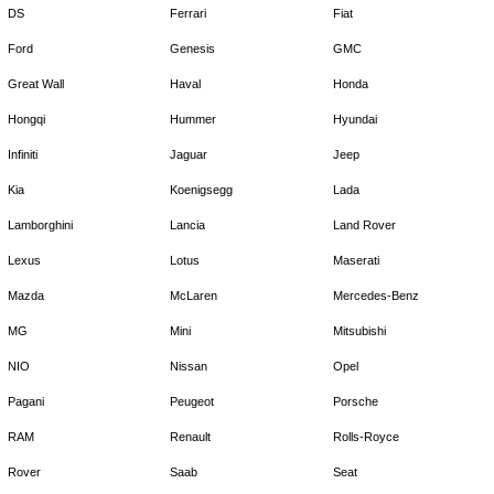
DS
Ferrari
Fiat
Ford
Genesis
GMC
Great Wall
Haval
Honda
Hongqi
Hummer
Hyundai
Infiniti
Jaguar
Jeep
Kia
Koenigsegg
Lada
Lamborghini
Lancia
Land Rover
Lexus
Lotus
Maserati
Mazda
McLaren
Mercedes-Benz
MG
Mini
Mitsubishi
NIO
Nissan
Opel
Pagani
Peugeot
Porsche
RAM
Renault
Rolls-Royce
Rover
Saab
Seat