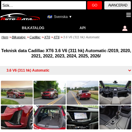
GO
AVANCERAD
Svenska ▼
BILKATALOG
API
Hem
Bilkatalog
Cadillac
XT6
XT6
3.6 V6 (311 hk) Automatic
>>
>>
>>
>>
>>
Teknisk data Cadillac XT6 3.6 V6 (311 hk) Automatic /2019, 2020,
2021, 2022, 2023, 2024, 2025, 2026/