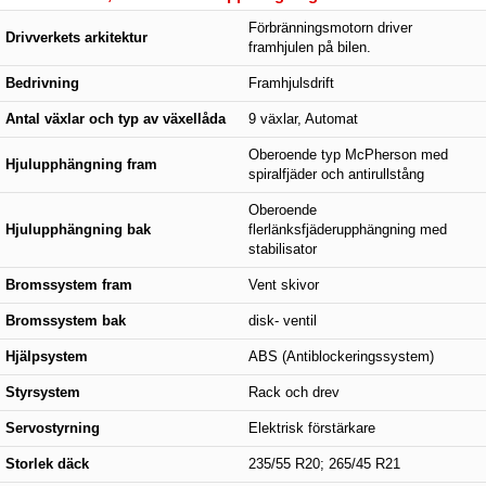
Förbränningsmotorn driver
Drivverkets arkitektur
framhjulen på bilen.
Bedrivning
Framhjulsdrift
Antal växlar och typ av växellåda
9 växlar, Automat
Oberoende typ McPherson med
Hjulupphängning fram
spiralfjäder och antirullstång
Oberoende
Hjulupphängning bak
flerlänksfjäderupphängning med
stabilisator
Bromssystem fram
Vent skivor
Bromssystem bak
disk- ventil
Hjälpsystem
ABS (Antiblockeringssystem)
Styrsystem
Rack och drev
Servostyrning
Elektrisk förstärkare
Storlek däck
235/55 R20; 265/45 R21