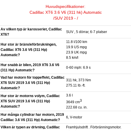
Huvudspecifikationer:
Cadillac XT6 3.6 V6 (311 hk) Automatic
/SUV 2019 - /
Av vilken typ är karosseriet, Cadillac
SUV , 5 dörrar, 6-7 platser
XT6?
11.8 l/100 km
Hur stor är bränsleförbrukningen,
19.9 US mpg
Cadillac XT6 3.6 V6 (311 Hp)
23.9 UK mpg
Automatic?
8.5 km/l
Hur snabb är bilen, 2019 XT6 3.6 V6
0-60 mph: 6.9 s
(311 Hp) Automatic?
Vad har motorn för toppeffekt, Cadillac
311 hk, 373 Nm
XT6 SUV 2019 3.6 V6 (311 Hp)
275.11 lb.-ft.
Automatic?
3.6 l
Hur stor är motorns volym, Cadillac
3
XT6 SUV 2019 3.6 V6 (311 Hp)
3649 cm
Automatic?
222.68 cu. in.
Hur många cylindrar har motorn, 2019
6, V-motor
Cadillac 3.6 V6 (311 Hp) Automatic?
Vilken är typen av drivning, Cadillac
Framhjulsdrift . Förbränningsmotor.