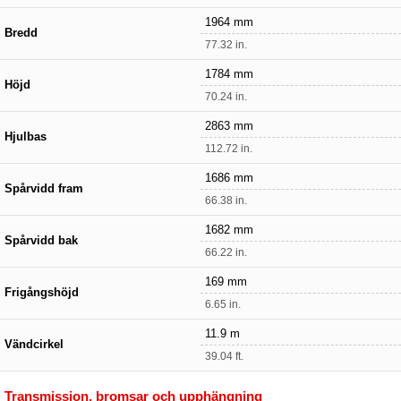
1964 mm
Bredd
77.32 in.
1784 mm
Höjd
70.24 in.
2863 mm
Hjulbas
112.72 in.
1686 mm
Spårvidd fram
66.38 in.
1682 mm
Spårvidd bak
66.22 in.
169 mm
Frigångshöjd
6.65 in.
11.9 m
Vändcirkel
39.04 ft.
Transmission, bromsar och upphängning