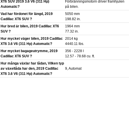
XT6 SUV 2019 3.6 V6 (311 Hp)
Förbränningsmotorn driver framhjulen
Automatic?
på bilen.
Vad har fördonet för längd, 2019
5050 mm
Cadillac XT6 SUV ?
198.82 in.
Hur bred är bilen, 2019 Cadillac XT6
1964 mm
SUV ?
77.32 in.
Hur mycket väger bilen, 2019 Cadillac
2014 kg
XT6 3.6 V6 (311 Hp) Automatic?
4440.11 lbs.
Hur mycket bagageutrymme, 2019
356 - 2228 l
Cadillac XT6 SUV ?
12.57 - 78.68 cu. ft.
Hur många växlar har lådan, Vilken typ
av växellåda har den, 2019 Cadillac
9, Automat
XT6 3.6 V6 (311 Hp) Automatic?