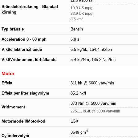
11.8 l/100 km
Bränsleförbrukning - Blandad
19.9 US mpg
körning
23.9 UK mpg
8.5 km/l
Typ bränsle
Bensin
Acceleration 0 - 60 mph
6.9 s
Vikt/effektförhållande
6.5 kg/hk, 154.4 hk/ton
Vikt/Vridmoment förhållande
5.4 kg/Nm, 185.2 Nm/ton
Motor
Effekt
311 hk @ 6600 varv/min
Effekt per liter slagvolym
85.2 hk/l
373 Nm @ 5000 varv/min
Vridmoment
275.11 lb.-ft. @ 5000 varv/min
Motormodell/Motorkod
LGX
3
3649 cm
Cylindervolym