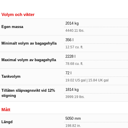
Volym och vikter
2014 kg
Egen massa
4440.11 lbs.
356 l
Minimalt volym av bagagehylla
12.57 cu. ft.
2228 l
Maximal volym av bagagehylla
78.68 cu. ft.
72 l
Tankvolym
19.02 US gal | 15.84 UK gal
1814 kg
Tillåten släpvagnsvikt vid 12%
stigning
3999.19 lbs.
Mått
5050 mm
Längd
198.82 in.