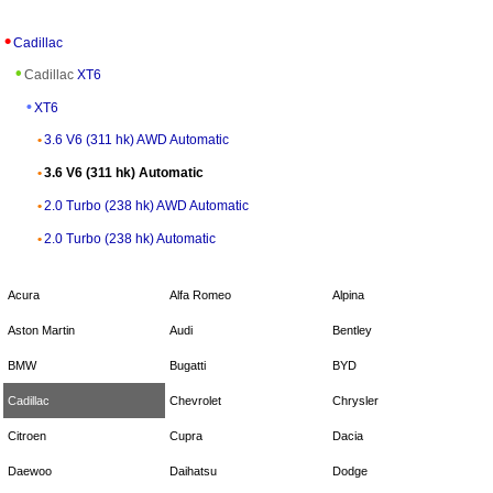
Cadillac
Cadillac
XT6
XT6
3.6 V6 (311 hk) AWD Automatic
3.6 V6 (311 hk) Automatic
2.0 Turbo (238 hk) AWD Automatic
2.0 Turbo (238 hk) Automatic
Acura
Alfa Romeo
Alpina
Aston Martin
Audi
Bentley
BMW
Bugatti
BYD
Cadillac
Chevrolet
Chrysler
Citroen
Cupra
Dacia
Daewoo
Daihatsu
Dodge