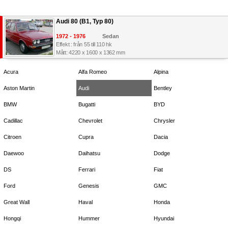
Audi 80 (B1, Typ 80)
1972 - 1976
Sedan
Effekt : från 55 till 110 hk
Mått: 4220 x 1600 x 1362 mm
Acura
Alfa Romeo
Alpina
Aston Martin
Audi
Bentley
BMW
Bugatti
BYD
Cadillac
Chevrolet
Chrysler
Citroen
Cupra
Dacia
Daewoo
Daihatsu
Dodge
DS
Ferrari
Fiat
Ford
Genesis
GMC
Great Wall
Haval
Honda
Hongqi
Hummer
Hyundai