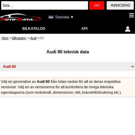
GO
AVANCERAD
Svenska ▼
BILKATALOG
API
Hem
Bilkatalog
Audi
80
>>
>>
>>
Audi 80 teknisk data
Välj en generation av
Audi 80
från listan nedan för att se deras respektive
versioner. Välj en av versionerna för att kontrollera de övriga tekniska
egenskaperna (som motorkraft, dimensioner, vikt, bränsleförbrukning etc.).