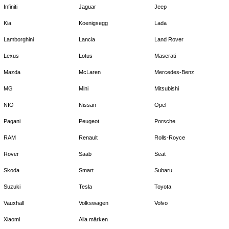
Infiniti
Jaguar
Jeep
Kia
Koenigsegg
Lada
Lamborghini
Lancia
Land Rover
Lexus
Lotus
Maserati
Mazda
McLaren
Mercedes-Benz
MG
Mini
Mitsubishi
NIO
Nissan
Opel
Pagani
Peugeot
Porsche
RAM
Renault
Rolls-Royce
Rover
Saab
Seat
Skoda
Smart
Subaru
Suzuki
Tesla
Toyota
Vauxhall
Volkswagen
Volvo
Xiaomi
Alla märken