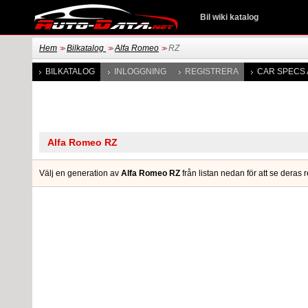
Bil wiki katalog
Hem
Bilkatalog
Alfa Romeo
RZ
>>
>>
>>
BILKATALOG
INLOGGNING
REGISTRERA
CAR SPECS 
Välj en generation av
Alfa Romeo RZ
från listan nedan för att se deras 