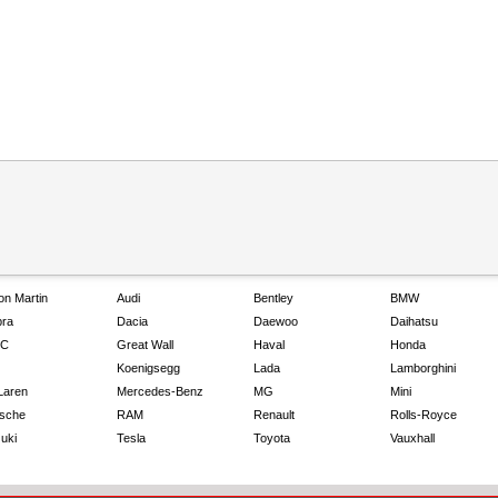
on Martin
Audi
Bentley
BMW
ra
Dacia
Daewoo
Daihatsu
C
Great Wall
Haval
Honda
Koenigsegg
Lada
Lamborghini
Laren
Mercedes-Benz
MG
Mini
sche
RAM
Renault
Rolls-Royce
uki
Tesla
Toyota
Vauxhall