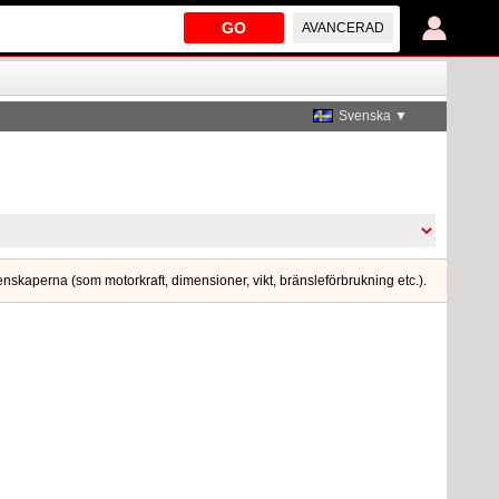
GO
AVANCERAD
Svenska ▼
genskaperna (som motorkraft, dimensioner, vikt, bränsleförbrukning etc.).