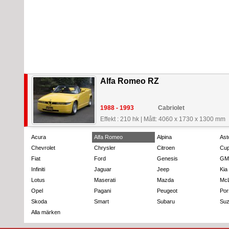
Alfa Romeo RZ
1988 - 1993
Cabriolet
Effekt : 210 hk
|
Mått: 4060 x 1730 x 1300 mm
Acura
Alfa Romeo
Alpina
Ast
Chevrolet
Chrysler
Citroen
Cup
Fiat
Ford
Genesis
GM
Infiniti
Jaguar
Jeep
Kia
Lotus
Maserati
Mazda
Mc
Opel
Pagani
Peugeot
Por
Skoda
Smart
Subaru
Suz
Alla märken