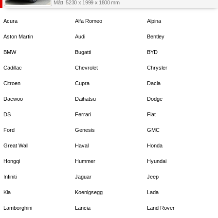
Mått: 5230 x 1999 x 1800 mm
Acura
Alfa Romeo
Alpina
Aston Martin
Audi
Bentley
BMW
Bugatti
BYD
Cadillac
Chevrolet
Chrysler
Citroen
Cupra
Dacia
Daewoo
Daihatsu
Dodge
DS
Ferrari
Fiat
Ford
Genesis
GMC
Great Wall
Haval
Honda
Hongqi
Hummer
Hyundai
Infiniti
Jaguar
Jeep
Kia
Koenigsegg
Lada
Lamborghini
Lancia
Land Rover