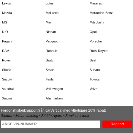
Lexus
Lotus
Maserati
Mazda
McLaren
Mercedes-Benz
MG
Mini
Mitsubishi
NIO
Nissan
Opel
Pagani
Peugeot
Porsche
RAM
Renault
Rolls-Royce
Rover
Saab
Seat
Skoda
Smart
Subaru
Suzuki
Tesla
Toyota
Vauxhall
Volkswagen
Volvo
Xiaomi
Alla märken
Fordonshistorikrapport från carVertical med ytterligare 20% rabatt
Skador • Mätarställning • Stöld • Ägare • Servicehistorik
Rapport