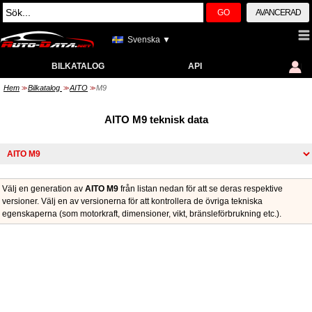
GO
AVANCERAD
Svenska ▼
BILKATALOG
API
Hem
Bilkatalog
AITO
M9
>>
>>
>>
AITO M9 teknisk data
Välj en generation av
AITO M9
från listan nedan för att se deras respektive
versioner. Välj en av versionerna för att kontrollera de övriga tekniska
egenskaperna (som motorkraft, dimensioner, vikt, bränsleförbrukning etc.).