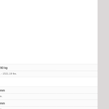
90 kg
 - 1521.19 lbs.
 mm
in.
 mm