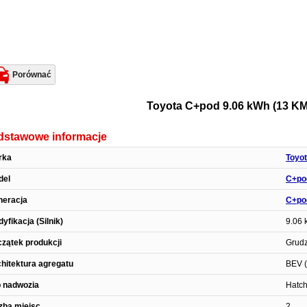
Porównać
Toyota C+pod 9.06 kWh (13 KM)
dstawowe informacje
rka
Toyo
del
C+po
neracja
C+po
yfikacja (Silnik)
9.06 
zątek produkcji
Grudz
hitektura agregatu
BEV (
 nadwozia
Hatc
zba miejsc
2