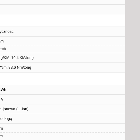
ryczność
/h
 mph
kg/KM, 19.4 KM/tonę
/Nm, 83.6 Nm/tonę
 kWh
 V
o-jonowa (Li-Ion)
podłogą
km
mi