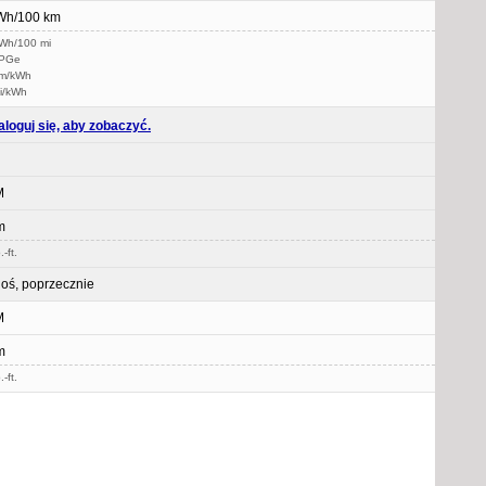
kWh/100 km
kWh/100 mi
MPGe
km/kWh
i/kWh
aloguj się, aby zobaczyć.
M
m
.-ft.
 oś, poprzecznie
M
m
.-ft.