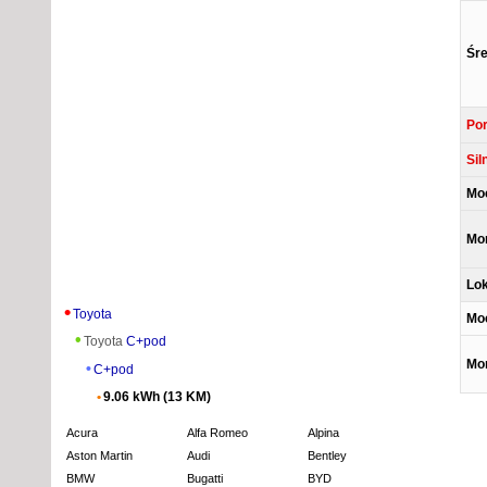
Śre
Por
Sil
Moc
Mom
Lok
Toyota
Mo
Toyota
C+pod
Mo
C+pod
9.06 kWh (13 KM)
Acura
Alfa Romeo
Alpina
Aston Martin
Audi
Bentley
BMW
Bugatti
BYD