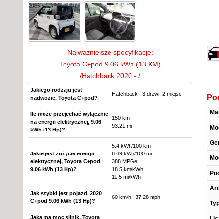
Najważniejsze specyfikacje:
Toyota C+pod 9.06 kWh (13 KM)
/Hatchback 2020 - /
Jakiego rodzaju jest
Hatchback , 3 drzwi, 2 miejsc
Po
nadwozie, Toyota C+pod?
Ma
Ile może przejechać wyłącznie
150 km
na energii elektrycznej, 9.06
93.21 mi
Mo
kWh (13 Hp)?
Ge
5.4 kWh/100 km
Jakie jest zużycie energii
8.69 kWh/100 mi
Mod
elektrycznej, Toyota C+pod
388 MPGe
9.06 kWh (13 Hp)?
18.5 km/kWh
Poc
11.5 mi/kWh
Arc
Jak szybki jest pojazd, 2020
60 km/h | 37.28 mph
C+pod 9.06 kWh (13 Hp)?
Typ
Jaką ma moc silnik, Toyota
Lic