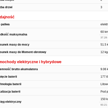
zba drzwi
3
dajność
 paliwa
elekt
60 km
ędkość maksymalna
37.28
osunek masy do mocy
51.5 
osunek masy do Moment obrotowy
12 kg
mochody elektryczne i hybrydowe
emność brutto akumulatora
9.06
ięcie baterii
177.6
hnologia baterii
Litow
alizacja baterii
Pod 
150 
ięg elektryczny
93.21 