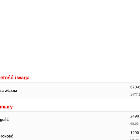
ętość i waga
670-6
sa własna
1477.1
miary
2490
ugość
98.03 
1290
erokość