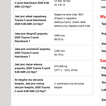
13 KM, 56 Nm
C+pod Hatchback 2020 9.06
41.3 lb.-ft.
kWh (13 Hp)?
Lic
Napęd na tylne koła. BEV
Wy
Jaki jest układ napędowy,
(Pojazd z napędem
Toyota C+pod Hatchback
elektrycznym). Jeden silnik
Typ
2020 9.06 kWh (13 Hp)?
elektryczny napędza tylne koła.
Pr
Jaka jest długość pojazdu,
2490 mm
2020 Toyota C+pod
98.03 in.
Hatchback ?
St
Jaka jest szerokość pojazdu,
St
1290 mm
2020 Toyota C+pod
50.79 in.
Hatchback ?
Sa
Jaki jest ciężar własny
670-690 kg
Poj
pojazdu, 2020 Toyota C+pod
1477.1 - 1521.19 lbs.
9.06 kWh (13 Hp)?
Nap
Ile biegów ma skrzynia
Tec
biegów, Jaki jest rodzaj
1, automatyczna skrzynia
skrzyni biegów, 2020 Toyota
biegów
Lok
C+pod 9.06 kWh (13 Hp)?
Zas