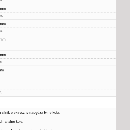
in.
 mm
in.
 mm
in.
 mm
.
 mm
in.
mm
.
t.
 silnik elektryczny napędza tylne koła.
 na tylne koła