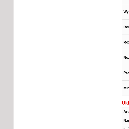
Wy
Roz
Roz
Roz
Prz
Min
Ukł
Arc
Na