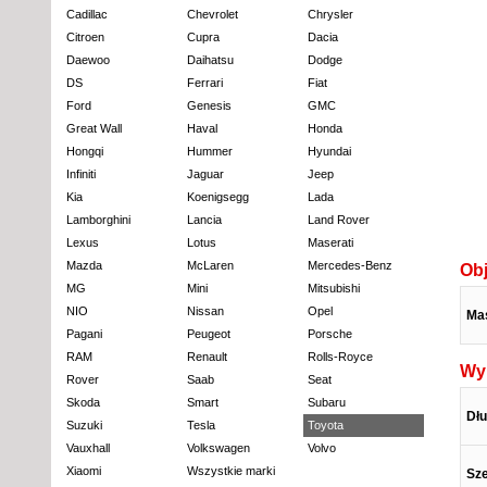
Cadillac
Chevrolet
Chrysler
Citroen
Cupra
Dacia
Daewoo
Daihatsu
Dodge
DS
Ferrari
Fiat
Ford
Genesis
GMC
Great Wall
Haval
Honda
Hongqi
Hummer
Hyundai
Infiniti
Jaguar
Jeep
Kia
Koenigsegg
Lada
Lamborghini
Lancia
Land Rover
Lexus
Lotus
Maserati
Mazda
McLaren
Mercedes-Benz
Obj
MG
Mini
Mitsubishi
NIO
Nissan
Opel
Ma
Pagani
Peugeot
Porsche
RAM
Renault
Rolls-Royce
Wy
Rover
Saab
Seat
Skoda
Smart
Subaru
Dł
Suzuki
Tesla
Toyota
Vauxhall
Volkswagen
Volvo
Xiaomi
Wszystkie marki
Sz