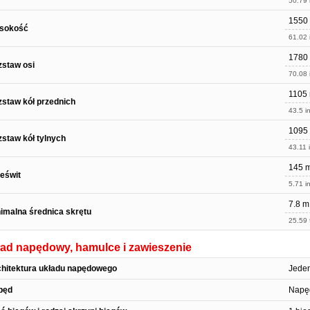
50.79 
1550
sokość
61.02 
1780
staw osi
70.08 
1105
staw kół przednich
43.5 in
1095
staw kół tylnych
43.11 
145 
eświt
5.71 in
7.8 m
imalna średnica skrętu
25.59 f
ad napędowy, hamulce i zawieszenie
hitektura układu napędowego
Jeden
pęd
Napęd