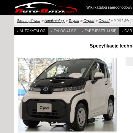
Wiki katalog samochodowy
Strona główna
Autokatalog
Toyota
C+pod
C+pod
9.06 kWh (
>>
>>
>>
>>
>>
AUTOKATALOG
ZALOGUJ SIĘ
ZAREJESTRUJ SIĘ
CAR 
Specyfikacje techn