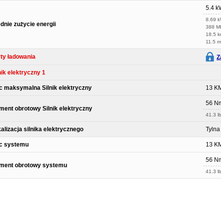
5.4 
8.69 
dnie zużycie energii
388 
18.5 
11.5 m
ty ładowania
Z
nik elektryczny 1
 maksymalna Silnik elektryczny
13 K
56 N
ent obrotowy Silnik elektryczny
41.3 lb
alizacja silnika elektrycznego
Tylna
c systemu
13 K
56 N
ment obrotowy systemu
41.3 lb