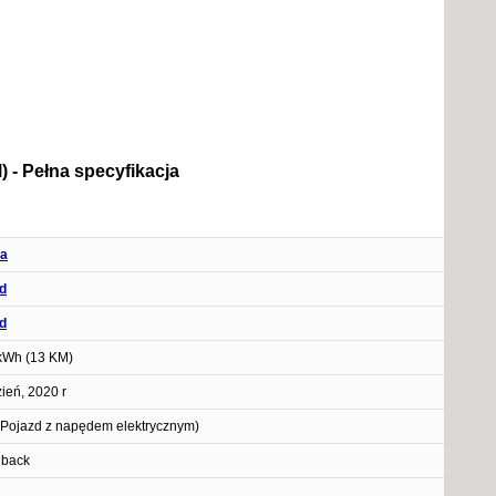
 - Pełna specyfikacja
ta
d
d
kWh (13 KM)
ień, 2020 r
Pojazd z napędem elektrycznym)
hback