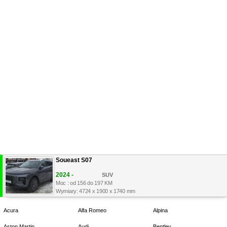
Soueast S07
2024 -
SUV
Moc : od 156 do 197 KM
Wymiary: 4724 x 1900 x 1740 mm
Acura
Alfa Romeo
Alpina
Aston Martin
Audi
Bentley