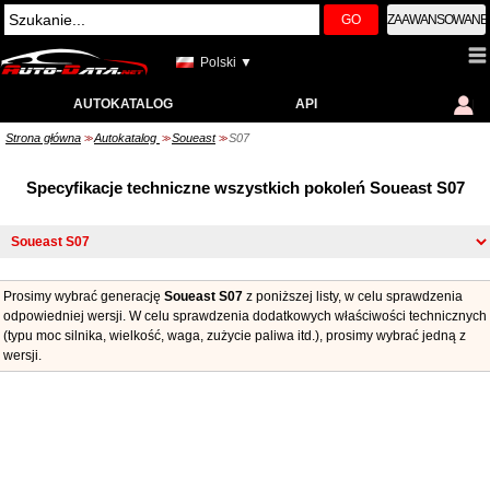
GO
ZAAWANSOWANE
Polski ▼
AUTOKATALOG
API
Strona główna
Autokatalog
Soueast
S07
>>
>>
>>
Specyfikacje techniczne wszystkich pokoleń Soueast S07
Prosimy wybrać generację
Soueast S07
z poniższej listy, w celu sprawdzenia
odpowiedniej wersji. W celu sprawdzenia dodatkowych właściwości technicznych
(typu moc silnika, wielkość, waga, zużycie paliwa itd.), prosimy wybrać jedną z
wersji.