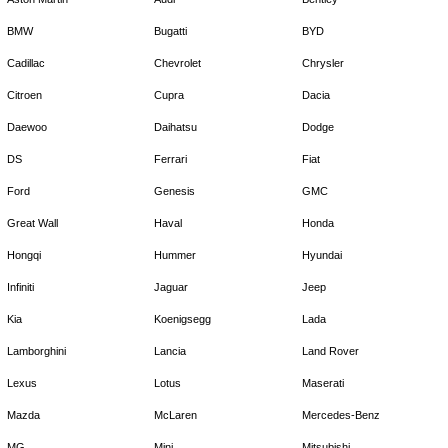
BMW
Bugatti
BYD
Cadillac
Chevrolet
Chrysler
Citroen
Cupra
Dacia
Daewoo
Daihatsu
Dodge
DS
Ferrari
Fiat
Ford
Genesis
GMC
Great Wall
Haval
Honda
Hongqi
Hummer
Hyundai
Infiniti
Jaguar
Jeep
Kia
Koenigsegg
Lada
Lamborghini
Lancia
Land Rover
Lexus
Lotus
Maserati
Mazda
McLaren
Mercedes-Benz
MG
Mini
Mitsubishi