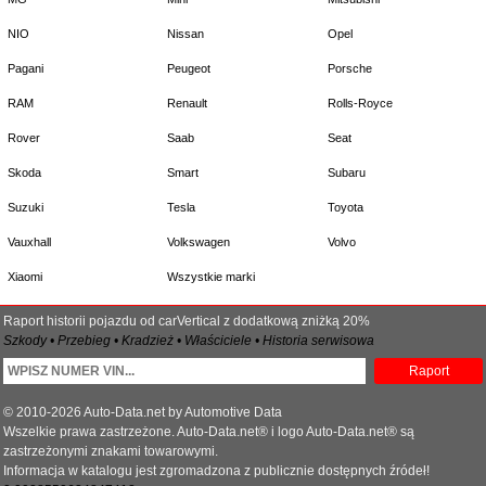
NIO
Nissan
Opel
Pagani
Peugeot
Porsche
RAM
Renault
Rolls-Royce
Rover
Saab
Seat
Skoda
Smart
Subaru
Suzuki
Tesla
Toyota
Vauxhall
Volkswagen
Volvo
Xiaomi
Wszystkie marki
Raport historii pojazdu od carVertical z dodatkową zniżką 20%
Szkody • Przebieg • Kradzież • Właściciele • Historia serwisowa
Raport
© 2010-2026 Auto-Data.net by Automotive Data
Wszelkie prawa zastrzeżone. Auto-Data.net® i logo Auto-Data.net® są
zastrzeżonymi znakami towarowymi.
Informacja w katalogu jest zgromadzona z publicznie dostępnych źródeł!