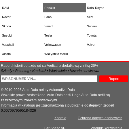
RAM
Renault
Rolls-Royce
Rover
Saab
Seat
Skoda
Smart
Subaru
Suzuki
Tesla
Toyota
Vauxhall
Volkswagen
Volvo
Xiaomi
Wszystkie marki
Raport historii pojazdu od carVertical z dodatkową zniżką 20%
Szkody • Przebieg • Kradzież • Właściciele • Historia serwisowa
Raport
© 2010-2026 Auto-Data.net by Automotive Data
Wszelkie prawa zastrzeżone. Auto-Data.net® i logo Auto-Data.net® są
zastrzeżonymi znakami towarowymi.
Informacja w katalogu jest zgromadzona z publicznie dostępnych źródeł!
0.0070979595184326
Kontakt
Ochrona danych osobowych
Car Spesc API
Warunki korzystania