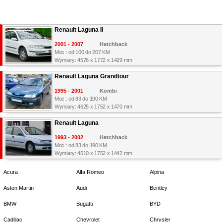
Renault Laguna II
2001 - 2007
Hatchback
Moc : od 100 do 207 KM
Wymiary: 4576 x 1772 x 1429 mm
Renault Laguna Grandtour
1995 - 2001
Kombi
Moc : od 83 do 190 KM
Wymiary: 4625 x 1752 x 1470 mm
Renault Laguna
1993 - 2002
Hatchback
Moc : od 83 do 190 KM
Wymiary: 4510 x 1752 x 1442 mm
Acura
Alfa Romeo
Alpina
Aston Martin
Audi
Bentley
BMW
Bugatti
BYD
Cadillac
Chevrolet
Chrysler