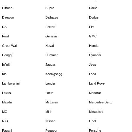
Citroen
Cupra
Dacia
Daewoo
Daihatsu
Dodge
DS
Ferrari
Fiat
Ford
Genesis
GMC
Great Wall
Haval
Honda
Hongqi
Hummer
Hyundai
Infiniti
Jaguar
Jeep
Kia
Koenigsegg
Lada
Lamborghini
Lancia
Land Rover
Lexus
Lotus
Maserati
Mazda
McLaren
Mercedes-Benz
MG
Mini
Mitsubishi
NIO
Nissan
Opel
Pagani
Peugeot
Porsche