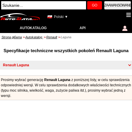
GO
ZAAWANSOWANE
Polski ▼
AUTOKATALOG
API
Strona główna
Autokatalog
Renault
Laguna
>>
>>
>>
Specyfikacje techniczne wszystkich pokoleń Renault Laguna
Prosimy wybrać generację
Renault Laguna
z poniższej listy, w celu sprawdzenia
odpowiedniej wersji. W celu sprawdzenia dodatkowych właściwości technicznych
(typu moc silnika, wielkość, waga, zużycie paliwa itd.), prosimy wybrać jedną z
wersji.