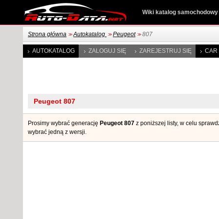
Wiki katalog samochodowy
Strona główna
Autokatalog
Peugeot
807
>>
>>
>>
AUTOKATALOG
ZALOGUJ SIĘ
ZAREJESTRUJ SIĘ
CAR 
Prosimy wybrać generację
Peugeot 807
z poniższej listy, w celu spraw
wybrać jedną z wersji.