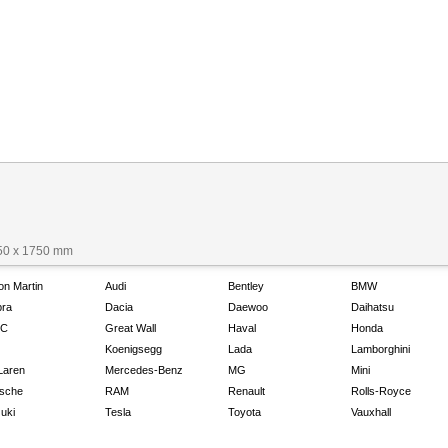
50 x 1750 mm
on Martin
Audi
Bentley
BMW
ra
Dacia
Daewoo
Daihatsu
C
Great Wall
Haval
Honda
Koenigsegg
Lada
Lamborghini
Laren
Mercedes-Benz
MG
Mini
sche
RAM
Renault
Rolls-Royce
uki
Tesla
Toyota
Vauxhall