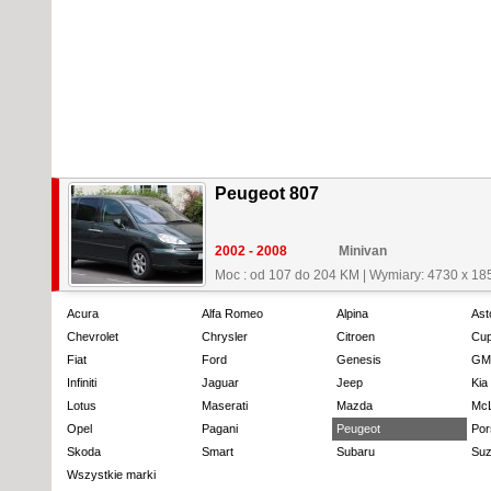
Peugeot 807
2002 - 2008
Minivan
Moc : od 107 do 204 KM
|
Wymiary: 4730 x 18
Acura
Alfa Romeo
Alpina
Ast
Chevrolet
Chrysler
Citroen
Cup
Fiat
Ford
Genesis
GM
Infiniti
Jaguar
Jeep
Kia
Lotus
Maserati
Mazda
Mc
Opel
Pagani
Peugeot
Por
Skoda
Smart
Subaru
Suz
Wszystkie marki