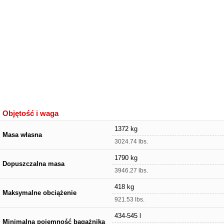
Objętość i waga
1372 kg
Masa własna
3024.74 lbs.
1790 kg
Dopuszczalna masa
3946.27 lbs.
418 kg
Maksymalne obciążenie
921.53 lbs.
434-545 l
Minimalna pojemność bagażnika