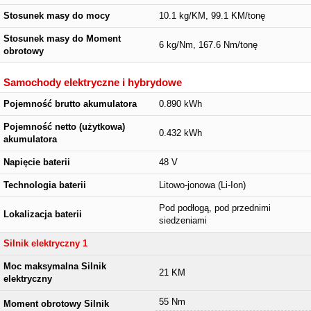
Stosunek masy do mocy
10.1 kg/KM, 99.1 KM/tonę
Stosunek masy do Moment
6 kg/Nm, 167.6 Nm/tonę
obrotowy
Samochody elektryczne i hybrydowe
Pojemność brutto akumulatora
0.890 kWh
Pojemność netto (użytkowa)
0.432 kWh
akumulatora
Napięcie baterii
48 V
Technologia baterii
Litowo-jonowa (Li-Ion)
Pod podłogą, pod przednimi
Lokalizacja baterii
siedzeniami
Silnik elektryczny 1
Moc maksymalna Silnik
21 KM
elektryczny
55 Nm
Moment obrotowy Silnik