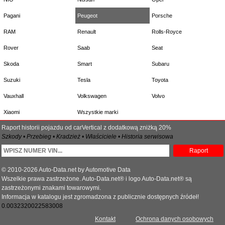
Pagani
Peugeot
Porsche
RAM
Renault
Rolls-Royce
Rover
Saab
Seat
Skoda
Smart
Subaru
Suzuki
Tesla
Toyota
Vauxhall
Volkswagen
Volvo
Xiaomi
Wszystkie marki
Raport historii pojazdu od carVertical z dodatkową zniżką 20%
Szkody • Przebieg • Kradzież • Właściciele • Historia serwisowa
Raport
© 2010-2026 Auto-Data.net by Automotive Data
Wszelkie prawa zastrzeżone. Auto-Data.net® i logo Auto-Data.net® są
zastrzeżonymi znakami towarowymi.
Informacja w katalogu jest zgromadzona z publicznie dostępnych źródeł!
0.0032320022583008
Kontakt
Ochrona danych osobowych