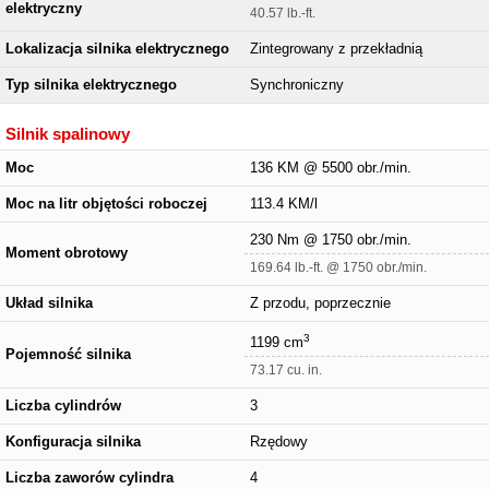
elektryczny
40.57 lb.-ft.
Lokalizacja silnika elektrycznego
Zintegrowany z przekładnią
Typ silnika elektrycznego
Synchroniczny
Silnik spalinowy
Moc
136 KM @ 5500 obr./min.
Moc na litr objętości roboczej
113.4 KM/l
230 Nm @ 1750 obr./min.
Moment obrotowy
169.64 lb.-ft. @ 1750 obr./min.
Układ silnika
Z przodu, poprzecznie
3
1199 cm
Pojemność silnika
73.17 cu. in.
Liczba cylindrów
3
Konfiguracja silnika
Rzędowy
Liczba zaworów cylindra
4