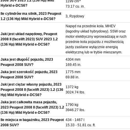
2008 SUV 2023 1.2 (136 Hp) Mild
1199 cm
Hybrid e-DCS6?
73.17 cu. in.
Ile cylindrów ma silnik, 2023 Peugeot
3, Rzędowy
1.2 (136 Hp) Mild Hybrid e-DCS6?
Napęd na przednie koła. MHEV
(łagodny układ hybrydowy). SSW oraz
Jaki jest układ napędowy, Peugeot
motor elektryczny wprowadzają w ruch
2008 II (facelift 2023) SUV 2023 1.2
przednie koła pojazdu z możliwością
(136 Hp) Mild Hybrid e-DCS6?
jazdy zasilane wyłącznie energią
elektryczną lub w trybie mieszanym.
Jaka jest długość pojazdu, 2023
4304 mm
Peugeot 2008 SUV?
169.45 in.
Jaka jest szerokość pojazdu, 2023
1775 mm
Peugeot 2008 SUV?
69.88 in.
Jaki jest ciężar własny pojazdu, 2023
1372 kg
Peugeot 2008 II (facelift 2023) 1.2 (136
3024.74 lbs.
Hp) Mild Hybrid e-DCS6?
Jaka jest całkowita masa pojazdu,
1790 kg
2023 Peugeot 2008 II (facelift 2023) 1.2
3946.27 lbs.
(136 Hp) Mild Hybrid e-DCS6?
Ile miejsca w bagażniku, 2023 Peugeot
434 - 1467 l
2008 SUV?
15.33 - 51.81 cu. ft.