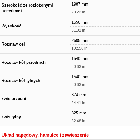
1987 mm
Szerokość ze rozłożonymi
lusterkami
78.23 in.
1550 mm
Wysokość
61.02 in.
2605 mm
Rozstaw osi
102.56 in.
1540 mm
Rozstaw kół przednich
60.63 in.
1540 mm
Rozstaw kół tylnych
60.63 in.
874 mm
zwis przedni
34.41 in.
825 mm
zwis tylny
32.48 in.
Układ napędowy, hamulce i zawieszenie