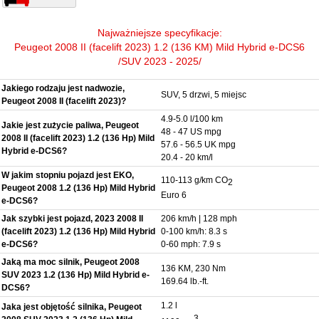
Najważniejsze specyfikacje:
Peugeot 2008 II (facelift 2023) 1.2 (136 KM) Mild Hybrid e-DCS6
/SUV 2023 - 2025/
Jakiego rodzaju jest nadwozie,
SUV, 5 drzwi, 5 miejsc
Peugeot 2008 II (facelift 2023)?
4.9-5.0 l/100 km
Jakie jest zużycie paliwa, Peugeot
48 - 47 US mpg
2008 II (facelift 2023) 1.2 (136 Hp) Mild
57.6 - 56.5 UK mpg
Hybrid e-DCS6?
20.4 - 20 km/l
W jakim stopniu pojazd jest EKO,
110-113 g/km CO
2
Peugeot 2008 1.2 (136 Hp) Mild Hybrid
Euro 6
e-DCS6?
Jak szybki jest pojazd, 2023 2008 II
206 km/h | 128 mph
(facelift 2023) 1.2 (136 Hp) Mild Hybrid
0-100 km/h: 8.3 s
e-DCS6?
0-60 mph: 7.9 s
Jaką ma moc silnik, Peugeot 2008
136 KM, 230 Nm
SUV 2023 1.2 (136 Hp) Mild Hybrid e-
169.64 lb.-ft.
DCS6?
1.2 l
Jaka jest objętość silnika, Peugeot
3