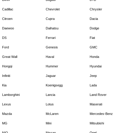
Cadillac
Chevrolet
Chrysler
Citroen
Cupra
Dacia
Daewoo
Daihatsu
Dodge
DS
Ferrari
Fiat
Ford
Genesis
GMC
Great Wall
Haval
Honda
Hongqi
Hummer
Hyundai
Infiniti
Jaguar
Jeep
Kia
Koenigsegg
Lada
Lamborghini
Lancia
Land Rover
Lexus
Lotus
Maserati
Mazda
McLaren
Mercedes-Benz
MG
Mini
Mitsubishi
NIO
Nissan
Opel