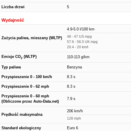
Liczba drzwi
5
Wydajność
4.9-5.0 l/100 km
48 - 47 US mpg
Zużycia paliwa, mieszany (WLTP)
57.6 - 56.5 UK mpg
20.4 - 20 km/l
Emisje CO
(WLTP)
110-113 g/km
2
Typ paliwa
Benzyna
Przyspieszenie 0 - 100 km/h
8.3 s
Przyspieszenie 0 - 62 mph
8.3 s
Przyspieszenie 0 - 60 mph
7.9 s
(Obliczone przez Auto-Data.net)
206 km/h
Prędkość maksymalna
128 mph
Standard ekologiczny
Euro 6