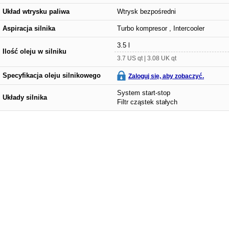
Układ wtrysku paliwa
Wtrysk bezpośredni
Aspiracja silnika
Turbo kompresor , Intercooler
3.5 l
Ilość oleju w silniku
3.7 US qt | 3.08 UK qt
Specyfikacja oleju silnikowego
Zaloguj się, aby zobaczyć.
System start-stop
Układy silnika
Filtr cząstek stałych