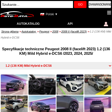
GO
ZAAWANSOWANE
Polski ▼
AUTOKATALOG
API
Strona główna
Autokatalog
Peugeot
2008
2008 II (facelift 2023)
1.2 (136 KM) Mild
>>
>>
>>
>>
>>
Hybrid e-DCS6
Specyfikacje techniczne Peugeot 2008 II (facelift 2023) 1.2 (136
KM) Mild Hybrid e-DCS6 /2023, 2024, 2025/