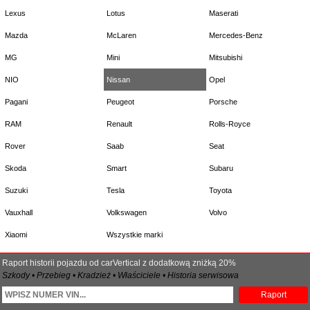
Lexus
Lotus
Maserati
Mazda
McLaren
Mercedes-Benz
MG
Mini
Mitsubishi
NIO
Nissan
Opel
Pagani
Peugeot
Porsche
RAM
Renault
Rolls-Royce
Rover
Saab
Seat
Skoda
Smart
Subaru
Suzuki
Tesla
Toyota
Vauxhall
Volkswagen
Volvo
Xiaomi
Wszystkie marki
Raport historii pojazdu od carVertical z dodatkową zniżką 20%
Szkody • Przebieg • Kradzież • Właściciele • Historia serwisowa
Raport