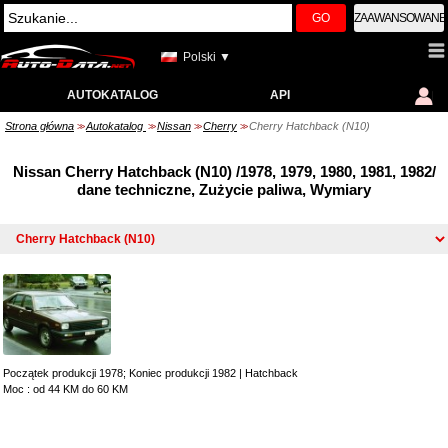
GO
ZAAWANSOWANE
Polski ▼
AUTOKATALOG
API
Strona główna
Autokatalog
Nissan
Cherry
Cherry Hatchback (N10)
>>
>>
>>
>>
Nissan Cherry Hatchback (N10) /1978, 1979, 1980, 1981, 1982/
dane techniczne, Zużycie paliwa, Wymiary
Początek produkcji 1978; Koniec produkcji 1982
|
Hatchback
Moc : od 44 KM do 60 KM