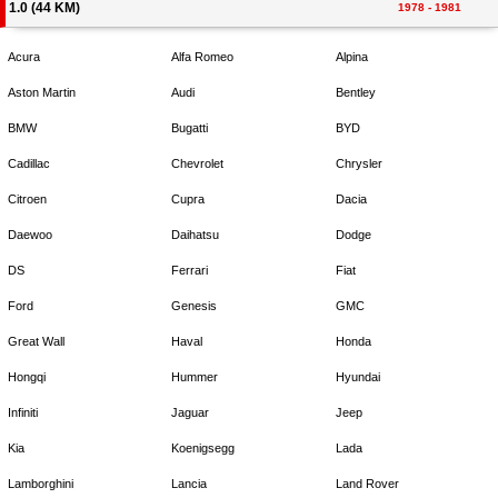
1.0 (44 KM)
1978 - 1981
Acura
Alfa Romeo
Alpina
Aston Martin
Audi
Bentley
BMW
Bugatti
BYD
Cadillac
Chevrolet
Chrysler
Citroen
Cupra
Dacia
Daewoo
Daihatsu
Dodge
DS
Ferrari
Fiat
Ford
Genesis
GMC
Great Wall
Haval
Honda
Hongqi
Hummer
Hyundai
Infiniti
Jaguar
Jeep
Kia
Koenigsegg
Lada
Lamborghini
Lancia
Land Rover