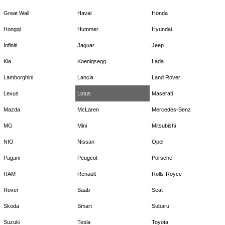
Great Wall
Haval
Honda
Hongqi
Hummer
Hyundai
Infiniti
Jaguar
Jeep
Kia
Koenigsegg
Lada
Lamborghini
Lancia
Land Rover
Lexus
Lotus
Maserati
Mazda
McLaren
Mercedes-Benz
MG
Mini
Mitsubishi
NIO
Nissan
Opel
Pagani
Peugeot
Porsche
RAM
Renault
Rolls-Royce
Rover
Saab
Seat
Skoda
Smart
Subaru
Suzuki
Tesla
Toyota