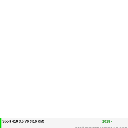
Sport 410 3.5 V6 (416 KM)
2018 -
Prędkość maksymalna : 280 km/h | 173.98 mph