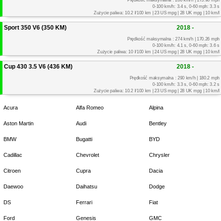
0-100 km/h: 3.4 s, 0-60 mph: 3.3 s
Zużycie paliwa: 10.2 l/100 km | 23 US mpg | 28 UK mpg | 10 km/l
Sport 350 V6 (350 KM)
2018 -
Prędkość maksymalna : 274 km/h | 170.26 mph
0-100 km/h: 4.1 s, 0-60 mph: 3.6 s
Zużycie paliwa: 10 l/100 km | 24 US mpg | 28 UK mpg | 10 km/l
Cup 430 3.5 V6 (436 KM)
2018 -
Prędkość maksymalna : 290 km/h | 180.2 mph
0-100 km/h: 3.3 s, 0-60 mph: 3.2 s
Zużycie paliwa: 10.2 l/100 km | 23 US mpg | 28 UK mpg | 10 km/l
Acura
Alfa Romeo
Alpina
Aston Martin
Audi
Bentley
BMW
Bugatti
BYD
Cadillac
Chevrolet
Chrysler
Citroen
Cupra
Dacia
Daewoo
Daihatsu
Dodge
DS
Ferrari
Fiat
Ford
Genesis
GMC