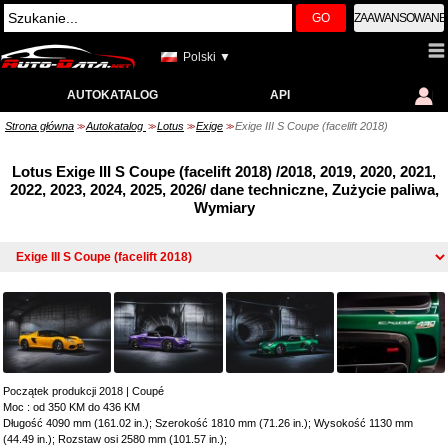
GO
ZAAWANSOWANE
Polski ▼
AUTOKATALOG
API
Strona główna
Autokatalog
Lotus
Exige
Exige III S Coupe (facelift 2018)
>>
>>
>>
>>
Lotus Exige III S Coupe (facelift 2018) /2018, 2019, 2020, 2021,
2022, 2023, 2024, 2025, 2026/ dane techniczne, Zużycie paliwa,
Wymiary
Początek produkcji 2018
|
Coupé
Moc : od 350 KM do 436 KM
Długość 4090 mm (161.02 in.); Szerokość 1810 mm (71.26 in.); Wysokość 1130 mm
(44.49 in.); Rozstaw osi 2580 mm (101.57 in.);