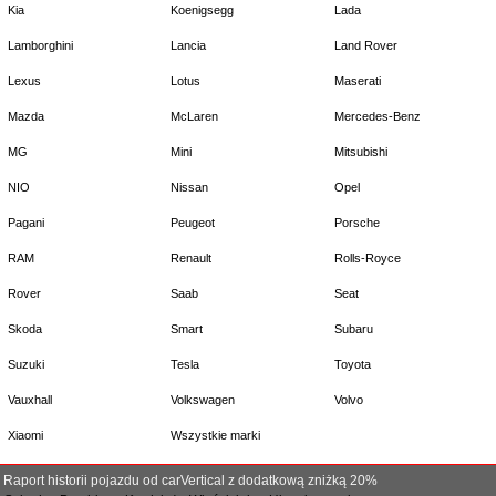
Kia
Koenigsegg
Lada
Lamborghini
Lancia
Land Rover
Lexus
Lotus
Maserati
Mazda
McLaren
Mercedes-Benz
MG
Mini
Mitsubishi
NIO
Nissan
Opel
Pagani
Peugeot
Porsche
RAM
Renault
Rolls-Royce
Rover
Saab
Seat
Skoda
Smart
Subaru
Suzuki
Tesla
Toyota
Vauxhall
Volkswagen
Volvo
Xiaomi
Wszystkie marki
Raport historii pojazdu od carVertical z dodatkową zniżką 20%