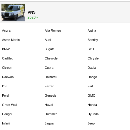
VN5
2020 -
Acura
Alfa Romeo
Alpina
Aston Martin
Audi
Bentley
BMW
Bugatti
BYD
Cadillac
Chevrolet
Chrysler
Citroen
Cupra
Dacia
Daewoo
Daihatsu
Dodge
DS
Ferrari
Fiat
Ford
Genesis
GMC
Great Wall
Haval
Honda
Hongqi
Hummer
Hyundai
Infiniti
Jaguar
Jeep