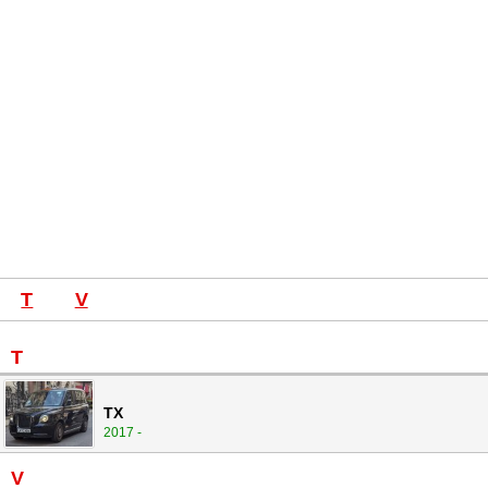
T
V
T
TX
2017 -
V