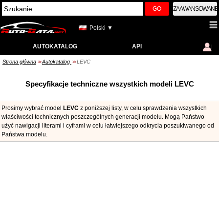
GO
ZAAWANSOWANE
Polski ▼
AUTOKATALOG
API
Strona główna
Autokatalog
LEVC
>>
>>
Specyfikacje techniczne wszystkich modeli LEVC
Prosimy wybrać model
LEVC
z poniższej listy, w celu sprawdzenia wszystkich
właściwości technicznych poszczególnych generacji modelu. Mogą Państwo
użyć nawigacji literami i cyframi w celu łatwiejszego odkrycia poszukiwanego od
Państwa modelu.