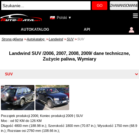
GO
ZAAWANSOWANE
Polski ▼
AUTOKATALOG
API
Strona główna
Autokatalog
Landwind
SUV
SUV
>>
>>
>>
>>
Landwind SUV /2006, 2007, 2008, 2009/ dane techniczne,
Zużycie paliwa, Wymiary
Początek produkcji 2006; Koniec produkcji 2009
|
SUV
Moc : od 92 KM do 126 KM
Długość 4800 mm (188.98 in.); Szerokość 1800 mm (70.87 in.); Wysokość 1750 mm (68.9
in.); Rozstaw osi 2760 mm (108.66 in.);