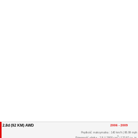
2.8d (92 KM) AWD
2006 - 2009
Prędkość maksymalna : 140 km/h | 86.99 mph
3
Pojemność silnika : 2.8 l | 2800 cm
| 170.87 cu. in.