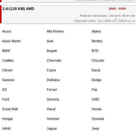
2.4i (126 KM) AWD
2006 - 2009
Prędkość maksymalna : 140 km/h | 86.99 mph
3
Pojemność silnika : 2.4 l | 2351 cm
| 143.47 cu. in.
Acura
Alfa Romeo
Alpina
Aston Martin
Audi
Bentley
BMW
Bugatti
BYD
Cadillac
Chevrolet
Chrysler
Citroen
Cupra
Dacia
Daewoo
Daihatsu
Dodge
DS
Ferrari
Fiat
Ford
Genesis
GMC
Great Wall
Haval
Honda
Hongqi
Hummer
Hyundai
Infiniti
Jaguar
Jeep