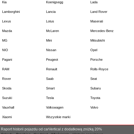
Kia
Koenigsegg
Lada
Lamborghini
Lancia
Land Rover
Lexus
Lotus
Maserati
Mazda
McLaren
Mercedes-Benz
MG
Mini
Mitsubishi
NIO
Nissan
Opel
Pagani
Peugeot
Porsche
RAM
Renault
Rolls-Royce
Rover
Saab
Seat
Skoda
Smart
Subaru
Suzuki
Tesla
Toyota
Vauxhall
Volkswagen
Volvo
Xiaomi
Wszystkie marki
Raport historii pojazdu od carVertical z dodatkową zniżką 20%