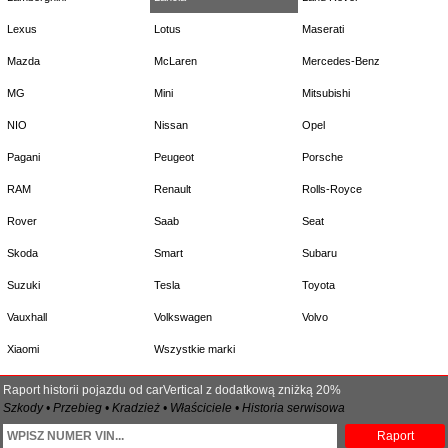
Lexus
Lotus
Maserati
Mazda
McLaren
Mercedes-Benz
MG
Mini
Mitsubishi
NIO
Nissan
Opel
Pagani
Peugeot
Porsche
RAM
Renault
Rolls-Royce
Rover
Saab
Seat
Skoda
Smart
Subaru
Suzuki
Tesla
Toyota
Vauxhall
Volkswagen
Volvo
Xiaomi
Wszystkie marki
Raport historii pojazdu od carVertical z dodatkową zniżką 20%
Szkody • Przebieg • Kradzież • Właściciele • Historia serwisowa
Raport