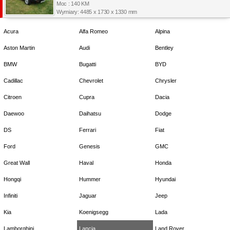
Moc : 140 KM
Wymiary: 4485 x 1730 x 1330 mm
Acura
Alfa Romeo
Alpina
Aston Martin
Audi
Bentley
BMW
Bugatti
BYD
Cadillac
Chevrolet
Chrysler
Citroen
Cupra
Dacia
Daewoo
Daihatsu
Dodge
DS
Ferrari
Fiat
Ford
Genesis
GMC
Great Wall
Haval
Honda
Hongqi
Hummer
Hyundai
Infiniti
Jaguar
Jeep
Kia
Koenigsegg
Lada
Lamborghini
Lancia
Land Rover