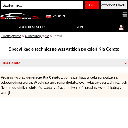
GO
ZAAWANSOWANE
Polski ▼
AUTOKATALOG
API
Strona główna
Autokatalog
Kia
Cerato
>>
>>
>>
Specyfikacje techniczne wszystkich pokoleń Kia Cerato
Prosimy wybrać generację
Kia Cerato
z poniższej listy, w celu sprawdzenia
odpowiedniej wersji. W celu sprawdzenia dodatkowych właściwości technicznych
(typu moc silnika, wielkość, waga, zużycie paliwa itd.), prosimy wybrać jedną z
wersji.