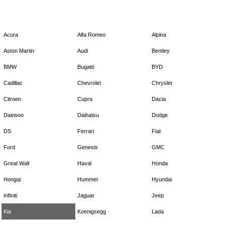
Acura
Alfa Romeo
Alpina
Aston Martin
Audi
Bentley
BMW
Bugatti
BYD
Cadillac
Chevrolet
Chrysler
Citroen
Cupra
Dacia
Daewoo
Daihatsu
Dodge
DS
Ferrari
Fiat
Ford
Genesis
GMC
Great Wall
Haval
Honda
Hongqi
Hummer
Hyundai
Infiniti
Jaguar
Jeep
Kia
Koenigsegg
Lada