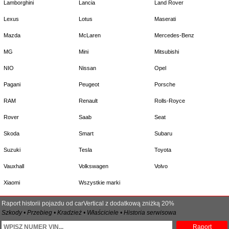
Lamborghini
Lancia
Land Rover
Lexus
Lotus
Maserati
Mazda
McLaren
Mercedes-Benz
MG
Mini
Mitsubishi
NIO
Nissan
Opel
Pagani
Peugeot
Porsche
RAM
Renault
Rolls-Royce
Rover
Saab
Seat
Skoda
Smart
Subaru
Suzuki
Tesla
Toyota
Vauxhall
Volkswagen
Volvo
Xiaomi
Wszystkie marki
Raport historii pojazdu od carVertical z dodatkową zniżką 20%
Szkody • Przebieg • Kradzież • Właściciele • Historia serwisowa
Raport