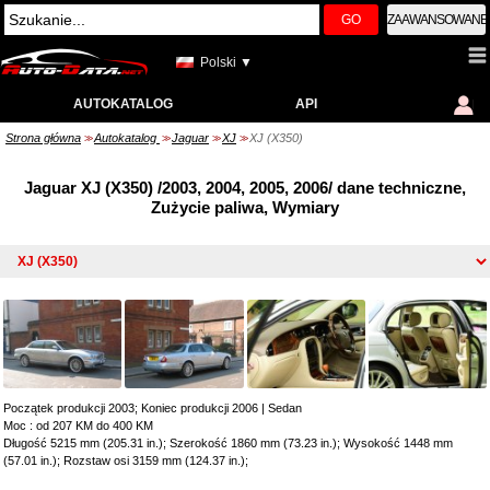
GO
ZAAWANSOWANE
Polski ▼
AUTOKATALOG
API
Strona główna
Autokatalog
Jaguar
XJ
XJ (X350)
>>
>>
>>
>>
Jaguar XJ (X350) /2003, 2004, 2005, 2006/ dane techniczne,
Zużycie paliwa, Wymiary
Początek produkcji 2003; Koniec produkcji 2006
|
Sedan
Moc : od 207 KM do 400 KM
Długość 5215 mm (205.31 in.); Szerokość 1860 mm (73.23 in.); Wysokość 1448 mm
(57.01 in.); Rozstaw osi 3159 mm (124.37 in.);