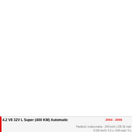
4.2 V8 32V L Super (400 KM) Automatic
2004 - 2006
Prędkość maksymalna : 250 km/h | 155.34 mph
0-100 km/h: 5.3 s, 0-60 mph: 5 s