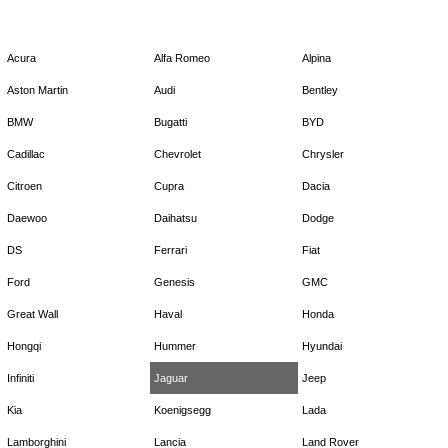
Acura
Alfa Romeo
Alpina
Aston Martin
Audi
Bentley
BMW
Bugatti
BYD
Cadillac
Chevrolet
Chrysler
Citroen
Cupra
Dacia
Daewoo
Daihatsu
Dodge
DS
Ferrari
Fiat
Ford
Genesis
GMC
Great Wall
Haval
Honda
Hongqi
Hummer
Hyundai
Infiniti
Jaguar
Jeep
Kia
Koenigsegg
Lada
Lamborghini
Lancia
Land Rover