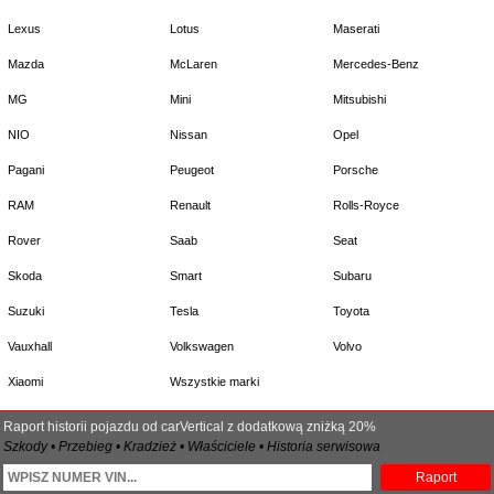
Lexus
Lotus
Maserati
Mazda
McLaren
Mercedes-Benz
MG
Mini
Mitsubishi
NIO
Nissan
Opel
Pagani
Peugeot
Porsche
RAM
Renault
Rolls-Royce
Rover
Saab
Seat
Skoda
Smart
Subaru
Suzuki
Tesla
Toyota
Vauxhall
Volkswagen
Volvo
Xiaomi
Wszystkie marki
Raport historii pojazdu od carVertical z dodatkową zniżką 20%
Szkody • Przebieg • Kradzież • Właściciele • Historia serwisowa
Raport