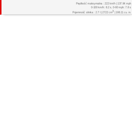
Prędkość maksymalna : 222 km/h | 137.94 mph
0-100 km/h: 8.2 s, 0-60 mph: 7.8 s
3
Pojemność silnika : 2.7 l | 2722 cm
| 166.11 cu. in.