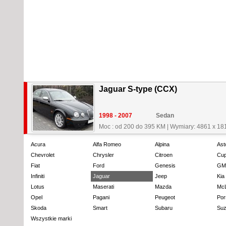
Jaguar S-type (CCX)
1998 - 2007
Sedan
Moc : od 200 do 395 KM
|
Wymiary: 4861 x 18
Acura
Alfa Romeo
Alpina
Ast
Chevrolet
Chrysler
Citroen
Cup
Fiat
Ford
Genesis
GM
Infiniti
Jaguar
Jeep
Kia
Lotus
Maserati
Mazda
Mc
Opel
Pagani
Peugeot
Por
Skoda
Smart
Subaru
Suz
Wszystkie marki