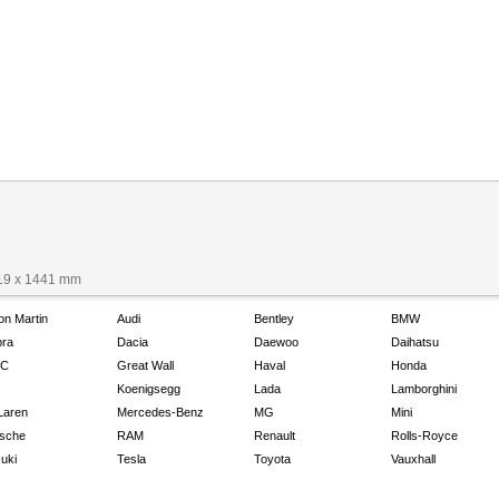
19 x 1441 mm
on Martin
Audi
Bentley
BMW
ra
Dacia
Daewoo
Daihatsu
C
Great Wall
Haval
Honda
Koenigsegg
Lada
Lamborghini
Laren
Mercedes-Benz
MG
Mini
sche
RAM
Renault
Rolls-Royce
uki
Tesla
Toyota
Vauxhall