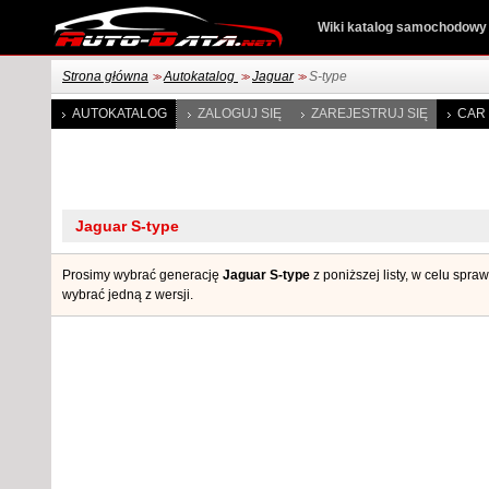
Wiki katalog samochodowy
Strona główna
Autokatalog
Jaguar
S-type
>>
>>
>>
AUTOKATALOG
ZALOGUJ SIĘ
ZAREJESTRUJ SIĘ
CAR 
Prosimy wybrać generację
Jaguar S-type
z poniższej listy, w celu spr
wybrać jedną z wersji.