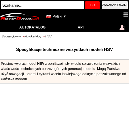
GO
ZAAWANSOWANE
Polski ▼
AUTOKATALOG
API
Strona główna
Autokatalog
HSV
>>
>>
Specyfikacje techniczne wszystkich modeli HSV
Prosimy wybrać model
HSV
z poniższej listy, w celu sprawdzenia wszystkich
właściwości technicznych poszczególnych generacji modelu. Mogą Państwo
użyć nawigacji literami i cyframi w celu łatwiejszego odkrycia poszukiwanego od
Państwa modelu.