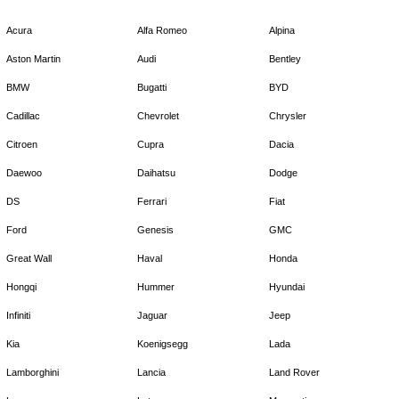
Acura
Alfa Romeo
Alpina
Aston Martin
Audi
Bentley
BMW
Bugatti
BYD
Cadillac
Chevrolet
Chrysler
Citroen
Cupra
Dacia
Daewoo
Daihatsu
Dodge
DS
Ferrari
Fiat
Ford
Genesis
GMC
Great Wall
Haval
Honda
Hongqi
Hummer
Hyundai
Infiniti
Jaguar
Jeep
Kia
Koenigsegg
Lada
Lamborghini
Lancia
Land Rover