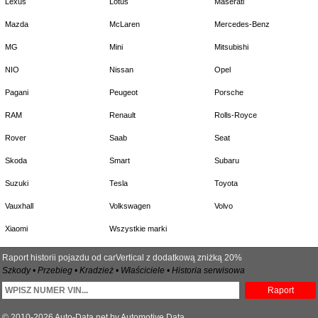
Lexus
Lotus
Maserati
Mazda
McLaren
Mercedes-Benz
MG
Mini
Mitsubishi
NIO
Nissan
Opel
Pagani
Peugeot
Porsche
RAM
Renault
Rolls-Royce
Rover
Saab
Seat
Skoda
Smart
Subaru
Suzuki
Tesla
Toyota
Vauxhall
Volkswagen
Volvo
Xiaomi
Wszystkie marki
Raport historii pojazdu od carVertical z dodatkową zniżką 20%
Szkody • Przebieg • Kradzież • Właściciele • Historia serwisowa
Raport
© 2010-2026 Auto-Data.net by Automotive Data