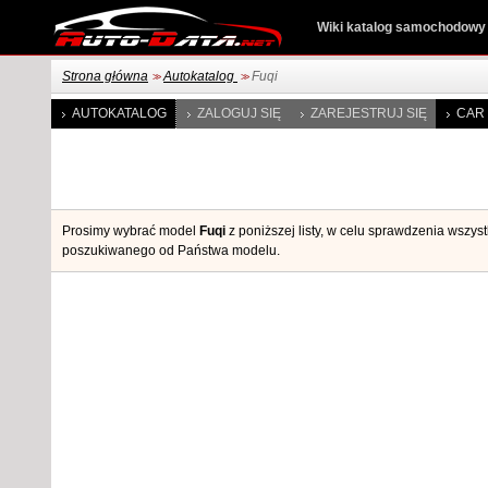
Wiki katalog samochodowy
Strona główna
Autokatalog
Fuqi
>>
>>
AUTOKATALOG
ZALOGUJ SIĘ
ZAREJESTRUJ SIĘ
CAR 
Prosimy wybrać model
Fuqi
z poniższej listy, w celu sprawdzenia wszys
poszukiwanego od Państwa modelu.