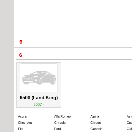
6
6
6500 (Land King)
2007 -
Acura
Alfa Romeo
Alpina
Ast
Chevrolet
Chrysler
Citroen
Cup
Fiat
Ford
Genesis
GM