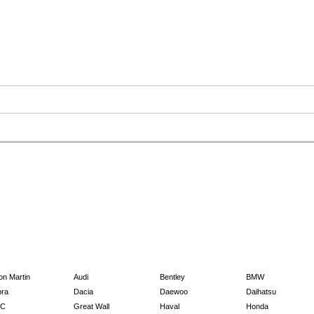
on Martin
Audi
Bentley
BMW
ra
Dacia
Daewoo
Daihatsu
C
Great Wall
Haval
Honda