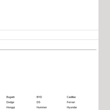
Bugatti
BYD
Cadillac
Dodge
DS
Ferrari
Hongqi
Hummer
Hyundai