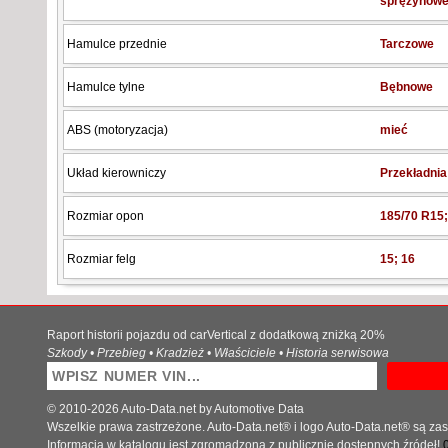
sprężynow
Hamulce przednie
Tarczowe
Hamulce tylne
Bębnowe
ABS (motoryzacja)
mieć
Układ kierowniczy
Przekładni
Rozmiar opon
185/70 R15;
Rozmiar felg
15; 16
Raport historii pojazdu od carVertical z dodatkową zniżką 20%
Szkody • Przebieg • Kradzież • Właściciele • Historia serwisowa
© 2010-2026 Auto-Data.net by Automotive Data
Wszelkie prawa zastrzeżone. Auto-Data.net® i logo Auto-Data.net® są z
Informacja w katalogu jest zgromadzona z publicznie dostępnych źródeł!