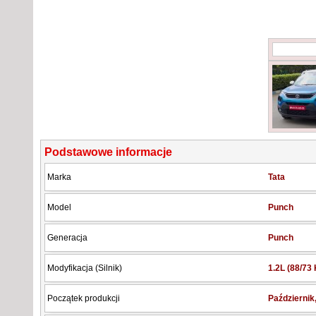
Podstawowe informacje
Marka
Tata
Model
Punch
Generacja
Punch
Modyfikacja (Silnik)
1.2L (88/7
Początek produkcji
Październik