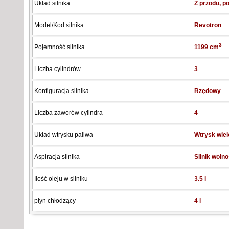
Układ silnika
Z przodu, p
Model/Kod silnika
Revotron
3
Pojemność silnika
1199 cm
Liczba cylindrów
3
Konfiguracja silnika
Rzędowy
Liczba zaworów cylindra
4
Układ wtrysku paliwa
Wtrysk wie
Aspiracja silnika
Silnik woln
Ilość oleju w silniku
3.5 l
płyn chłodzący
4 l