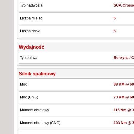
Typ nadwozia
SUV, Cross
Liczba miejsc
5
Liczba drzwi
5
Wydajność
Typ paliwa
Benzyna / 
Silnik spalinowy
Moc
88 KM @ 600
Moc (CNG)
73 KM @ 600
Moment obrotowy
115 Nm @ 32
Moment obrotowy (CNG)
103 Nm @ 32