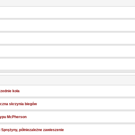
zednie koła
ęczna skrzynia biegów
 typu McPherson
Sprężyny, półniezależne zawieszenie