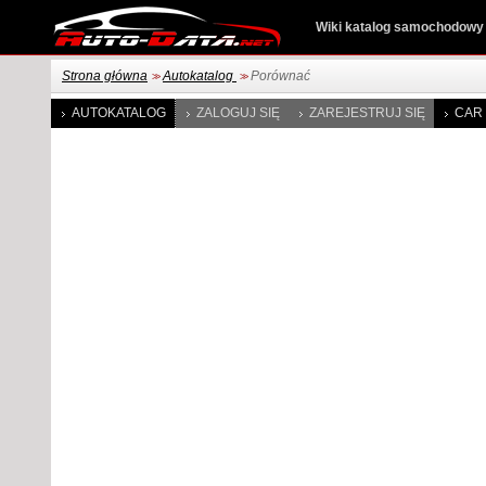
Wiki katalog samochodowy
Strona główna
Autokatalog
Porównać
>>
>>
AUTOKATALOG
ZALOGUJ SIĘ
ZAREJESTRUJ SIĘ
CAR 