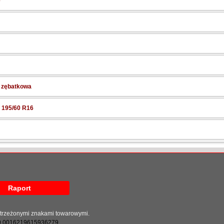
e
a zębatkowa
 195/60 R16
Raport
astrzeżonymi znakami towarowymi.
0.0016219615936279