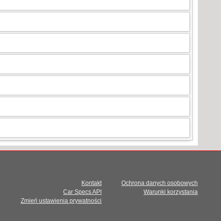
Kontakt
Ochrona danych osobowych
Car Specs API
Warunki korzystania
Zmień ustawienia prywatności