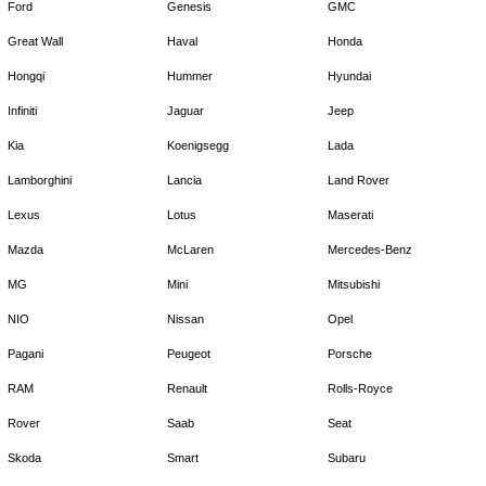
Ford
Genesis
GMC
Great Wall
Haval
Honda
Hongqi
Hummer
Hyundai
Infiniti
Jaguar
Jeep
Kia
Koenigsegg
Lada
Lamborghini
Lancia
Land Rover
Lexus
Lotus
Maserati
Mazda
McLaren
Mercedes-Benz
MG
Mini
Mitsubishi
NIO
Nissan
Opel
Pagani
Peugeot
Porsche
RAM
Renault
Rolls-Royce
Rover
Saab
Seat
Skoda
Smart
Subaru