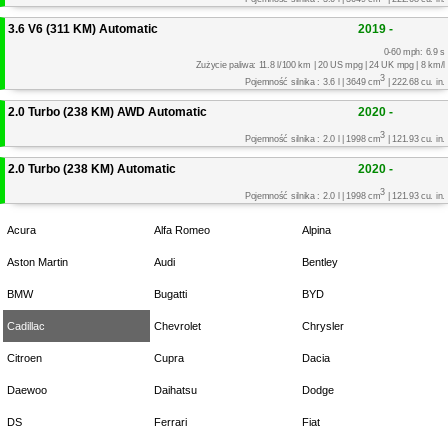
3.6 V6 (311 KM) Automatic
2019 -
0-60 mph: 6.9 s
Zużycie paliwa: 11.8 l/100 km | 20 US mpg | 24 UK mpg | 8 km/l
3
Pojemność silnika : 3.6 l | 3649 cm
| 222.68 cu. in.
2.0 Turbo (238 KM) AWD Automatic
2020 -
3
Pojemność silnika : 2.0 l | 1998 cm
| 121.93 cu. in.
2.0 Turbo (238 KM) Automatic
2020 -
3
Pojemność silnika : 2.0 l | 1998 cm
| 121.93 cu. in.
Acura
Alfa Romeo
Alpina
Aston Martin
Audi
Bentley
BMW
Bugatti
BYD
Cadillac
Chevrolet
Chrysler
Citroen
Cupra
Dacia
Daewoo
Daihatsu
Dodge
DS
Ferrari
Fiat