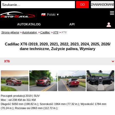
GO
ZAAWANSOWANE
Polski ▼
AUTOKATALOG
API
Strona główna
Autokatalog
Cadillac
XT6
XT6
>>
>>
>>
>>
Cadillac XT6 /2019, 2020, 2021, 2022, 2023, 2024, 2025, 2026/
dane techniczne, Zużycie paliwa, Wymiary
Początek produkcji 2019
|
SUV
Moc : od 238 KM do 311 KM
Długość 5050 mm (198.82 in.); Szerokość 1964 mm (77.32 in.); Wysokość 1784 mm
(70.24 in.); Rozstaw osi 2863 mm (112.72 in.);