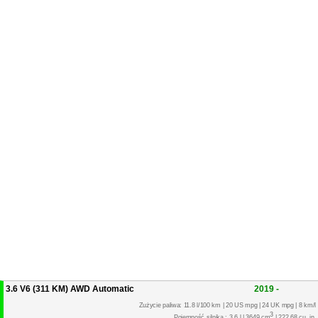
3.6 V6 (311 KM) AWD Automatic
2019 -
Zużycie paliwa: 11.8 l/100 km | 20 US mpg | 24 UK mpg | 8 km/l
3
Pojemność silnika : 3.6 l | 3649 cm
| 222.68 cu. in.