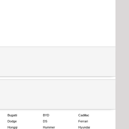
Bugatti
BYD
Cadillac
Dodge
DS
Ferrari
Hongqi
Hummer
Hyundai