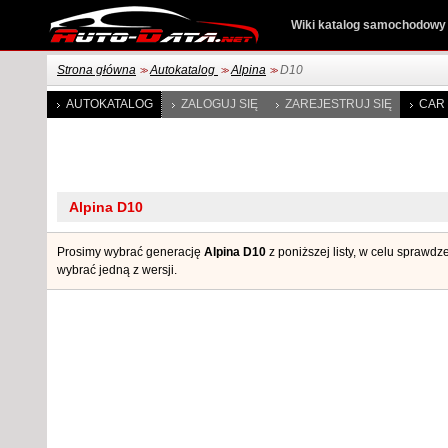
Wiki katalog samochodowy
Strona główna
Autokatalog
Alpina
D10
>>
>>
>>
AUTOKATALOG
ZALOGUJ SIĘ
ZAREJESTRUJ SIĘ
CAR 
Prosimy wybrać generację
Alpina D10
z poniższej listy, w celu sprawdz
wybrać jedną z wersji.