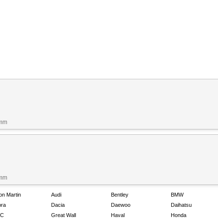
 mm
 mm
on Martin
Audi
Bentley
BMW
ra
Dacia
Daewoo
Daihatsu
C
Great Wall
Haval
Honda