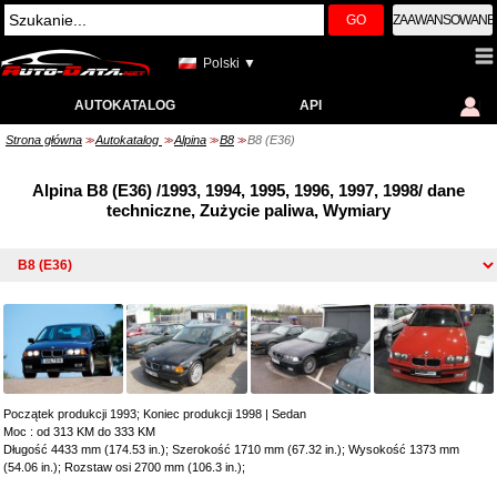
GO
ZAAWANSOWANE
Polski ▼
AUTOKATALOG
API
Strona główna
Autokatalog
Alpina
B8
B8 (E36)
>>
>>
>>
>>
Alpina B8 (E36) /1993, 1994, 1995, 1996, 1997, 1998/ dane
techniczne, Zużycie paliwa, Wymiary
Początek produkcji 1993; Koniec produkcji 1998
|
Sedan
Moc : od 313 KM do 333 KM
Długość 4433 mm (174.53 in.); Szerokość 1710 mm (67.32 in.); Wysokość 1373 mm
(54.06 in.); Rozstaw osi 2700 mm (106.3 in.);