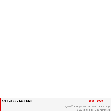
4.6 i V8 32V (333 KM)
1995 - 1998
Prędkość maksymalna : 281 km/h | 174.61 mph
0-100 km/h: 5.6 s, 0-60 mph: 5.3 s