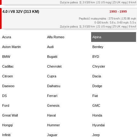
Zużycie paliwa: 11.3 l/100 km | 21 US mpg | 25 UK mpg | 9 km/l
4.0 i V8 32V (313 KM)
1993 - 1995
Prędkość maksymalna : 275 km/h | 170.88 mph
0-100 km/h: 5.8 s, 0-60 mph: 5.5 s
Zużycie paliwa: 11.3 l/100 km | 21 US mpg | 25 UK mpg | 9 km/l
Acura
Alfa Romeo
Alpina
Aston Martin
Audi
Bentley
BMW
Bugatti
BYD
Cadillac
Chevrolet
Chrysler
Citroen
Cupra
Dacia
Daewoo
Daihatsu
Dodge
DS
Ferrari
Fiat
Ford
Genesis
GMC
Great Wall
Haval
Honda
Hongqi
Hummer
Hyundai
Infiniti
Jaguar
Jeep