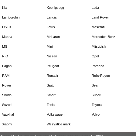
Kia
Koenigsegg
Lada
Lamborghini
Lancia
Land Rover
Lexus
Lotus
Maserati
Mazda
McLaren
Mercedes-Benz
MG
Mini
Mitsubishi
NIO
Nissan
Opel
Pagani
Peugeot
Porsche
RAM
Renault
Rolls-Royce
Rover
Saab
Seat
Skoda
Smart
Subaru
Suzuki
Tesla
Toyota
Vauxhall
Volkswagen
Volvo
Xiaomi
Wszystkie marki