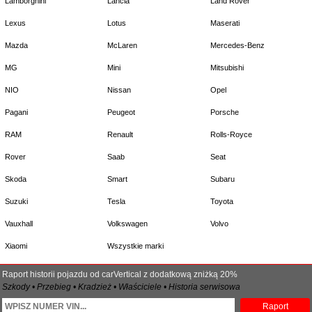
Lamborghini
Lancia
Land Rover
Lexus
Lotus
Maserati
Mazda
McLaren
Mercedes-Benz
MG
Mini
Mitsubishi
NIO
Nissan
Opel
Pagani
Peugeot
Porsche
RAM
Renault
Rolls-Royce
Rover
Saab
Seat
Skoda
Smart
Subaru
Suzuki
Tesla
Toyota
Vauxhall
Volkswagen
Volvo
Xiaomi
Wszystkie marki
Raport historii pojazdu od carVertical z dodatkową zniżką 20%
Szkody • Przebieg • Kradzież • Właściciele • Historia serwisowa
Raport