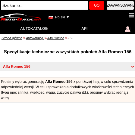
GO
ZAAWANSOWANE
Polski ▼
AUTOKATALOG
API
Strona główna
Autokatalog
Alfa Romeo
156
>>
>>
>>
Specyfikacje techniczne wszystkich pokoleń Alfa Romeo 156
Prosimy wybrać generację
Alfa Romeo 156
z poniższej listy, w celu sprawdzenia
odpowiedniej wersji. W celu sprawdzenia dodatkowych właściwości technicznych
(typu moc silnika, wielkość, waga, zużycie paliwa itd.), prosimy wybrać jedną z
wersji.