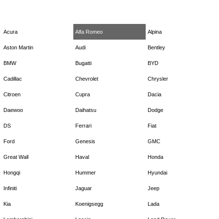
Acura
Alfa Romeo
Alpina
Aston Martin
Audi
Bentley
BMW
Bugatti
BYD
Cadillac
Chevrolet
Chrysler
Citroen
Cupra
Dacia
Daewoo
Daihatsu
Dodge
DS
Ferrari
Fiat
Ford
Genesis
GMC
Great Wall
Haval
Honda
Hongqi
Hummer
Hyundai
Infiniti
Jaguar
Jeep
Kia
Koenigsegg
Lada