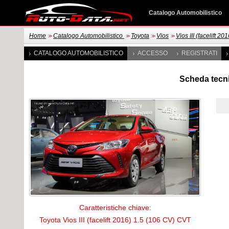
Catalogo Automobilistico
Home
Catalogo Automobilistico
Toyota
Vios
Vios III (facelift 201
>>
>>
>>
>>
CATALOGO AUTOMOBILISTICO
ACCESSO
REGISTRATI
Scheda tecnic
Caratteristiche chiave:
Toyota Vios III (facelift 2016) 1.5 (106 CV) CVT