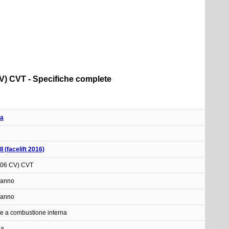
6 CV) CVT - Specifiche complete
ta
II (facelift 2016)
106 CV) CVT
 anno
 anno
e a combustione interna
na