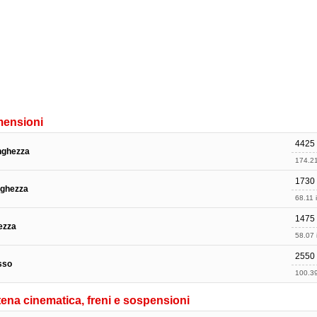
mensioni
4425
nghezza
174.21
1730
rghezza
68.11 
1475
ezza
58.07 
2550
sso
100.39
ena cinematica, freni e sospensioni