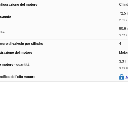
figurazione del motore
Cilind
72.5
saggio
2.85 in
90.6
rsa
3.57 in
ero di valvole per cilindro
4
irazione del motore
Motor
3.3 l
o motore - quantità
3.49 U
cifica dell'olio motore
A