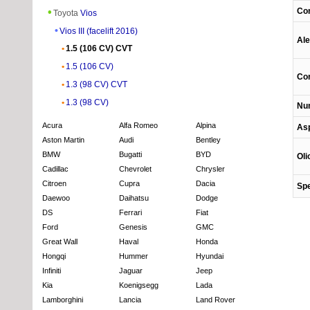
Con
Toyota
Vios
Vios III (facelift 2016)
Ale
1.5 (106 CV) CVT
1.5 (106 CV)
Co
1.3 (98 CV) CVT
1.3 (98 CV)
Num
Acura
Alfa Romeo
Alpina
Asp
Aston Martin
Audi
Bentley
BMW
Bugatti
BYD
Oli
Cadillac
Chevrolet
Chrysler
Citroen
Cupra
Dacia
Spe
Daewoo
Daihatsu
Dodge
DS
Ferrari
Fiat
Ford
Genesis
GMC
Great Wall
Haval
Honda
Hongqi
Hummer
Hyundai
Infiniti
Jaguar
Jeep
Kia
Koenigsegg
Lada
Lamborghini
Lancia
Land Rover