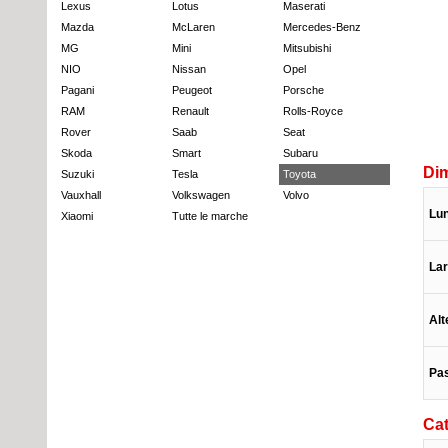
Lexus
Lotus
Maserati
Mazda
McLaren
Mercedes-Benz
MG
Mini
Mitsubishi
NIO
Nissan
Opel
Pagani
Peugeot
Porsche
RAM
Renault
Rolls-Royce
Rover
Saab
Seat
Skoda
Smart
Subaru
Di
Suzuki
Tesla
Toyota
Vauxhall
Volkswagen
Volvo
Lu
Xiaomi
Tutte le marche
La
Alt
Pa
Cat