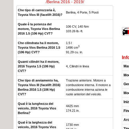
/Berlina 2016 - 2019/
Che tipo di carrozzeria è,
Berlina, 4 Porte, 5 Posti
Toyota Vios III (facelift 2016)?
Quale è la potenza del
106 CV, 140 Nm
motore, Toyota Vios Berlina
103.26 lb.-ft.
2016 1.5 (106 Hp) CVT?
Che cilindrata ha il motore,
1.5 l
3
Toyota Vios Berlina 2016 1.5
1496 cm
(106 Hp) CVT?
91.29 cu. in.
Inf
Quanti cilindri ha il motore,
Ma
2016 Toyota 1.5 (106 Hp)
4, Cilindri in linea
CVT?
Mod
Che tipo di avviamento ha,
Trazione anteriore. Motore a
Ge
Toyota Vios III (facelift 2016)
combustione interna. Il motore a
Berlina 2016 1.5 (106 Hp)
combustione interna aziona le
Mod
CVT?
ruote anteriori del veicolo.
Ini
Qual è la lunghezza del
4425 mm
veicolo, 2016 Toyota Vios
Fin
174.21 in.
Berlina?
Arc
Qual è la larghezza del
1730 mm
veicolo, 2016 Toyota Vios
Tip