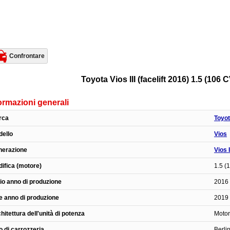
Confrontare
Toyota Vios III (facelift 2016) 1.5 (10
ormazioni generali
rca
Toyo
ello
Vios
nerazione
Vios I
ifica (motore)
1.5 (
zio anno di produzione
2016
e anno di produzione
2019
hitettura dell'unità di potenza
Motor
o di carrozzeria
Berli