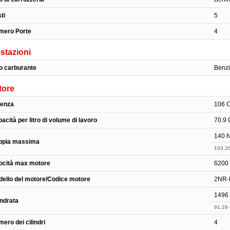
ti
5
mero Porte
4
stazioni
o carburante
Benz
tore
tenza
106 C
acità per litro di volume di lavoro
70.9 
140 N
ppia massima
103.26
ocità max motore
6200 
ello del motore/Codice motore
2NR-
1496
indrata
91.29 
ero dei cilindri
4