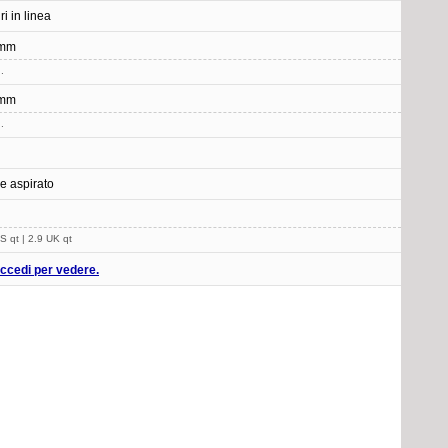
ri in linea
 mm
.
 mm
.
e aspirato
S qt | 2.9 UK qt
ccedi per vedere.