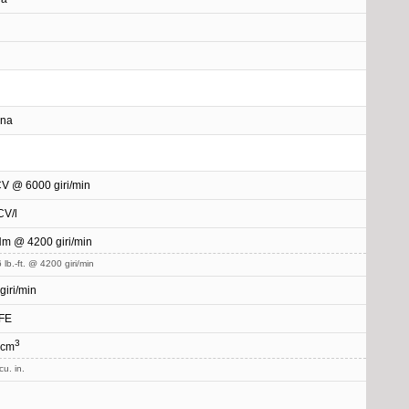
ina
V @ 6000 giri/min
CV/l
m @ 4200 giri/min
 lb.-ft. @ 4200 giri/min
giri/min
FE
3
 cm
cu. in.