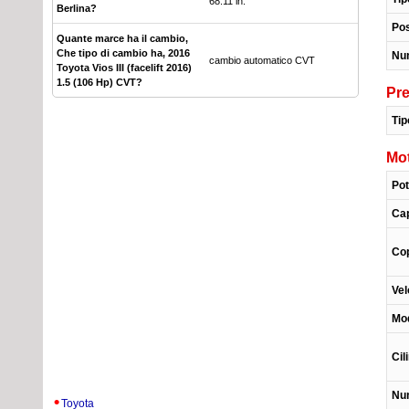
68.11 in.
Berlina?
Pos
Quante marce ha il cambio,
Che tipo di cambio ha, 2016
Nu
cambio automatico CVT
Toyota Vios III (facelift 2016)
1.5 (106 Hp) CVT?
Pre
Tip
Mo
Po
Cap
Co
Vel
Mod
Cil
Num
Toyota