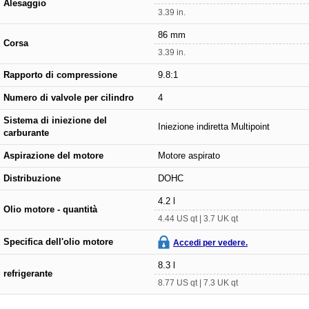
Alesaggio
3.39 in.
86 mm
Corsa
3.39 in.
Rapporto di compressione
9.8:1
Numero di valvole per cilindro
4
Sistema di iniezione del
Iniezione indiretta Multipoint
carburante
Aspirazione del motore
Motore aspirato
Distribuzione
DOHC
4.2 l
Olio motore - quantità
4.44 US qt | 3.7 UK qt
Specifica dell'olio motore
Accedi per vedere.
8.3 l
refrigerante
8.77 US qt | 7.3 UK qt