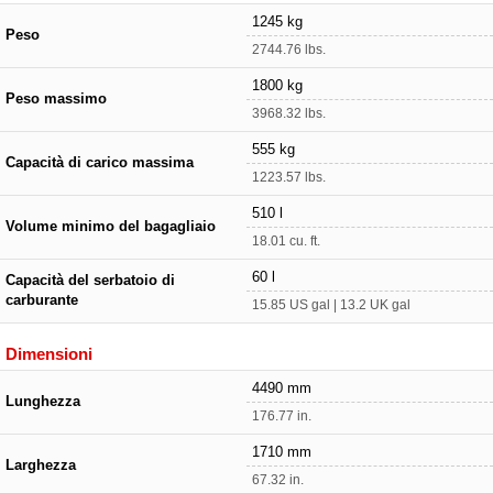
1245 kg
Peso
2744.76 lbs.
1800 kg
Peso massimo
3968.32 lbs.
555 kg
Capacità di carico massima
1223.57 lbs.
510 l
Volume minimo del bagagliaio
18.01 cu. ft.
60 l
Capacità del serbatoio di
carburante
15.85 US gal | 13.2 UK gal
Dimensioni
4490 mm
Lunghezza
176.77 in.
1710 mm
Larghezza
67.32 in.