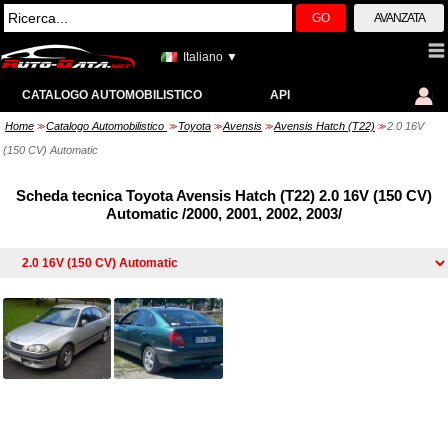
GO
AVANZATA
Italiano ▼
CATALOGO AUTOMOBILISTICO
API
Home
Catalogo Automobilistico
Toyota
Avensis
Avensis Hatch (T22)
2.0 16V
>>
>>
>>
>>
>>
(150 CV) Automatic
Scheda tecnica Toyota Avensis Hatch (T22) 2.0 16V (150 CV)
Automatic /2000, 2001, 2002, 2003/