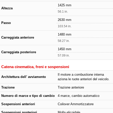
1425 mm
Altezza
56.1 in.
2630 mm
Passo
103.54 in.
1480 mm
Carreggiata anteriore
58.27 in.
1450 mm
Carreggiata posteriore
57.09 in.
Catena cinematica, freni e sospensioni
Il motore a combustione interna
Architettura dell' avviamento
aziona le ruote anteriori del veicolo.
Trazione
Trazione anteriore
Numero di marce e tipo di cambio
4 marce, cambio automatico
Sospensioni anteriori
Coilover Ammortizzatore
Sospensioni posteriori
Molla elicoidale