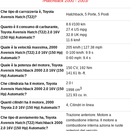
/Hatchback 2000 - 2003/
Che tipo di carrozzeria è, Toyota
Hatchback, 5 Porte, 5 Posti
Avensis Hatch (T22)?
8.6 l/100 km
Quanto è il consumo di carburante,
27.4 US mpg
Toyota Avensis Hatch (T22) 2.0 16V
32.8 UK mpg
(150 Hp) Automatic?
11.6 km/l
Quale è la velocità massima, 2000
205 km/h | 127.38 mph
Avensis Hatch (T22) 2.0 16V (150 Hp)
0-100 km/h: 9.9 s
Automatic?
0-60 mph: 9.4 s
Quale è la potenza del motore, Toyota
150 CV, 192 Nm
Avensis Hatchback 2000 2.0 16V (150
141.61 lb.-ft.
Hp) Automatic?
2.0 l
Che cilindrata ha il motore, Toyota
3
Avensis Hatchback 2000 2.0 16V (150
1998 cm
Hp) Automatic?
121.93 cu. in.
Quanti cilindri ha il motore, 2000
4, Cilindri in linea
Toyota 2.0 16V (150 Hp) Automatic?
Trazione anteriore. Motore a
Che tipo di avviamento ha, Toyota
combustione interna. Il motore a
Avensis Hatch (T22) Hatchback 2000
combustione interna aziona le ruote
2.0 16V (150 Hp) Automatic?
anteriori del veicolo.