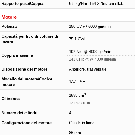
Rapporto peso/Coppia
6.5 kg/Nm, 154.2 Nm/tonnellata
Motore
Potenza
150 CV @ 6000 giri/min
Capacità per litro di volume di
75.1 CV/l
lavoro
192 Nm @ 4000 giri/min
Coppia massima
141.61 lb.-ft. @ 4000 giri/min
Disposizione del motore
Anteriore, trasversale
Modello del motore/Codice
1AZ-FSE
motore
3
1998 cm
Cilindrata
121.93 cu. in.
Numero dei cilindri
4
Configurazione del motore
Cilindri in linea
86 mm