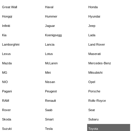
Great Wall
Haval
Honda
Hongqi
Hummer
Hyundai
Infiniti
Jaguar
Jeep
Kia
Koenigsegg
Lada
Lamborghini
Lancia
Land Rover
Lexus
Lotus
Maserati
Mazda
McLaren
Mercedes-Benz
MG
Mini
Mitsubishi
NIO
Nissan
Opel
Pagani
Peugeot
Porsche
RAM
Renault
Rolls-Royce
Rover
Saab
Seat
Skoda
Smart
Subaru
Suzuki
Tesla
Toyota