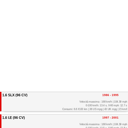
1.6 SLX (96 CV)
1986 - 1995
Velocità massima : 168 km/h | 104.39 mph
0-100 km/h: 13.4 s, 0-60 mph: 12.7 s
Consumi: 6.6 l/100 km | 36 US mpg | 43 UK mpg | 15 km/l
1.6 I.E (96 CV)
1997 - 2001
Velocità massima : 168 km/h | 104.39 mph