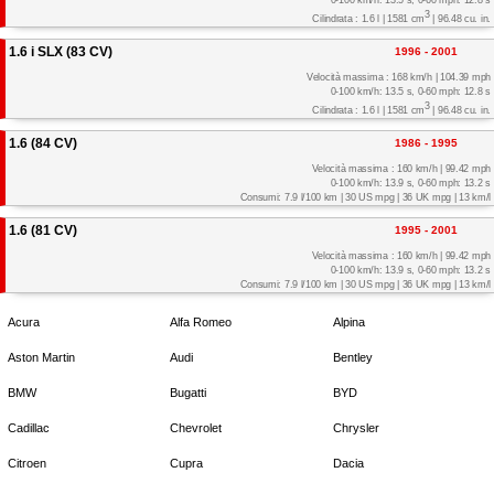
0-100 km/h: 13.5 s, 0-60 mph: 12.8 s
3
Cilindrata : 1.6 l | 1581 cm
| 96.48 cu. in.
1.6 i SLX (83 CV)
1996 - 2001
Velocità massima : 168 km/h | 104.39 mph
0-100 km/h: 13.5 s, 0-60 mph: 12.8 s
3
Cilindrata : 1.6 l | 1581 cm
| 96.48 cu. in.
1.6 (84 CV)
1986 - 1995
Velocità massima : 160 km/h | 99.42 mph
0-100 km/h: 13.9 s, 0-60 mph: 13.2 s
Consumi: 7.9 l/100 km | 30 US mpg | 36 UK mpg | 13 km/l
1.6 (81 CV)
1995 - 2001
Velocità massima : 160 km/h | 99.42 mph
0-100 km/h: 13.9 s, 0-60 mph: 13.2 s
Consumi: 7.9 l/100 km | 30 US mpg | 36 UK mpg | 13 km/l
Acura
Alfa Romeo
Alpina
Aston Martin
Audi
Bentley
BMW
Bugatti
BYD
Cadillac
Chevrolet
Chrysler
Citroen
Cupra
Dacia