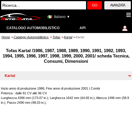
GO
AVANZATA
Italiano ▼
CATALOGO AUTOMOBILISTICO
API
Home
Catalogo Automobilistico
Tofas
Kartal
Kartal
>>
>>
>>
>>
Tofas Kartal /1986, 1987, 1988, 1989, 1990, 1991, 1992, 1993,
1994, 1995, 1996, 1997, 1998, 1999, 2000, 2001/ scheda Tecnica,
Consumi, Dimensioni
Inizio anno di produzione 1986; Fine anno di produzione 2001
|
Combi
Potenza : dalle 81 CV alle 96 CV
Lunghezza 4396 mm (173.07 in.); Larghezza 1642 mm (64.65 in.); Altezza 1496 mm (58.9
in.); Passo 2490 mm (98.03 in.);