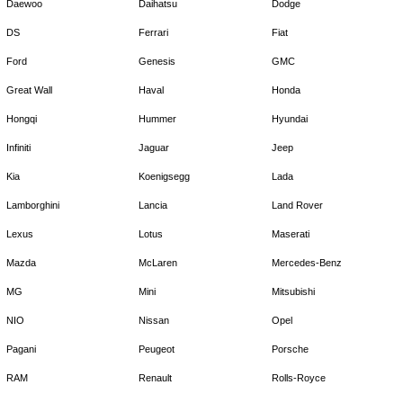
Daewoo
Daihatsu
Dodge
DS
Ferrari
Fiat
Ford
Genesis
GMC
Great Wall
Haval
Honda
Hongqi
Hummer
Hyundai
Infiniti
Jaguar
Jeep
Kia
Koenigsegg
Lada
Lamborghini
Lancia
Land Rover
Lexus
Lotus
Maserati
Mazda
McLaren
Mercedes-Benz
MG
Mini
Mitsubishi
NIO
Nissan
Opel
Pagani
Peugeot
Porsche
RAM
Renault
Rolls-Royce