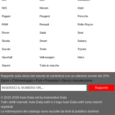
NIO
Nissan
Opel
Pagani
Peugeot
Porsche
RAM
Renault
Rolls-Royce
Rover
Saab
Seat
Skoda
Smart
Subaru
Suzuki
Tesla
Toyota
Vauxhall
Volkswagen
Volvo
Xiaomi
Tutte le marche
Rapporto sulla storia del veicolo di carVertical con un ulteriore sconto del 20%
Danni • Chilometraggio • Furti • Proprietari • Storico manutenzione
Rapporto
© 2010-2026 Auto-Data.net by Automotive Data
Tutti i diritti riservati. Auto-Data.net® e il logo Auto-Data.net® sono marchi
registrati.
Le informazioni del catalogo sono raccolte da fonti di pubblico dominio