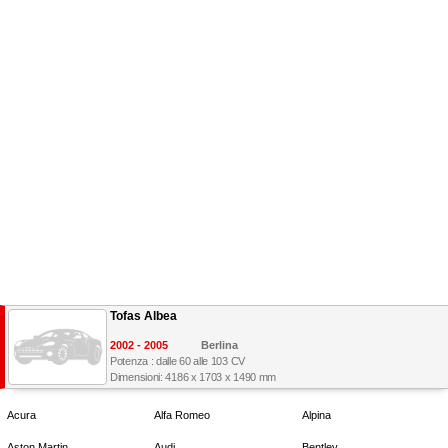
Tofas Albea
2002 - 2005
Berlina
Potenza : dalle 60 alle 103 CV
Dimensioni: 4186 x 1703 x 1490 mm
Acura
Alfa Romeo
Alpina
Aston Martin
Audi
Bentley