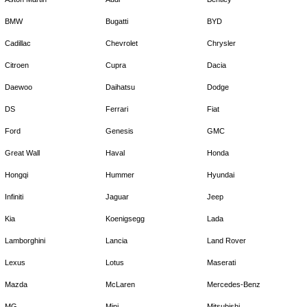
BMW
Bugatti
BYD
Cadillac
Chevrolet
Chrysler
Citroen
Cupra
Dacia
Daewoo
Daihatsu
Dodge
DS
Ferrari
Fiat
Ford
Genesis
GMC
Great Wall
Haval
Honda
Hongqi
Hummer
Hyundai
Infiniti
Jaguar
Jeep
Kia
Koenigsegg
Lada
Lamborghini
Lancia
Land Rover
Lexus
Lotus
Maserati
Mazda
McLaren
Mercedes-Benz
MG
Mini
Mitsubishi