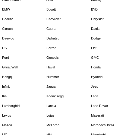
BMW
Bugatti
BYD
Cadillac
Chevrolet
Chrysler
Citroen
Cupra
Dacia
Daewoo
Daihatsu
Dodge
DS
Ferrari
Fiat
Ford
Genesis
GMC
Great Wall
Haval
Honda
Hongqi
Hummer
Hyundai
Infiniti
Jaguar
Jeep
Kia
Koenigsegg
Lada
Lamborghini
Lancia
Land Rover
Lexus
Lotus
Maserati
Mazda
McLaren
Mercedes-Benz
MG
Mini
Mitsubishi