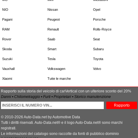
NIO
Nissan
Opel
Pagani
Peugeot
Porsche
RAM
Renault
Rolls-Royce
Rover
Saab
Seat
Skoda
Smart
Subaru
Suzuki
Tesla
Toyota
Vauxhall
Volkswagen
Volvo
Xiaomi
Tutte le marche
Rapporto sulla storia del veicolo di carVertical con un ulteriore sconto del 20%
Danni • Chilometraggio • Furti • Proprietari • Storico manutenzione
Rapporto
© 2010-2026 Auto-Data.net by Automotive Data
Tutti i diritti riservati. Auto-Data.net® e il logo Auto-Data.net® sono marchi
registrati.
Le informazioni del catalogo sono raccolte da fonti di pubblico dominio