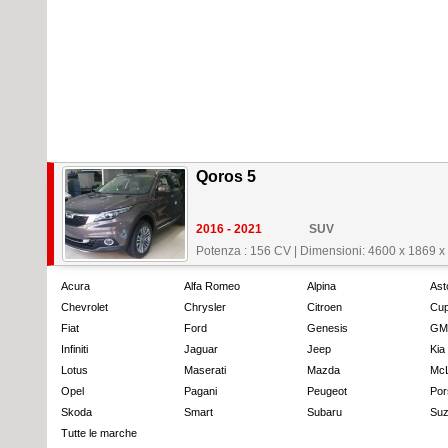
Qoros 5
2016 - 2021
SUV
Potenza : 156 CV
|
Dimensioni: 4600 x 1869 
Acura
Alfa Romeo
Alpina
Ast
Chevrolet
Chrysler
Citroen
Cup
Fiat
Ford
Genesis
GM
Infiniti
Jaguar
Jeep
Kia
Lotus
Maserati
Mazda
Mc
Opel
Pagani
Peugeot
Por
Skoda
Smart
Subaru
Suz
Tutte le marche