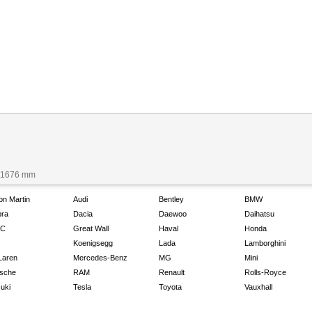
x 1676 mm
on Martin
Audi
Bentley
BMW
ra
Dacia
Daewoo
Daihatsu
C
Great Wall
Haval
Honda
Koenigsegg
Lada
Lamborghini
Laren
Mercedes-Benz
MG
Mini
sche
RAM
Renault
Rolls-Royce
uki
Tesla
Toyota
Vauxhall