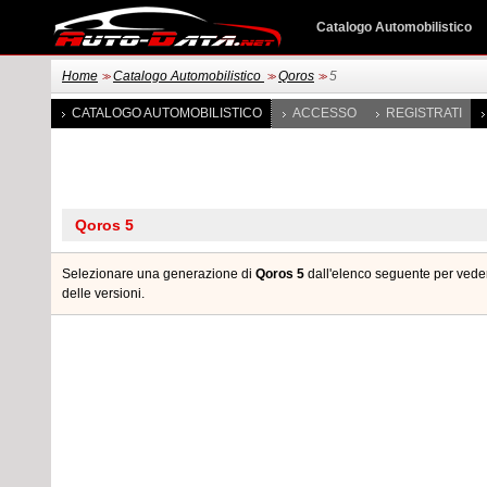
Catalogo Automobilistico
Home
Catalogo Automobilistico
Qoros
5
>>
>>
>>
CATALOGO AUTOMOBILISTICO
ACCESSO
REGISTRATI
Selezionare una generazione di
Qoros 5
dall'elenco seguente per vedere
delle versioni.