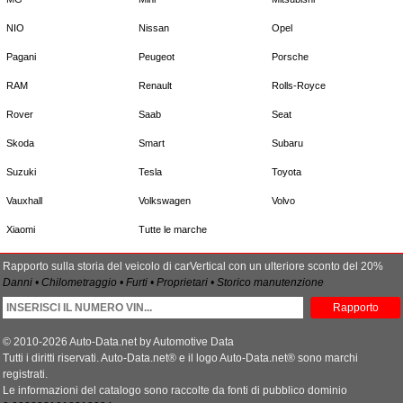
NIO
Nissan
Opel
Pagani
Peugeot
Porsche
RAM
Renault
Rolls-Royce
Rover
Saab
Seat
Skoda
Smart
Subaru
Suzuki
Tesla
Toyota
Vauxhall
Volkswagen
Volvo
Xiaomi
Tutte le marche
Rapporto sulla storia del veicolo di carVertical con un ulteriore sconto del 20%
Danni • Chilometraggio • Furti • Proprietari • Storico manutenzione
Rapporto
© 2010-2026 Auto-Data.net by Automotive Data
Tutti i diritti riservati. Auto-Data.net® e il logo Auto-Data.net® sono marchi
registrati.
Le informazioni del catalogo sono raccolte da fonti di pubblico dominio