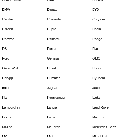
BMW
Bugatti
BYD
Cadillac
Chevrolet
Chrysler
Citroen
Cupra
Dacia
Daewoo
Daihatsu
Dodge
DS
Ferrari
Fiat
Ford
Genesis
GMC
Great Wall
Haval
Honda
Hongqi
Hummer
Hyundai
Infiniti
Jaguar
Jeep
Kia
Koenigsegg
Lada
Lamborghini
Lancia
Land Rover
Lexus
Lotus
Maserati
Mazda
McLaren
Mercedes-Benz
MG
Mini
Mitsubishi