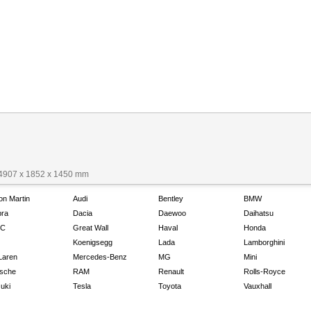
 4907 x 1852 x 1450 mm
on Martin
Audi
Bentley
BMW
ra
Dacia
Daewoo
Daihatsu
C
Great Wall
Haval
Honda
Koenigsegg
Lada
Lamborghini
Laren
Mercedes-Benz
MG
Mini
sche
RAM
Renault
Rolls-Royce
uki
Tesla
Toyota
Vauxhall