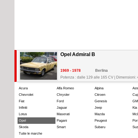
Opel Admiral B
1969 - 1978
Berlina
Potenza : dalle 129 alle 165 CV
|
Dimensioni:
Acura
Alfa Romeo
Alpina
Ast
Chevrolet
Chrysler
Citroen
Cup
Fiat
Ford
Genesis
GM
Infiniti
Jaguar
Jeep
Kia
Lotus
Maserati
Mazda
Mc
Opel
Pagani
Peugeot
Por
Skoda
Smart
Subaru
Suz
Tutte le marche