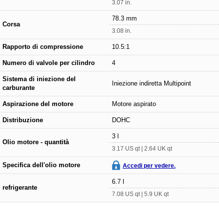
3.07 in.
78.3 mm
Corsa
3.08 in.
Rapporto di compressione
10.5:1
Numero di valvole per cilindro
4
Sistema di iniezione del
Iniezione indiretta Multipoint
carburante
Aspirazione del motore
Motore aspirato
Distribuzione
DOHC
3 l
Olio motore - quantità
3.17 US qt | 2.64 UK qt
Specifica dell'olio motore
Accedi per vedere.
6.7 l
refrigerante
7.08 US qt | 5.9 UK qt