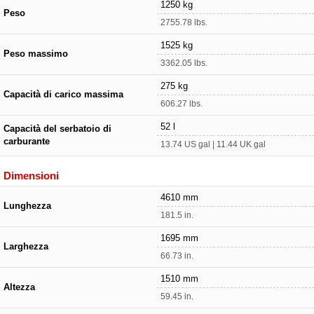
1250 kg
Peso
2755.78 lbs.
1525 kg
Peso massimo
3362.05 lbs.
275 kg
Capacità di carico massima
606.27 lbs.
52 l
Capacità del serbatoio di
carburante
13.74 US gal | 11.44 UK gal
Dimensioni
4610 mm
Lunghezza
181.5 in.
1695 mm
Larghezza
66.73 in.
1510 mm
Altezza
59.45 in.