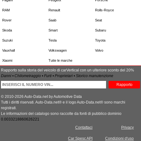
RAM
Renault
Rolls-Royce
Rover
Saab
Seat
Skoda
Smart
Subaru
Suzuki
Tesla
Toyota
Vauxhall
Volkswagen
Volvo
Xiaomi
Tutte le marche
Rapporto sulla storia del veicolo di carVertical con un ulteriore sconto del 20%
Danni • Chilometraggio • Furti • Proprietari • Storico manutenzione
Rapporto
© 2010-2026 Auto-Data.net by Automotive Data
Tutti i diritti riservati. Auto-Data.net® e il logo Auto-Data.net® sono marchi
registrati.
Le informazioni del catalogo sono raccolte da fonti di pubblico dominio
0.0033218860626221
Contattaci
Privacy
Car Spesc API
Condizioni d'uso