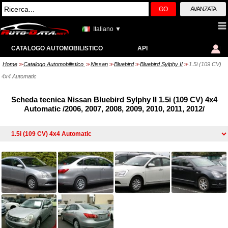
GO
AVANZATA
Italiano ▼
CATALOGO AUTOMOBILISTICO
API
Home
Catalogo Automobilistico
Nissan
Bluebird
Bluebird Sylphy II
1.5i (109 CV)
>>
>>
>>
>>
>>
4x4 Automatic
Scheda tecnica Nissan Bluebird Sylphy II 1.5i (109 CV) 4x4
Automatic /2006, 2007, 2008, 2009, 2010, 2011, 2012/