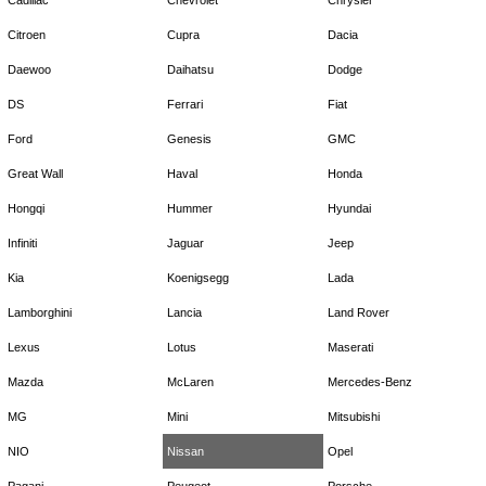
Citroen
Cupra
Dacia
Daewoo
Daihatsu
Dodge
DS
Ferrari
Fiat
Ford
Genesis
GMC
Great Wall
Haval
Honda
Hongqi
Hummer
Hyundai
Infiniti
Jaguar
Jeep
Kia
Koenigsegg
Lada
Lamborghini
Lancia
Land Rover
Lexus
Lotus
Maserati
Mazda
McLaren
Mercedes-Benz
MG
Mini
Mitsubishi
NIO
Nissan
Opel
Pagani
Peugeot
Porsche