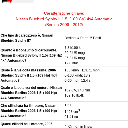
Caratteristiche chiave:
Nissan Bluebird Sylphy II 1.5i (109 CV) 4x4 Automatic
/Berlina 2006 - 2012/
Che tipo di carrozzeria è, Nissan
Berlina, 4 Porte, 5 Posti
Bluebird Sylphy II?
7.8 l/100 km
Quanto è il consumo di carburante,
30.2 US mpg
Nissan Bluebird Sylphy II 1.5i (109 Hp)
36.2 UK mpg
4x4 Automatic?
12.8 km/l
Quale è la velocità massima, 2006
183 km/h | 113.71 mph
Bluebird Sylphy II 1.5i (109 Hp) 4x4
0-100 km/h: 13 s
Automatic?
0-60 mph: 12.4 s
Quale è la potenza del motore, Nissan
109 CV, 148 Nm
Bluebird Berlina 2006 1.5i (109 Hp)
109.16 lb.-ft.
4x4 Automatic?
1.5 l
Che cilindrata ha il motore, Nissan
3
Bluebird Berlina 2006 1.5i (109 Hp)
1498 cm
4x4 Automatic?
91.41 cu. in.
Quanti cilindri ha il motore, 2006
4, Cilindri in linea