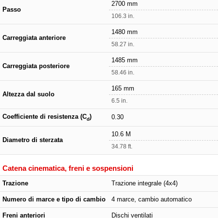
2700 mm
Passo
106.3 in.
1480 mm
Carreggiata anteriore
58.27 in.
1485 mm
Carreggiata posteriore
58.46 in.
165 mm
Altezza dal suolo
6.5 in.
Coefficiente di resistenza (C
)
0.30
d
10.6 M
Diametro di sterzata
34.78 ft.
Catena cinematica, freni e sospensioni
Trazione
Trazione integrale (4x4)
Numero di marce e tipo di cambio
4 marce, cambio automatico
Freni anteriori
Dischi ventilati