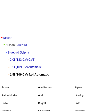
Nissan
Nissan
Bluebird
Bluebird Sylphy II
2.0i (133 CV) CVT
1.5i (109 CV) Automatic
1.5i (109 CV) 4x4 Automatic
Acura
Alfa Romeo
Alpina
Aston Martin
Audi
Bentley
BMW
Bugatti
BYD
Cadillac
Chevrolet
Chrysler