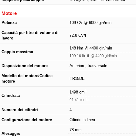
Motore
Potenza
109 CV @ 6000 giri/min
Capacità per litro di volume di
72.8 CV/l
lavoro
148 Nm @ 4400 giri/min
Coppia massima
109.16 lb.-ft. @ 4400 giri/min
Disposizione del motore
Anteriore, trasversale
Modello del motore/Codice
HR15DE
motore
3
1498 cm
Cilindrata
91.41 cu. in.
Numero dei cilindri
4
Configurazione del motore
Cilindri in linea
78 mm
Alesaggio