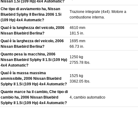
Nissan 1.5i (109 Hp) 4x4 Automatic?
Che tipo di avviamento ha, Nissan
Trazione integrale (4x4). Motore a
Bluebird Sylphy II Berlina 2006 1.5i
combustione interna.
(109 Hp) 4x4 Automatic?
Qual è la lunghezza del veicolo, 2006
4610 mm
Nissan Bluebird Berlina?
181.5 in.
Qual è la larghezza del veicolo, 2006
1695 mm
Nissan Bluebird Berlina?
66.73 in.
Quanto pesa la macchina, 2006
1250 kg
Nissan Bluebird Sylphy II 1.5i (109 Hp)
2755.78 lbs.
4x4 Automatic?
Qual è la massa massima
1525 kg
ammissibile, 2006 Nissan Bluebird
3362.05 lbs.
Sylphy II 1.5i (109 Hp) 4x4 Automatic?
Quante marce ha il cambio, Che tipo di
cambio ha, 2006 Nissan Bluebird
4, cambio automatico
Sylphy II 1.5i (109 Hp) 4x4 Automatic?