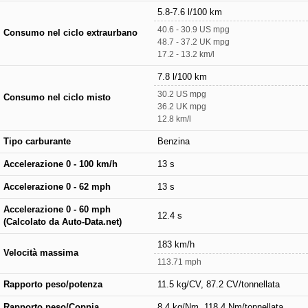
5.8-7.6 l/100 km
40.6 - 30.9 US mpg
Consumo nel ciclo extraurbano
48.7 - 37.2 UK mpg
17.2 - 13.2 km/l
7.8 l/100 km
30.2 US mpg
Consumo nel ciclo misto
36.2 UK mpg
12.8 km/l
Tipo carburante
Benzina
Accelerazione 0 - 100 km/h
13 s
Accelerazione 0 - 62 mph
13 s
Accelerazione 0 - 60 mph
12.4 s
(Calcolato da Auto-Data.net)
183 km/h
Velocità massima
113.71 mph
Rapporto peso/potenza
11.5 kg/CV, 87.2 CV/tonnellata
Rapporto peso/Coppia
8.4 kg/Nm, 118.4 Nm/tonnellata