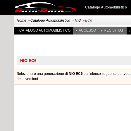
Catalogo Automobilistico
Home
Catalogo Automobilistico
NIO
EC6
>>
>>
>>
CATALOGO AUTOMOBILISTICO
ACCESSO
REGISTRATI
Selezionare una generazione di
NIO EC6
dall'elenco seguente per veder
delle versioni.