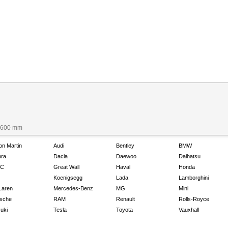
 1600 mm
on Martin
Audi
Bentley
BMW
ra
Dacia
Daewoo
Daihatsu
C
Great Wall
Haval
Honda
Koenigsegg
Lada
Lamborghini
Laren
Mercedes-Benz
MG
Mini
sche
RAM
Renault
Rolls-Royce
uki
Tesla
Toyota
Vauxhall