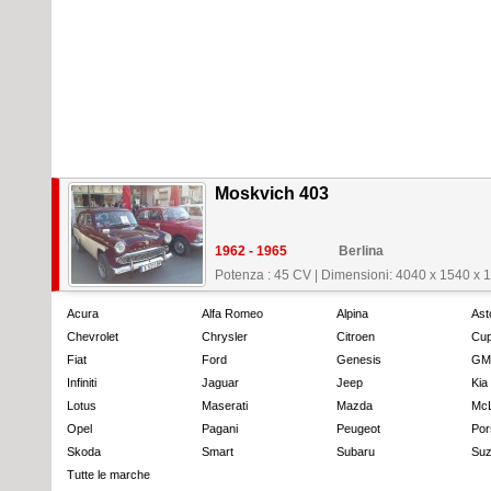
Moskvich 403
1962 - 1965
Berlina
Potenza : 45 CV
|
Dimensioni: 4040 x 1540 x
Acura
Alfa Romeo
Alpina
Ast
Chevrolet
Chrysler
Citroen
Cup
Fiat
Ford
Genesis
GM
Infiniti
Jaguar
Jeep
Kia
Lotus
Maserati
Mazda
Mc
Opel
Pagani
Peugeot
Por
Skoda
Smart
Subaru
Suz
Tutte le marche