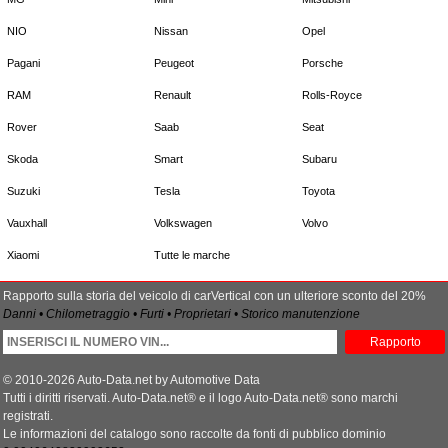
NIO
Nissan
Opel
Pagani
Peugeot
Porsche
RAM
Renault
Rolls-Royce
Rover
Saab
Seat
Skoda
Smart
Subaru
Suzuki
Tesla
Toyota
Vauxhall
Volkswagen
Volvo
Xiaomi
Tutte le marche
Rapporto sulla storia del veicolo di carVertical con un ulteriore sconto del 20%
Danni • Chilometraggio • Furti • Proprietari • Storico manutenzione
Rapporto
© 2010-2026 Auto-Data.net by Automotive Data
Tutti i diritti riservati. Auto-Data.net® e il logo Auto-Data.net® sono marchi
registrati.
Le informazioni del catalogo sono raccolte da fonti di pubblico dominio