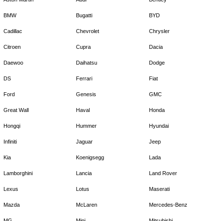
BMW
Bugatti
BYD
Cadillac
Chevrolet
Chrysler
Citroen
Cupra
Dacia
Daewoo
Daihatsu
Dodge
DS
Ferrari
Fiat
Ford
Genesis
GMC
Great Wall
Haval
Honda
Hongqi
Hummer
Hyundai
Infiniti
Jaguar
Jeep
Kia
Koenigsegg
Lada
Lamborghini
Lancia
Land Rover
Lexus
Lotus
Maserati
Mazda
McLaren
Mercedes-Benz
MG
Mini
Mitsubishi