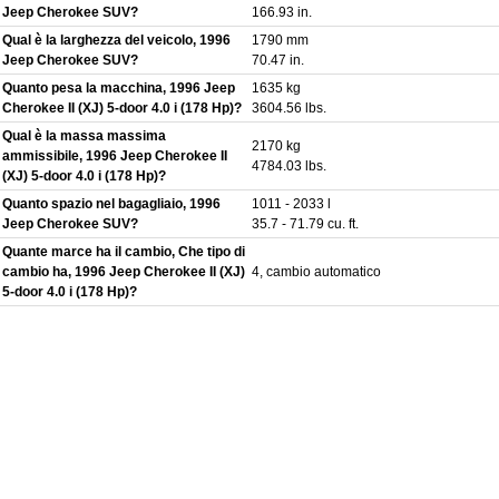
Jeep Cherokee SUV?
166.93 in.
Qual è la larghezza del veicolo, 1996
1790 mm
Jeep Cherokee SUV?
70.47 in.
Quanto pesa la macchina, 1996 Jeep
1635 kg
Cherokee II (XJ) 5-door 4.0 i (178 Hp)?
3604.56 lbs.
Qual è la massa massima
2170 kg
ammissibile, 1996 Jeep Cherokee II
4784.03 lbs.
(XJ) 5-door 4.0 i (178 Hp)?
Quanto spazio nel bagagliaio, 1996
1011 - 2033 l
Jeep Cherokee SUV?
35.7 - 71.79 cu. ft.
Quante marce ha il cambio, Che tipo di
cambio ha, 1996 Jeep Cherokee II (XJ)
4, cambio automatico
5-door 4.0 i (178 Hp)?