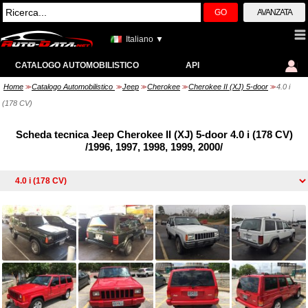
GO
AVANZATA
Italiano ▼
CATALOGO AUTOMOBILISTICO
API
Home
Catalogo Automobilistico
Jeep
Cherokee
Cherokee II (XJ) 5-door
4.0 i
>>
>>
>>
>>
>>
(178 CV)
Scheda tecnica Jeep Cherokee II (XJ) 5-door 4.0 i (178 CV)
/1996, 1997, 1998, 1999, 2000/