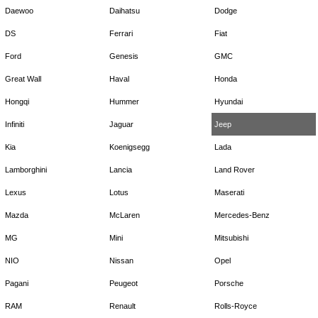
Daewoo
Daihatsu
Dodge
DS
Ferrari
Fiat
Ford
Genesis
GMC
Great Wall
Haval
Honda
Hongqi
Hummer
Hyundai
Infiniti
Jaguar
Jeep
Kia
Koenigsegg
Lada
Lamborghini
Lancia
Land Rover
Lexus
Lotus
Maserati
Mazda
McLaren
Mercedes-Benz
MG
Mini
Mitsubishi
NIO
Nissan
Opel
Pagani
Peugeot
Porsche
RAM
Renault
Rolls-Royce