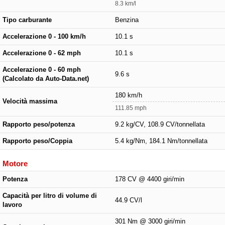
8.3 km/l
Tipo carburante
Benzina
Accelerazione 0 - 100 km/h
10.1 s
Accelerazione 0 - 62 mph
10.1 s
Accelerazione 0 - 60 mph
9.6 s
(Calcolato da Auto-Data.net)
180 km/h
Velocità massima
111.85 mph
Rapporto peso/potenza
9.2 kg/CV, 108.9 CV/tonnellata
Rapporto peso/Coppia
5.4 kg/Nm, 184.1 Nm/tonnellata
Motore
Potenza
178 CV @ 4400 giri/min
Capacità per litro di volume di
44.9 CV/l
lavoro
301 Nm @ 3000 giri/min