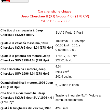
Caratteristiche chiave:
Jeep Cherokee II (XJ) 5-door 4.0 i (178 CV)
/SUV 1996 - 2000/
Che tipo di carrozzeria è, Jeep
SUV, 5 Porte, 5 Posti
Cherokee II (XJ) 5-door?
180 km/h | 111.85 mph
Quale è la velocità massima, 1996
0-100 km/h: 10.1 s
Cherokee II (XJ) 5-door 4.0 i (178 Hp)?
0-60 mph: 9.6 s
Quale è la potenza del motore, Jeep
178 CV, 301 Nm
Cherokee SUV 1996 4.0 i (178 Hp)?
222.01 lb.-ft.
4.0 l
Che cilindrata ha il motore, Jeep
3
3964 cm
Cherokee SUV 1996 4.0 i (178 Hp)?
241.9 cu. in.
Quanti cilindri ha il motore, 1996 Jeep
6, Cilindri in linea
4.0 i (178 Hp)?
Che tipo di avviamento ha, Jeep
Trazione integrale (4x4). Motore a
Cherokee II (XJ) 5-door SUV 1996 4.0 i
combustione interna.
(178 Hp)?
Qual è la lunghezza del veicolo, 1996
4240 mm