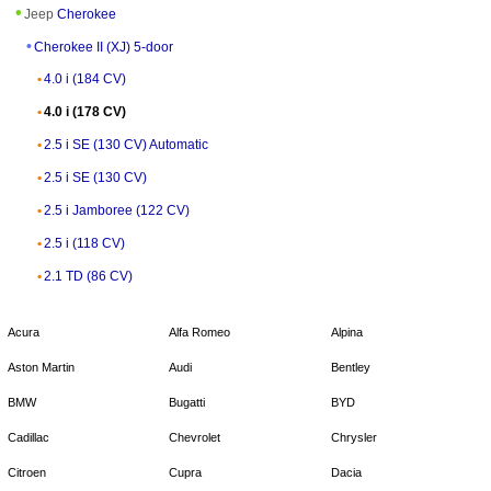
Jeep
Cherokee
Cherokee II (XJ) 5-door
4.0 i (184 CV)
4.0 i (178 CV)
2.5 i SE (130 CV) Automatic
2.5 i SE (130 CV)
2.5 i Jamboree (122 CV)
2.5 i (118 CV)
2.1 TD (86 CV)
Acura
Alfa Romeo
Alpina
Aston Martin
Audi
Bentley
BMW
Bugatti
BYD
Cadillac
Chevrolet
Chrysler
Citroen
Cupra
Dacia