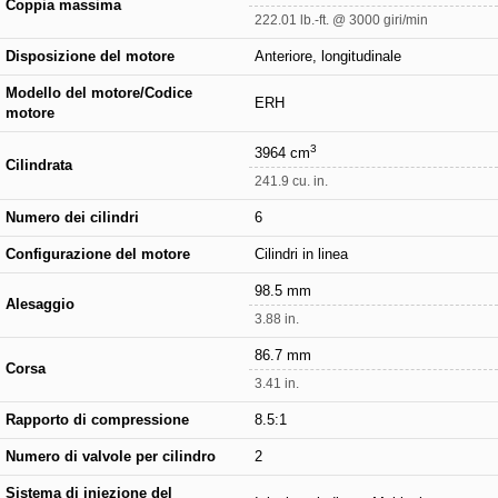
Coppia massima
222.01 lb.-ft. @ 3000 giri/min
Disposizione del motore
Anteriore, longitudinale
Modello del motore/Codice
ERH
motore
3
3964 cm
Cilindrata
241.9 cu. in.
Numero dei cilindri
6
Configurazione del motore
Cilindri in linea
98.5 mm
Alesaggio
3.88 in.
86.7 mm
Corsa
3.41 in.
Rapporto di compressione
8.5:1
Numero di valvole per cilindro
2
Sistema di iniezione del