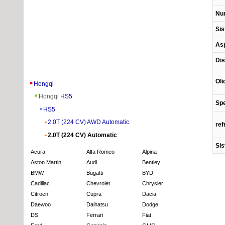
Num
Sis
Asp
Dis
Oli
Hongqi
Hongqi
HS5
Spe
HS5
2.0T (224 CV) AWD Automatic
ref
2.0T (224 CV) Automatic
Sis
Acura
Alfa Romeo
Alpina
Aston Martin
Audi
Bentley
BMW
Bugatti
BYD
Cadillac
Chevrolet
Chrysler
Citroen
Cupra
Dacia
Daewoo
Daihatsu
Dodge
DS
Ferrari
Fiat