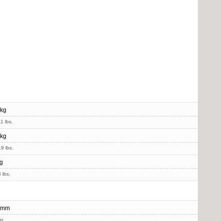
 kg
1 lbs.
 kg
9 lbs.
g
 lbs.
 mm
in.