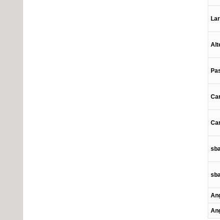
La
Alt
Pa
Car
Car
sba
sba
Ang
Ang