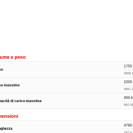
lume e peso
1755
so
3869.1
2205
so massimo
4861.1
450 k
acità di carico massima
992.08
mensioni
4760
nghezza
187.4 