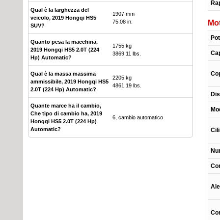
Ra
Qual è la larghezza del
1907 mm
veicolo, 2019 Hongqi HS5
75.08 in.
Mo
SUV?
Po
Quanto pesa la macchina,
1755 kg
2019 Hongqi HS5 2.0T (224
Cap
3869.11 lbs.
Hp) Automatic?
Co
Qual è la massa massima
2205 kg
ammissibile, 2019 Hongqi HS5
4861.19 lbs.
2.0T (224 Hp) Automatic?
Dis
Quante marce ha il cambio,
Mod
Che tipo di cambio ha, 2019
6, cambio automatico
Hongqi HS5 2.0T (224 Hp)
Automatic?
Cil
Num
Con
Ale
Co