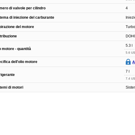
ero di valvole per cilindro
4
tema di iniezione del carburante
Iniezi
irazione del motore
Turbo
tribuzione
DOH
5.3 l
o motore - quantità
5.6 US
cifica dell'olio motore
A
7 l
rigerante
7.4 US
temi di motori
Siste