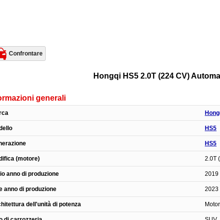
Confrontare
Hongqi HS5 2.0T (224 CV) Automat
ormazioni generali
rca
Hong
ello
HS5
nerazione
HS5
ifica (motore)
2.0T 
zio anno di produzione
2019
e anno di produzione
2023
hitettura dell'unità di potenza
Motor
o di carrozzeria
SUV