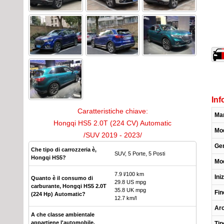
Inf
Caratteristiche chiave:
Ma
Hongqi HS5 2.0T (224 CV) Automatic
Mod
/SUV 2019 - 2023/
Ge
Che tipo di carrozzeria è,
SUV, 5 Porte, 5 Posti
Hongqi HS5?
Mod
7.9 l/100 km
Ini
Quanto è il consumo di
29.8 US mpg
carburante, Hongqi HS5 2.0T
35.8 UK mpg
Fin
(224 Hp) Automatic?
12.7 km/l
Arc
A che classe ambientale
appartiene l'automobile,
Tip