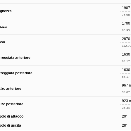
1907
rghezza
75.08 
1700
ezza
66.93 
2870
sso
112.99
1630
reggiata anteriore
64.17 
1630
reggiata posteriore
64.17 
967 
lzo anteriore
38.07 
923 
lzo posteriore
36.34 
olo di attacco
20°
olo di uscita
28°