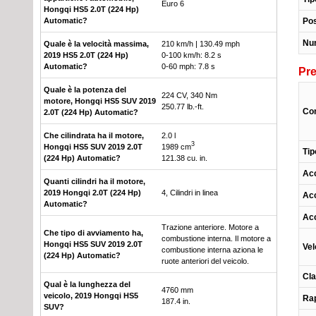
Euro 6
Hongqi HS5 2.0T (224 Hp)
Automatic?
Pos
Nu
Quale è la velocità massima,
210 km/h | 130.49 mph
2019 HS5 2.0T (224 Hp)
0-100 km/h: 8.2 s
Automatic?
0-60 mph: 7.8 s
Pre
Quale è la potenza del
224 CV, 340 Nm
motore, Hongqi HS5 SUV 2019
250.77 lb.-ft.
Con
2.0T (224 Hp) Automatic?
Che cilindrata ha il motore,
2.0 l
3
Hongqi HS5 SUV 2019 2.0T
1989 cm
Tip
(224 Hp) Automatic?
121.38 cu. in.
Acc
Quanti cilindri ha il motore,
2019 Hongqi 2.0T (224 Hp)
4, Cilindri in linea
Acc
Automatic?
Acc
Trazione anteriore. Motore a
Che tipo di avviamento ha,
combustione interna. Il motore a
Hongqi HS5 SUV 2019 2.0T
Vel
combustione interna aziona le
(224 Hp) Automatic?
ruote anteriori del veicolo.
Cla
Qual è la lunghezza del
4760 mm
veicolo, 2019 Hongqi HS5
Rap
187.4 in.
SUV?