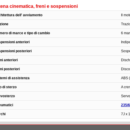
ena cinematica, freni e sospensioni
hitettura dell' avviamento
Il mo
zione
Trazi
ero di marce e tipo di cambio
6 mar
pensioni anteriori
Indip
pensioni posteriori
Sospe
ni anteriori
Dischi
ni posteriori
Disco
temi di assistenza
ABS (
o di sterzo
A cre
rvosterzo
Servo
eumatici
235/
chi
7J x 