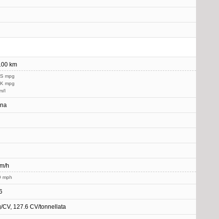
/100 km
US mpg
UK mpg
m/l
ina
km/h
9 mph
6
g/CV, 127.6 CV/tonnellata