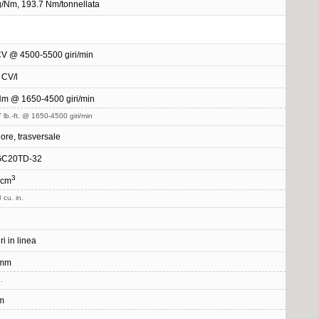
g/Nm, 193.7 Nm/tonnellata
V @ 4500-5500 giri/min
 CV/l
m @ 1650-4500 giri/min
 lb.-ft. @ 1650-4500 giri/min
iore, trasversale
C20TD-32
3
 cm
 cu. in.
ri in linea
 mm
.
m
.