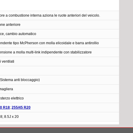
tore a combustione interna aziona le ruote anteriori del veicolo.
one anteriore
ce, cambio automatico
endente tipo McPherson con molla elicoidale e barra antirollio
nsione a molla multi-link indipendente con stabilizzatore
 ventilati
Sistema anti bloccaggio)
magliera
sterzo elettrico
60 R18
;
255/45 R20
18; 8.5J x 20