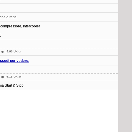
one diretta
compressore, Intercooler
C
 qt | 4.66 UK qt
ccedi per vedere.
 qt | 6.16 UK qt
ma Start & Stop