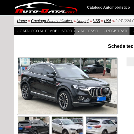
Catalogo Automobilistico
Home
Catalogo Automobilistico
Hongqi
HS5
HS5
2.0T (224 
>>
>>
>>
>>
>>
CATALOGO AUTOMOBILISTICO
ACCESSO
REGISTRATI
Scheda tecn