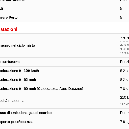
ti
5
mero Porte
5
stazioni
7.9 l
29.8 
sumo nel ciclo misto
35.8 
12.7 k
o carburante
Benz
elerazione 0 - 100 km/h
8.2 s
elerazione 0 - 62 mph
8.2 s
elerazione 0 - 60 mph (Calcolato da Auto-Data.net)
7.8 s
210 
ocità massima
130.4
sse di emissione gas di scarico
Euro 
porto peso/potenza
7.8 k