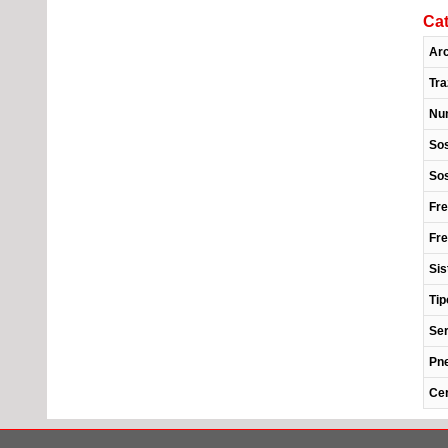
Cat
Arc
Tra
Num
Sos
Sos
Fre
Fre
Sis
Tip
Se
Pn
Cer