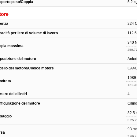
pporto peso/Coppia
5.2 k
tore
tenza
224 C
acità per litro di volume di lavoro
112.6
340 N
ppia massima
250.77
posizione del motore
Anter
ello del motore/Codice motore
CA4G
1989
indrata
121.38
ero dei cilindri
4
figurazione del motore
Cilind
82.5
saggio
3.25 in
93 m
rsa
3.66 in