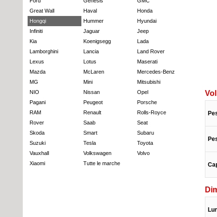
Ford
Genesis
GMC
Great Wall
Haval
Honda
Hongqi
Hummer
Hyundai
Infiniti
Jaguar
Jeep
Kia
Koenigsegg
Lada
Lamborghini
Lancia
Land Rover
Lexus
Lotus
Maserati
Mazda
McLaren
Mercedes-Benz
MG
Mini
Mitsubishi
NIO
Nissan
Opel
Vo
Pagani
Peugeot
Porsche
RAM
Renault
Rolls-Royce
Pe
Rover
Saab
Seat
Skoda
Smart
Subaru
Pe
Suzuki
Tesla
Toyota
Vauxhall
Volkswagen
Volvo
Xiaomi
Tutte le marche
Cap
Di
Lu