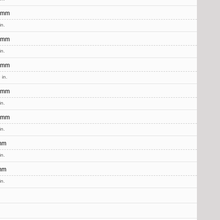
 mm
in.
 mm
in.
 mm
 in.
 mm
in.
 mm
in.
mm
in.
mm
in.