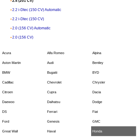
2.4 (201 CV)
2.2 i-Dtec (150 CV) Automatic
2.2 i-Dtec (150 CV)
2.0 (156 CV) Automatic
2.0 (156 CV)
Acura
Alfa Romeo
Alpina
Aston Martin
Audi
Bentley
BMW
Bugatti
BYD
Cadillac
Chevrolet
Chrysler
Citroen
Cupra
Dacia
Daewoo
Daihatsu
Dodge
DS
Ferrari
Fiat
Ford
Genesis
GMC
Great Wall
Haval
Honda