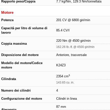
Rapporto peso/Coppia
7.7 kg/Nm, 129.3 Nm/tonnellata
Motore
Potenza
201 CV @ 6800 giri/min
Capacità per litro di volume di
85.4 CV/l
lavoro
220 Nm @ 4500 giri/min
Coppia massima
162.26 lb.-ft. @ 4500 giri/min
Disposizione del motore
Anteriore, trasversale
Modello del motore/Codice
K24Z3
motore
3
2354 cm
Cilindrata
143.65 cu. in.
Numero dei cilindri
4
Configurazione del motore
Cilindri in linea
87 mm
Alesaggio