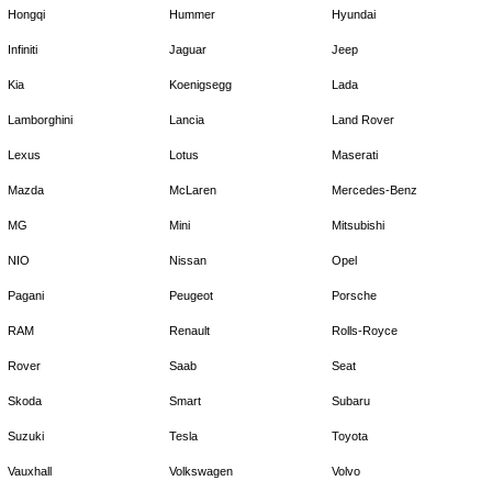
Hongqi
Hummer
Hyundai
Infiniti
Jaguar
Jeep
Kia
Koenigsegg
Lada
Lamborghini
Lancia
Land Rover
Lexus
Lotus
Maserati
Mazda
McLaren
Mercedes-Benz
MG
Mini
Mitsubishi
NIO
Nissan
Opel
Pagani
Peugeot
Porsche
RAM
Renault
Rolls-Royce
Rover
Saab
Seat
Skoda
Smart
Subaru
Suzuki
Tesla
Toyota
Vauxhall
Volkswagen
Volvo