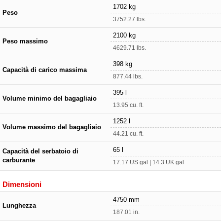
1702 kg
Peso
3752.27 lbs.
2100 kg
Peso massimo
4629.71 lbs.
398 kg
Capacità di carico massima
877.44 lbs.
395 l
Volume minimo del bagagliaio
13.95 cu. ft.
1252 l
Volume massimo del bagagliaio
44.21 cu. ft.
65 l
Capacità del serbatoio di
carburante
17.17 US gal | 14.3 UK gal
Dimensioni
4750 mm
Lunghezza
187.01 in.