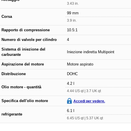
3.43 in.
99 mm
Corsa
3.9 in.
Rapporto di compressione
10.5:1
Numero di valvole per cilindro
4
Sistema di iniezione del
Iniezione indiretta Multipoint
carburante
Aspirazione del motore
Motore aspirato
Distribuzione
DOHC
4.2 l
Olio motore - quantità
4.44 US qt | 3.7 UK qt
Specifica dell'olio motore
Accedi per vedere.
6.1 l
refrigerante
6.45 US qt | 5.37 UK qt