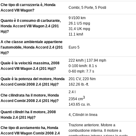
Che tipo di carrozzeria è, Honda
Combi, 5 Porte, 5 Posti
Accord VIII Wagon?
9 l/100 km
Quanto è il consumo di carburante,
26.1 US mpg
Honda Accord VIII Wagon 2.4 (201
31.4 UK mpg
Hp)?
11.1 km/l
A che classe ambientale appartiene
l'automobile, Honda Accord 2.4 (201
Euro 5
Hp)?
222 km/h | 137.94 mph
Quale è la velocità massima, 2008
0-100 km/h: 8.1 s
Accord VIII Wagon 2.4 (201 Hp)?
0-60 mph: 7.7 s
Quale è la potenza del motore, Honda
201 CV, 220 Nm
Accord Combi 2008 2.4 (201 Hp)?
162.26 lb.-ft.
2.4 l
Che cilindrata ha il motore, Honda
3
2354 cm
Accord Combi 2008 2.4 (201 Hp)?
143.65 cu. in.
Quanti cilindri ha il motore, 2008
4, Cilindri in linea
Honda 2.4 (201 Hp)?
Trazione anteriore. Motore a
Che tipo di avviamento ha, Honda
combustione interna. Il motore a
Accord VIII Wagon Combi 2008 2.4
combustione interna aziona le ruote