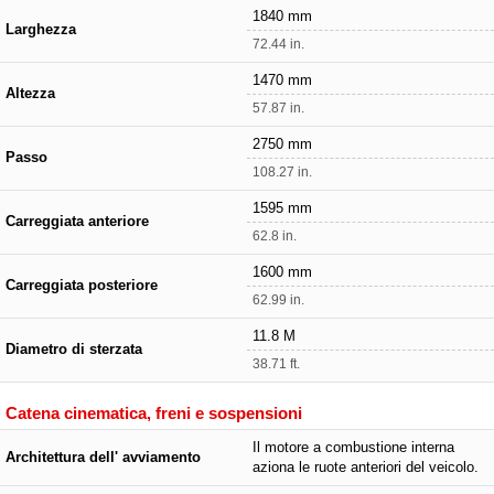
1840 mm
Larghezza
72.44 in.
1470 mm
Altezza
57.87 in.
2750 mm
Passo
108.27 in.
1595 mm
Carreggiata anteriore
62.8 in.
1600 mm
Carreggiata posteriore
62.99 in.
11.8 M
Diametro di sterzata
38.71 ft.
Catena cinematica, freni e sospensioni
Il motore a combustione interna
Architettura dell' avviamento
aziona le ruote anteriori del veicolo.