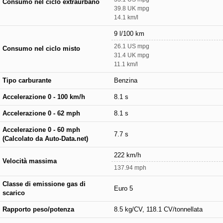
Consumo nel ciclo extraurbano
39.8 UK mpg
14.1 km/l
9 l/100 km
26.1 US mpg
Consumo nel ciclo misto
31.4 UK mpg
11.1 km/l
Tipo carburante
Benzina
Accelerazione 0 - 100 km/h
8.1 s
Accelerazione 0 - 62 mph
8.1 s
Accelerazione 0 - 60 mph
7.7 s
(Calcolato da Auto-Data.net)
222 km/h
Velocità massima
137.94 mph
Classe di emissione gas di
Euro 5
scarico
Rapporto peso/potenza
8.5 kg/CV, 118.1 CV/tonnellata