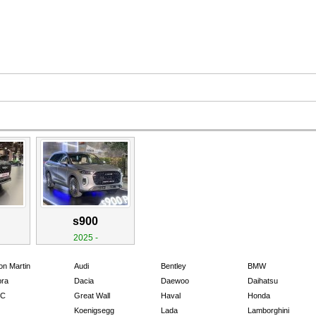
s900
2025 -
on Martin
Audi
Bentley
BMW
ra
Dacia
Daewoo
Daihatsu
C
Great Wall
Haval
Honda
Koenigsegg
Lada
Lamborghini