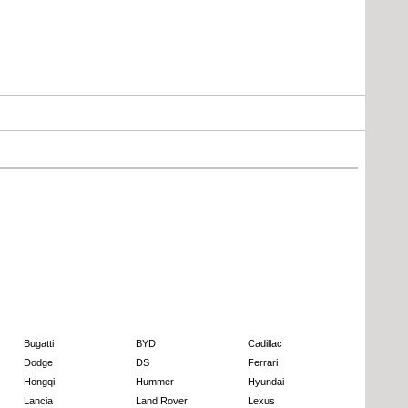
Bugatti
BYD
Cadillac
Dodge
DS
Ferrari
Hongqi
Hummer
Hyundai
Lancia
Land Rover
Lexus