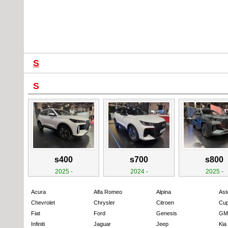
S
S
s400
s700
s800
2025 -
2024 -
2025 -
Acura
Alfa Romeo
Alpina
Ast
Chevrolet
Chrysler
Citroen
Cup
Fiat
Ford
Genesis
GM
Infiniti
Jaguar
Jeep
Kia